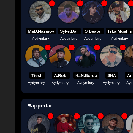
MaD.Nazarov
Syke.Dali
S.Beater
Iska.Muslim
Aydymlary
Aydymlary
Aydymlary
Aydymlary
Tiesh
A.Robi
HaN.Borda
SHA
Am
Aydymlary
Aydymlary
Aydymlary
Aydymlary
Ayd
Rapperlar