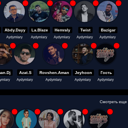
Abdy.Dayy
La.Blaze
Hemraly
Twist
Bazigar
Aydymlary
Aydymlary
Aydymlary
Aydymlary
Aydymlary
an.Dj
Azat.S
Rovshen.Aman
Jeyhoon
Гость
ymlary
Aydymlary
Aydymlary
Aydymlary
Aydymlary
Смотреть еще