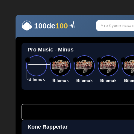
100de
100
Pro Music - Minus
26
26
26
26
26
Bilemok
Bilemok
Bilemok
Bilemok
Bile
Kone Rapperlar