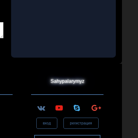
Sahypalarymyz
вход
регистрация