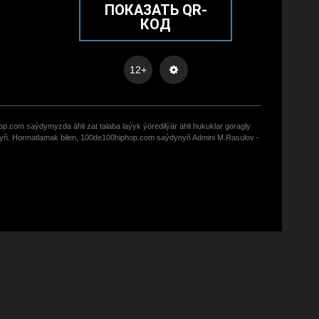
ПОКАЗАТЬ QR-
КОД
12+
op.com saýdymyzda ähli zat talaba laýyk ýöredilýär ähli hukuklar goragly
zyñ. Hormatlamak bilen, 100de100hiphop.com saýdynyñ Admini M.Rasulov -