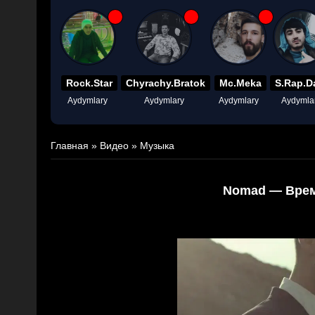
Rock.Star
Chyrachy.Bratok
Mc.Meka
S.Rap.D
Aydymlary
Aydymlary
Aydymlary
Aydymla
Главная
»
Видео
»
Музыка
Nomad — Врем