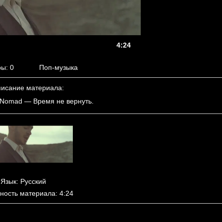
4:24
ры
: 0
Поп-музыка
исание материала
:
 Nomad — Время не вернуть.
Язык
: Русский
ность материала
: 4:24