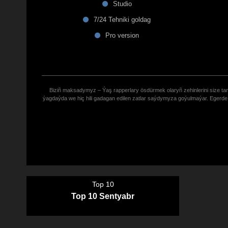
Studio
7/24 Tehniki goldag
Pro version
Biziñ maksadymyz – Ýaş rapperlary ösdürmek olaryñ zehinlerini size tana
ýagdaýda we hiç hili gadagan edilen zatlar saýdymyza goýulmaýar. Eger
Top 10
Top 10 Sentyabr