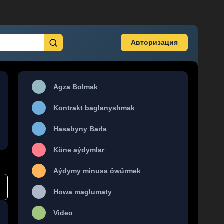
Авторизация
Agza Bolmak
Kontrakt baglanyshmak
Hasabyny Barla
Köne aýdymlar
Aýdymy minusa öwürmek
Howa maglumaty
Video