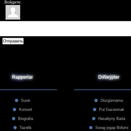
Войдите:
Отправить
Rapperlar
Diñleýjiler
Surat
Düzgünnama
Konsert
Pul Gazanmak
Biografia
Hasabyny Barla
Tazelik
Sorag jogap Bölümi