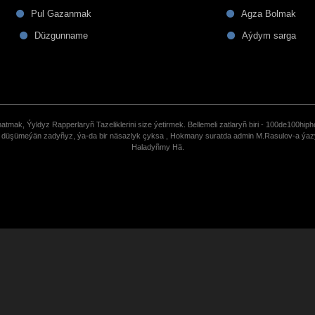
Pul Gazanmak
Agza Bolmak
Düzgunname
Aýdym sarga
tmak, Ýyldyz Rapperlaryñ Tazeliklerini size ýetirmek. Bellemeli zatlaryñ biri - 100de100hiph
de düşümeýän zadyñyz, ýa-da bir näsazlyk çyksa , Hokmany suratda admin M.Rasulov-a ýa
Haladyñmy Hä.
uCoz