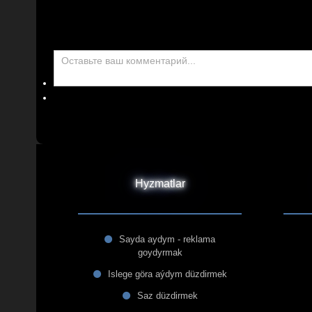
Hyzmatlar
Sayda aydym - reklama
goydyrmak
Islege göra aýdym düzdirmek
Saz düzdirmek