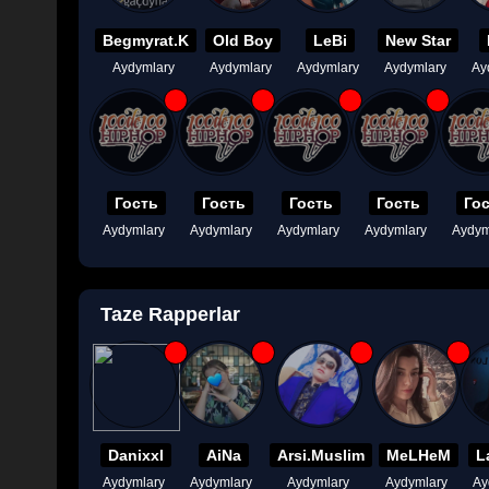
Begmyrat.K
Old Boy
LeBi
New Star
Aydymlary
Aydymlary
Aydymlary
Aydymlary
Ay
Гость
Гость
Гость
Гость
Го
Aydymlary
Aydymlary
Aydymlary
Aydymlary
Aydym
Taze Rapperlar
Danixxl
AiNa
Arsi.Muslim
MeLHeM
L
Aydymlary
Aydymlary
Aydymlary
Aydymlary
Ay