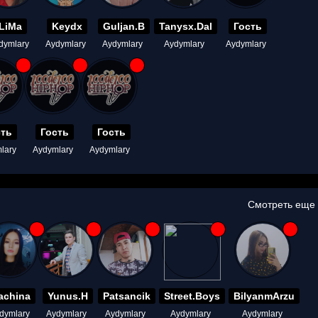
LiMa
Keydx
Guljan.B
Tanysx.Dal
Гость
dymlary
Aydymlary
Aydymlary
Aydymlary
Aydymlary
сть
Гость
Гость
lary
Aydymlary
Aydymlary
Смотреть еще
achina
Yunus.H
Patsancik
Street.Boys
BilyanmArzu
dymlary
Aydymlary
Aydymlary
Aydymlary
Aydymlary