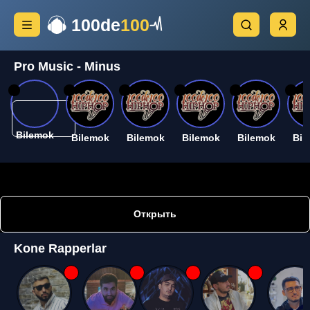
100de
100
Pro Music - Minus
26
26
26
26
26
26
Bilemok
Bilemok
Bilemok
Bilemok
Bilemok
Bil
Открыть
Kone Rapperlar