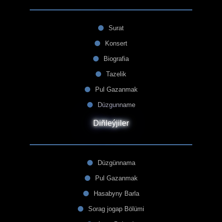
Surat
Konsert
Biografia
Tazelik
Pul Gazanmak
Düzgunname
Diñleýjiler
Düzgünnama
Pul Gazanmak
Hasabyny Barla
Sorag jogap Bölümi