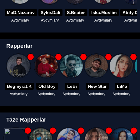
MaD.Nazarov
Syke.Dali
S.Beater
Iska.Muslim
Abdy.D
Aydymlary
Aydymlary
Aydymlary
Aydymlary
Aydymla
Rapperlar
Begmyrat.K
Old Boy
LeBi
New Star
LiMa
Aydymlary
Aydymlary
Aydymlary
Aydymlary
Aydymlary
A
Taze Rapperlar