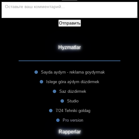
Отправить
Hyzmatlar
Sayda aydym - reklama goydyrmak
Islege göra aýdym düzdirmek
Saz düzdirmek
Studio
7/24 Tehniki goldag
Pro version
Rapperlar