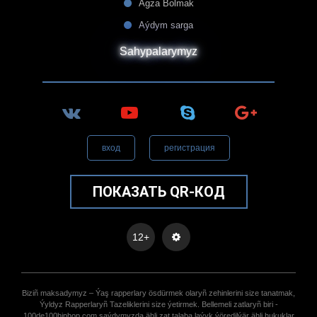
Agza Bolmak
Aýdym sarga
Sahypalarymyz
вход
регистрация
ПОКАЗАТЬ QR-КОД
12+
Biziñ maksadymyz – Ýaş rapperlary ösdürmek olaryñ zehinlerini size tanatmak,
Ýyldyz Rapperlaryñ Tazeliklerini size ýetirmek. Bellemeli zatlaryñ biri -
100de100hiphop.com saýdymyzda ähli zat talaba laýyk ýöredilýär ähli hukuklar