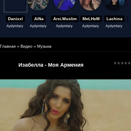
Danixxl
AiNa
Arsi.Muslim
MeLHeM
Lachina
Aydymlary
Aydymlary
Aydymlary
Aydymlary
Aydymlary
A
Главная
»
Видео
»
Музыка
Изабелла - Моя Армения