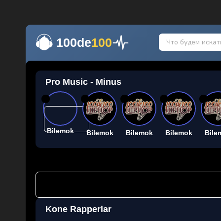
100de
100
Pro Music - Minus
26
26
26
26
26
Bilemok
Bilemok
Bilemok
Bilemok
Bile
Kone Rapperlar