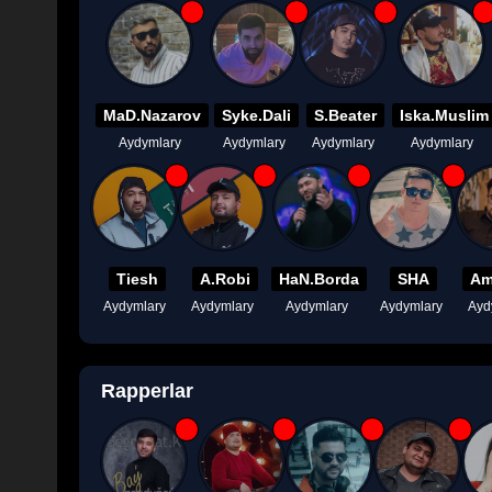
MaD.Nazarov
Syke.Dali
S.Beater
Iska.Muslim
Aydymlary
Aydymlary
Aydymlary
Aydymlary
Tiesh
A.Robi
HaN.Borda
SHA
Am
Aydymlary
Aydymlary
Aydymlary
Aydymlary
Ayd
Rapperlar