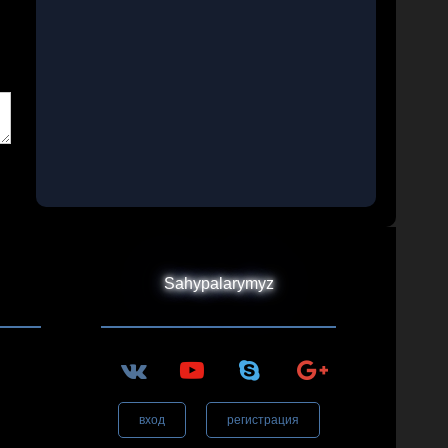
Sahypalarymyz
вход
регистрация