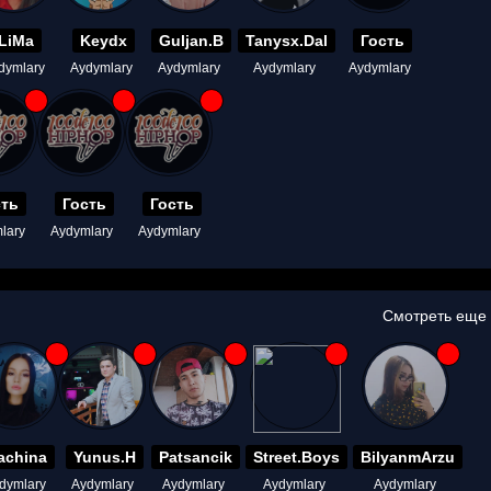
LiMa
Keydx
Guljan.B
Tanysx.Dal
Гость
dymlary
Aydymlary
Aydymlary
Aydymlary
Aydymlary
сть
Гость
Гость
lary
Aydymlary
Aydymlary
Смотреть еще
achina
Yunus.H
Patsancik
Street.Boys
BilyanmArzu
dymlary
Aydymlary
Aydymlary
Aydymlary
Aydymlary