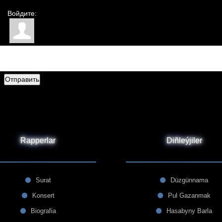
Войдите:
Отправить
Rapperlar
Diñleýjiler
Surat
Düzgünnama
Konsert
Pul Gazanmak
Biografia
Hasabyny Barla