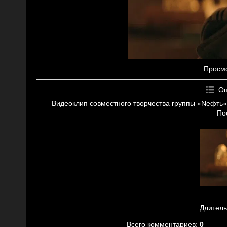
Просм
Оп
Видеоклип совместного творчества группы «Nефть»
По
Длитель
Всего комментариев
:
0