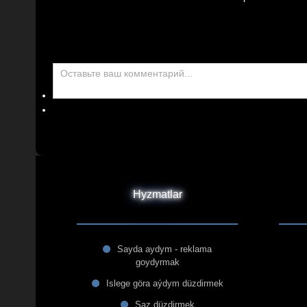
Hyzmatlar
Sayda aydym - reklama
goydyrmak
Islege göra aýdym düzdirmek
Saz düzdirmek