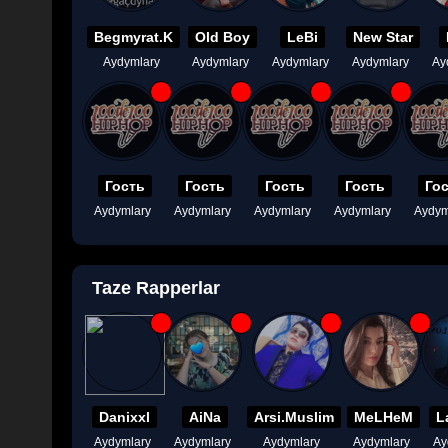
Begmyrat.K
Old Boy
LeBi
New Star
Aydymlary
Aydymlary
Aydymlary
Aydymlary
Ay
Гость
Гость
Гость
Гость
Го
Aydymlary
Aydymlary
Aydymlary
Aydymlary
Aydym
Taze Rapperlar
Danixxl
AiNa
Arsi.Muslim
MeLHeM
L
Aydymlary
Aydymlary
Aydymlary
Aydymlary
Ay