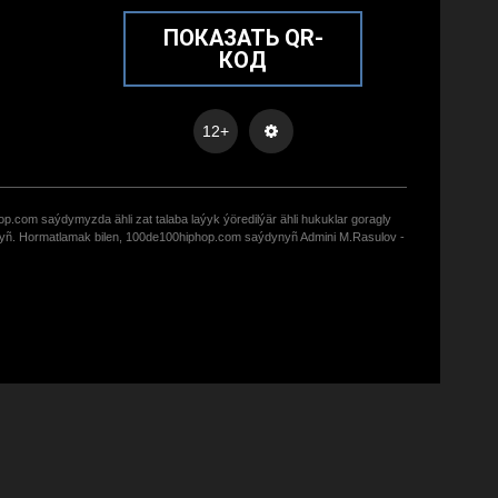
ПОКАЗАТЬ QR-
КОД
12+
op.com saýdymyzda ähli zat talaba laýyk ýöredilýär ähli hukuklar goragly
zyñ. Hormatlamak bilen, 100de100hiphop.com saýdynyñ Admini M.Rasulov -