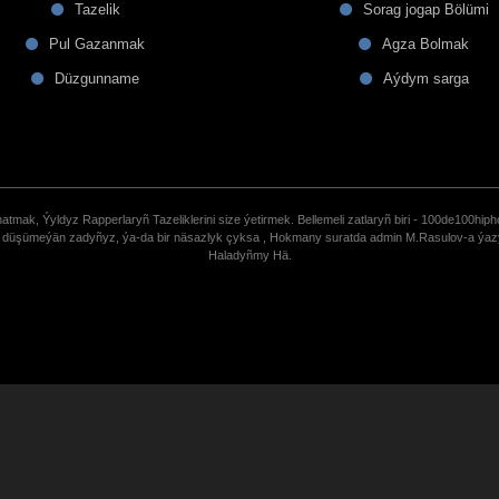
Tazelik
Sorag jogap Bölümi
Pul Gazanmak
Agza Bolmak
Düzgunname
Aýdym sarga
tmak, Ýyldyz Rapperlaryñ Tazeliklerini size ýetirmek. Bellemeli zatlaryñ biri - 100de100hiph
de düşümeýän zadyñyz, ýa-da bir näsazlyk çyksa , Hokmany suratda admin M.Rasulov-a ýa
Haladyñmy Hä.
uCoz