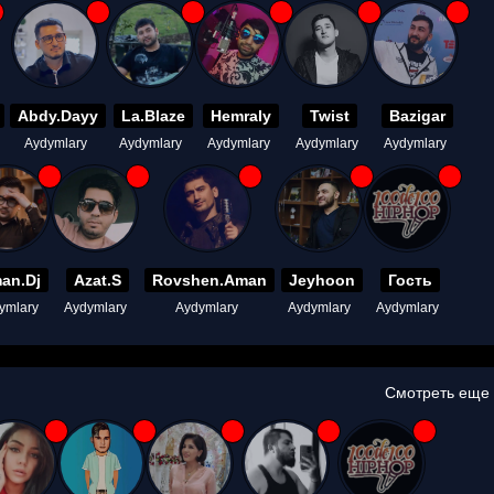
Abdy.Dayy
La.Blaze
Hemraly
Twist
Bazigar
Aydymlary
Aydymlary
Aydymlary
Aydymlary
Aydymlary
an.Dj
Azat.S
Rovshen.Aman
Jeyhoon
Гость
ymlary
Aydymlary
Aydymlary
Aydymlary
Aydymlary
Смотреть еще