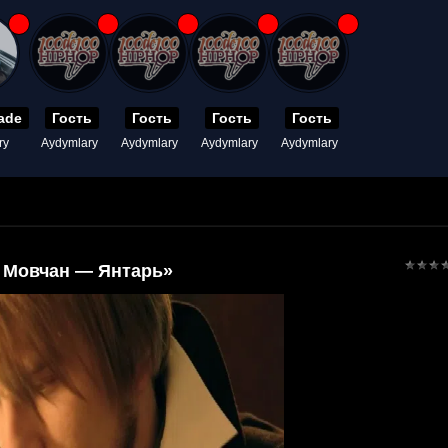
ade
Гость
Гость
Гость
Гость
ry
Aydymlary
Aydymlary
Aydymlary
Aydymlary
 Мовчан — Янтарь»