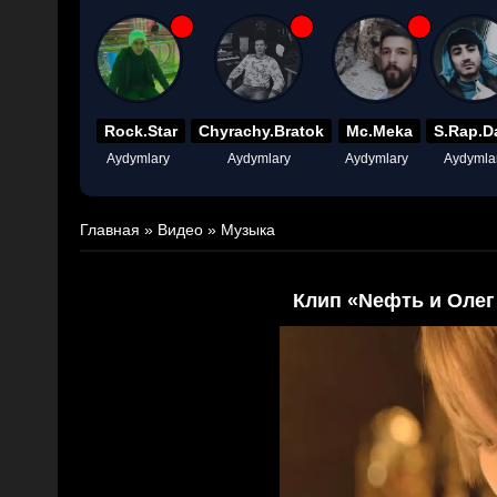
Rock.Star
Chyrachy.Bratok
Mc.Meka
S.Rap.D
Aydymlary
Aydymlary
Aydymlary
Aydymla
Главная
»
Видео
»
Музыка
Клип «Nефть и Олег