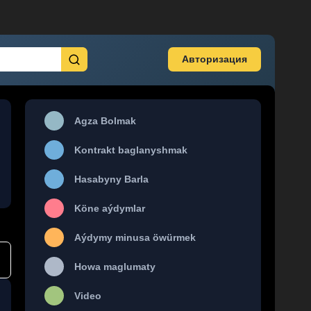
Авторизация
Agza Bolmak
Kontrakt baglanyshmak
Hasabyny Barla
Köne aýdymlar
Aýdymy minusa öwürmek
Howa maglumaty
Video