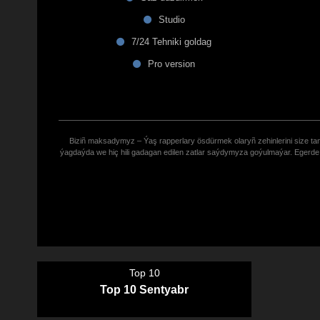
Studio
7/24 Tehniki goldag
Pro version
Biziñ maksadymyz – Ýaş rapperlary ösdürmek olaryñ zehinlerini size tana
ýagdaýda we hiç hili gadagan edilen zatlar saýdymyza goýulmaýar. Eger
Top 10
Top 10 Sentyabr