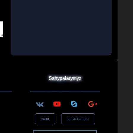
Sahypalarymyz
вход
регистрация