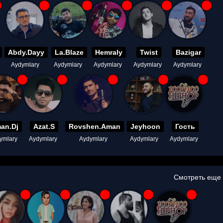
Abdy.Dayy
La.Blaze
Hemraly
Twist
Bazigar
Aydymlary
Aydymlary
Aydymlary
Aydymlary
Aydymlary
an.Dj
Azat.S
Rovshen.Aman
Jeyhoon
Гость
ymlary
Aydymlary
Aydymlary
Aydymlary
Aydymlary
Смотреть еще