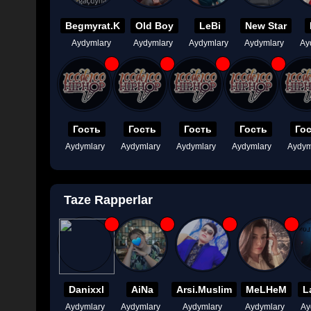
Begmyrat.K
Old Boy
LeBi
New Star
Aydymlary
Aydymlary
Aydymlary
Aydymlary
Ay
Гость
Гость
Гость
Гость
Го
Aydymlary
Aydymlary
Aydymlary
Aydymlary
Aydym
Taze Rapperlar
Danixxl
AiNa
Arsi.Muslim
MeLHeM
L
Aydymlary
Aydymlary
Aydymlary
Aydymlary
Ay