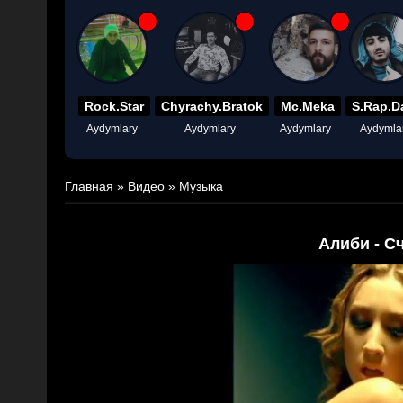
Rock.Star
Chyrachy.Bratok
Mc.Meka
S.Rap.D
Aydymlary
Aydymlary
Aydymlary
Aydymla
Главная
»
Видео
»
Музыка
Алиби - С