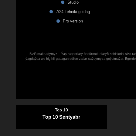
Studio
7/24 Tehniki goldag
Pro version
Biziñ maksadymyz – Ýaş rapperlary ösdürmek olaryñ zehinlerini size tana
ýagdaýda we hiç hili gadagan edilen zatlar saýdymyza goýulmaýar. Eger
Top 10
Top 10 Sentyabr