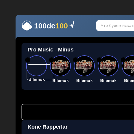
100de
100
Pro Music - Minus
26
26
26
26
26
Bilemok
Bilemok
Bilemok
Bilemok
Bile
Kone Rapperlar