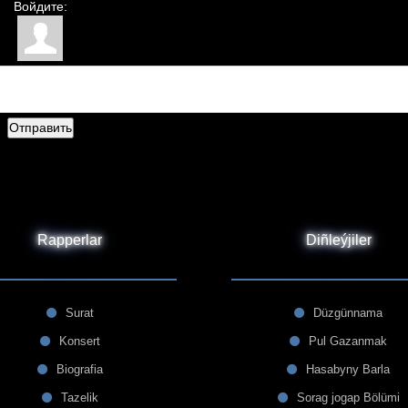
Войдите:
Отправить
Rapperlar
Diñleýjiler
Surat
Düzgünnama
Konsert
Pul Gazanmak
Biografia
Hasabyny Barla
Tazelik
Sorag jogap Bölümi