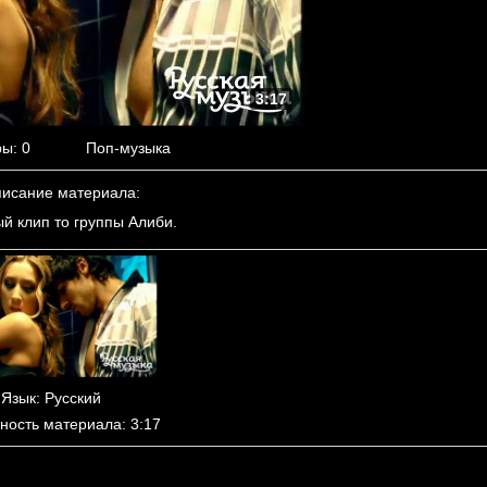
3:17
ры
: 0
Поп-музыка
исание материала
:
й клип то группы Алиби.
Язык
: Русский
ность материала
: 3:17