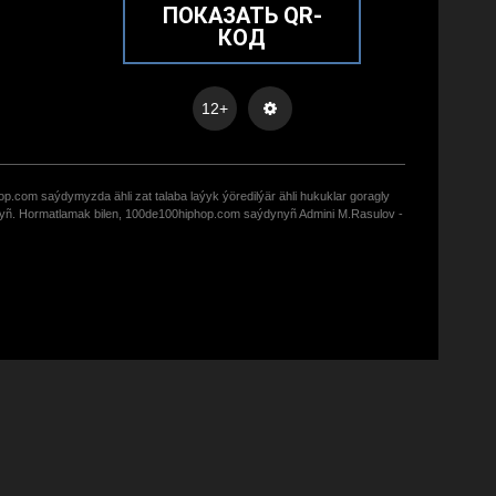
ПОКАЗАТЬ QR-
КОД
12+
op.com saýdymyzda ähli zat talaba laýyk ýöredilýär ähli hukuklar goragly
zyñ. Hormatlamak bilen, 100de100hiphop.com saýdynyñ Admini M.Rasulov -