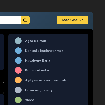
Авторизация
Agza Bolmak
Kontrakt baglanyshmak
Hasabyny Barla
Köne aýdymlar
Aýdymy minusa öwürmek
Howa maglumaty
Video