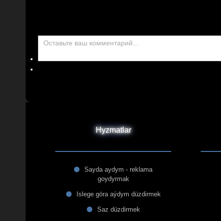
Hyzmatlar
Sayda aydym - reklama
goydyrmak
Islege göra aýdym düzdirmek
Saz düzdirmek