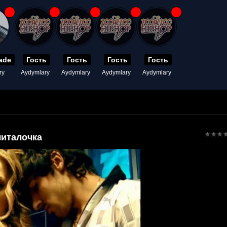
ade
Гость
Гость
Гость
Гость
ry
Aydymlary
Aydymlary
Aydymlary
Aydymlary
читалочка