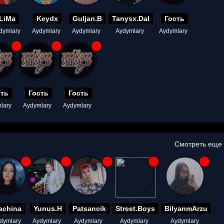
LiMa
Keydx
Guljan.B
Tanysx.Dal
Гость
dymlary
Aydymlary
Aydymlary
Aydymlary
Aydymlary
сть
Гость
Гость
lary
Aydymlary
Aydymlary
Смотреть еще
achina
Yunus.H
Patsancik
Street.Boys
BilyanmArzu
dymlary
Aydymlary
Aydymlary
Aydymlary
Aydymlary