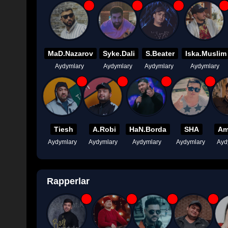
MaD.Nazarov
Syke.Dali
S.Beater
Iska.Muslim
Aydymlary
Aydymlary
Aydymlary
Aydymlary
Tiesh
A.Robi
HaN.Borda
SHA
Am
Aydymlary
Aydymlary
Aydymlary
Aydymlary
Ayd
Rapperlar