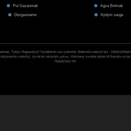
Pul Gazanmak
Agza Bolmak
Düzgunname
Aýdym sarga
tmak, Ýyldyz Rapperlaryñ Tazeliklerini size ýetirmek. Bellemeli zatlaryñ biri - 100de100hiph
de düşümeýän zadyñyz, ýa-da bir näsazlyk çyksa , Hokmany suratda admin M.Rasulov-a ýa
Haladyñmy Hä.
uCoz