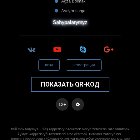
Agza Bolmak
Aýdym sarga
Sahypalarymyz
вход
регистрация
ПОКАЗАТЬ QR-КОД
12+
Biziñ maksadymyz – Ýaş rapperlary ösdürmek olaryñ zehinlerini size tanatmak,
Ýyldyz Rapperlaryñ Tazeliklerini size ýetirmek. Bellemeli zatlaryñ biri -
100de100hiphop.com saýdymyzda ähli zat talaba laýyk ýöredilýär ähli hukuklar