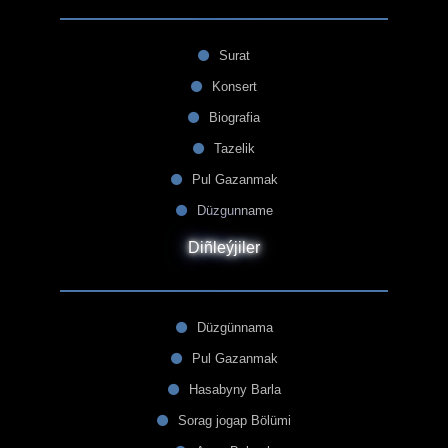
Surat
Konsert
Biografia
Tazelik
Pul Gazanmak
Düzgunname
Diñleýjiler
Düzgünnama
Pul Gazanmak
Hasabyny Barla
Sorag jogap Bölümi