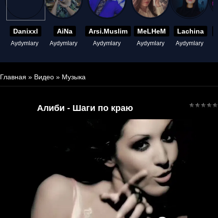
Danixxl
AiNa
Arsi.Muslim
MeLHeM
Lachina
Aydymlary
Aydymlary
Aydymlary
Aydymlary
Aydymlary
A
Главная
»
Видео
»
Музыка
Алиби - Шаги по краю