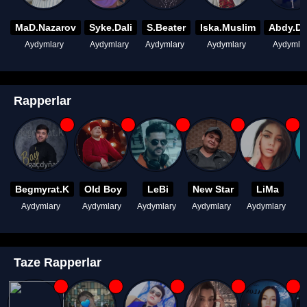
MaD.Nazarov
Syke.Dali
S.Beater
Iska.Muslim
Abdy.D
Aydymlary
Aydymlary
Aydymlary
Aydymlary
Aydymla
Rapperlar
Begmyrat.K
Old Boy
LeBi
New Star
LiMa
Aydymlary
Aydymlary
Aydymlary
Aydymlary
Aydymlary
A
Taze Rapperlar