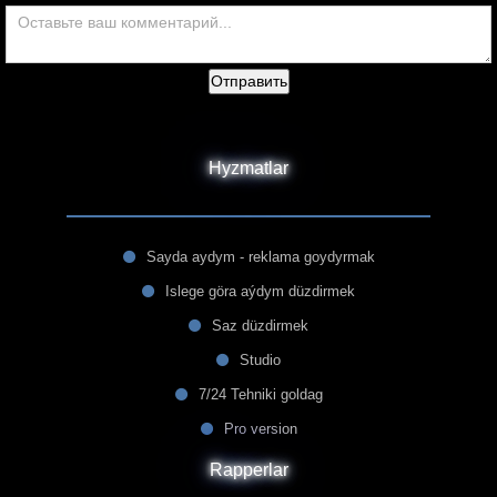
Отправить
Hyzmatlar
Sayda aydym - reklama goydyrmak
Islege göra aýdym düzdirmek
Saz düzdirmek
Studio
7/24 Tehniki goldag
Pro version
Rapperlar