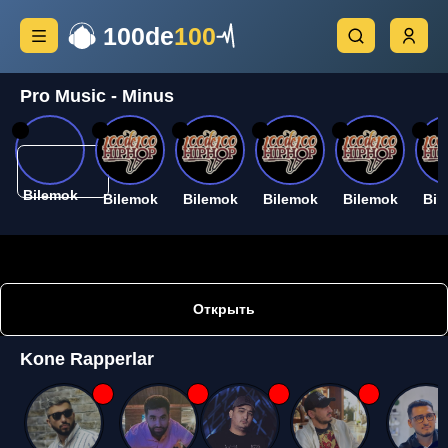
100de
100
Pro Music - Minus
26
26
26
26
26
26
Bilemok
Bilemok
Bilemok
Bilemok
Bilemok
Bil
Открыть
Kone Rapperlar