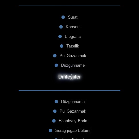
Surat
Konsert
Biografia
Tazelik
Pul Gazanmak
Düzgunname
Diñleýjiler
Düzgünnama
Pul Gazanmak
Hasabyny Barla
Sorag jogap Bölümi