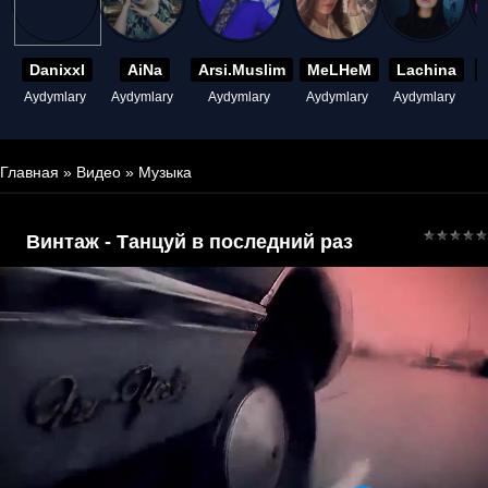
Danixxl
AiNa
Arsi.Muslim
MeLHeM
Lachina
Aydymlary
Aydymlary
Aydymlary
Aydymlary
Aydymlary
A
Главная
»
Видео
»
Музыка
Винтаж - Танцуй в последний раз