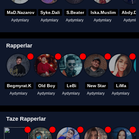
MaD.Nazarov
Syke.Dali
S.Beater
Iska.Muslim
Abdy.D
Aydymlary
Aydymlary
Aydymlary
Aydymlary
Aydymla
Rapperlar
Begmyrat.K
Old Boy
LeBi
New Star
LiMa
Aydymlary
Aydymlary
Aydymlary
Aydymlary
Aydymlary
A
Taze Rapperlar