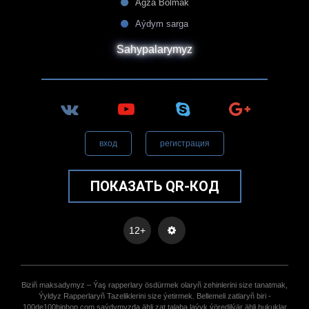
Agza Bolmak
Aýdym sarga
Sahypalarymyz
вход
регистрация
ПОКАЗАТЬ QR-КОД
12+
Biziñ maksadymyz – Ýaş rapperlary ösdürmek olaryñ zehinlerini size tanatmak,
Ýyldyz Rapperlaryñ Tazeliklerini size ýetirmek. Bellemeli zatlaryñ biri -
100de100hiphop.com saýdymyzda ähli zat talaba laýyk ýöredilýär ähli hukuklar