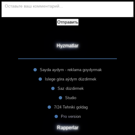
Отправить
Hyzmatlar
Sayda aydym - reklama goydyrmak
Islege göra aýdym düzdirmek
Saz düzdirmek
Studio
7/24 Tehniki goldag
Pro version
Rapperlar