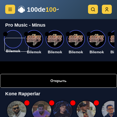
100de
100
Pro Music - Minus
26
26
26
26
26
26
Bilemok
Bilemok
Bilemok
Bilemok
Bilemok
Bil
Открыть
Kone Rapperlar