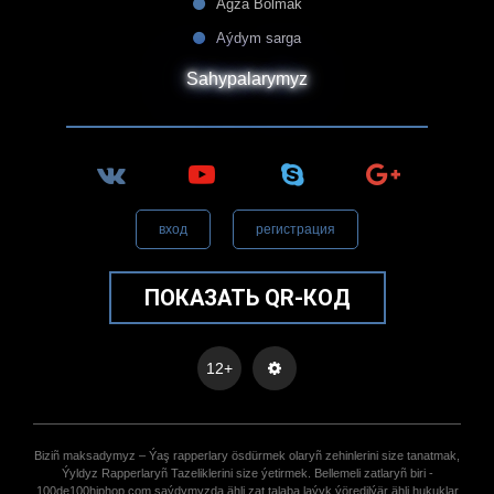
Agza Bolmak
Aýdym sarga
Sahypalarymyz
вход
регистрация
ПОКАЗАТЬ QR-КОД
12+
Biziñ maksadymyz – Ýaş rapperlary ösdürmek olaryñ zehinlerini size tanatmak,
Ýyldyz Rapperlaryñ Tazeliklerini size ýetirmek. Bellemeli zatlaryñ biri -
100de100hiphop.com saýdymyzda ähli zat talaba laýyk ýöredilýär ähli hukuklar