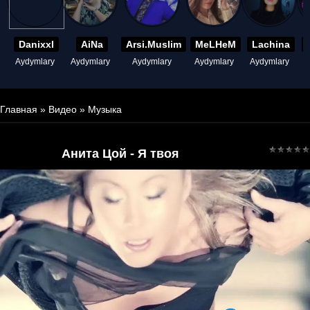
Danixxl
AiNa
Arsi.Muslim
MeLHeM
Lachina
Aydymlary
Aydymlary
Aydymlary
Aydymlary
Aydymlary
A
Главная
»
Видео
»
Музыка
Анита Цой - Я твоя