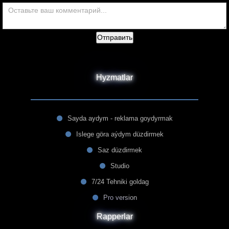
Отправить
Hyzmatlar
Sayda aydym - reklama goydyrmak
Islege göra aýdym düzdirmek
Saz düzdirmek
Studio
7/24 Tehniki goldag
Pro version
Rapperlar