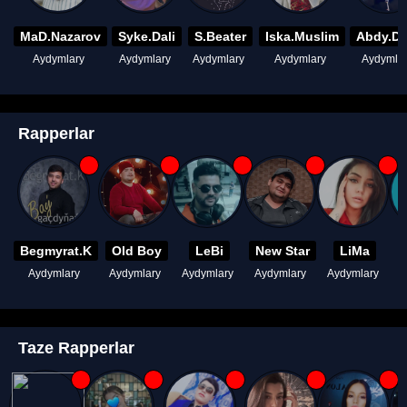
MaD.Nazarov
Syke.Dali
S.Beater
Iska.Muslim
Abdy.D
Aydymlary
Aydymlary
Aydymlary
Aydymlary
Aydymla
Rapperlar
Begmyrat.K
Old Boy
LeBi
New Star
LiMa
Aydymlary
Aydymlary
Aydymlary
Aydymlary
Aydymlary
A
Taze Rapperlar