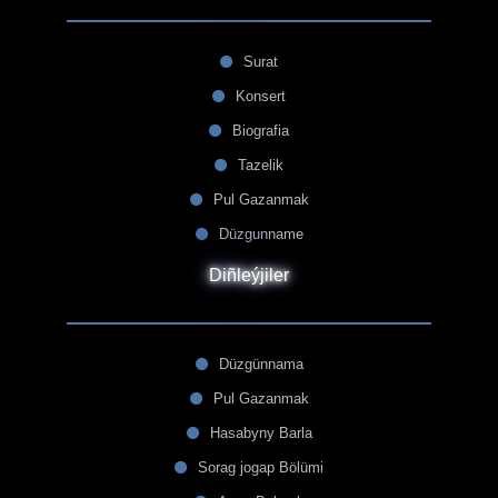
Surat
Konsert
Biografia
Tazelik
Pul Gazanmak
Düzgunname
Diñleýjiler
Düzgünnama
Pul Gazanmak
Hasabyny Barla
Sorag jogap Bölümi