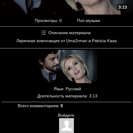
3:13
Просмотры
: 0
Поп-музыка
Описание материала
:
Лиричная композиция от Uma2rman и Patricia Kaas
Язык
: Русский
Длительность материала
: 3:13
Всего комментариев
:
0
Войдите: