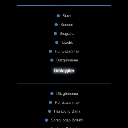
Surat
Konsert
Biografia
Tazelik
Pul Gazanmak
Düzgunname
Diñleýjiler
Düzgünnama
Pul Gazanmak
Hasabyny Barla
Sorag jogap Bölümi