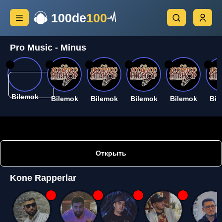
100de
100
Pro Music - Minus
26
26
26
26
26
26
Bilemok
Bilemok
Bilemok
Bilemok
Bilemok
Bil
Открыть
Kone Rapperlar