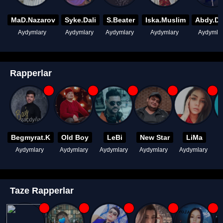
MaD.Nazarov
Syke.Dali
S.Beater
Iska.Muslim
Abdy.D
Aydymlary
Aydymlary
Aydymlary
Aydymlary
Aydymla
Rapperlar
Begmyrat.K
Old Boy
LeBi
New Star
LiMa
Aydymlary
Aydymlary
Aydymlary
Aydymlary
Aydymlary
A
Taze Rapperlar