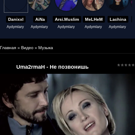
Danixxl
AiNa
Arsi.Muslim
MeLHeM
Lachina
Aydymlary
Aydymlary
Aydymlary
Aydymlary
Aydymlary
A
Главная
»
Видео
»
Музыка
Uma2rmaH - Не позвонишь