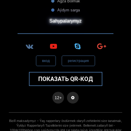
Agza Bolmak
Aýdym sarga
Sahypalarymyz
вход
регистрация
ПОКАЗАТЬ QR-КОД
12+
Biziñ maksadymyz – Ýaş rapperlary ösdürmek olaryñ zehinlerini size tanatmak,
Ýyldyz Rapperlaryñ Tazeliklerini size ýetirmek. Bellemeli zatlaryñ biri -
100de100hiphop.com saýdymyzda ähli zat talaba laýyk ýöredilýär ähli hukuklar