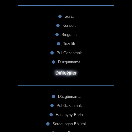
Surat
Konsert
Biografia
Tazelik
Pul Gazanmak
Düzgunname
Diñleýjiler
Düzgünnama
Pul Gazanmak
Hasabyny Barla
Sorag jogap Bölümi