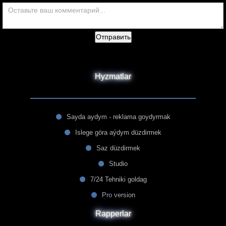
Отправить
Hyzmatlar
Sayda aydym - reklama goydyrmak
Islege göra aýdym düzdirmek
Saz düzdirmek
Studio
7/24 Tehniki goldag
Pro version
Rapperlar