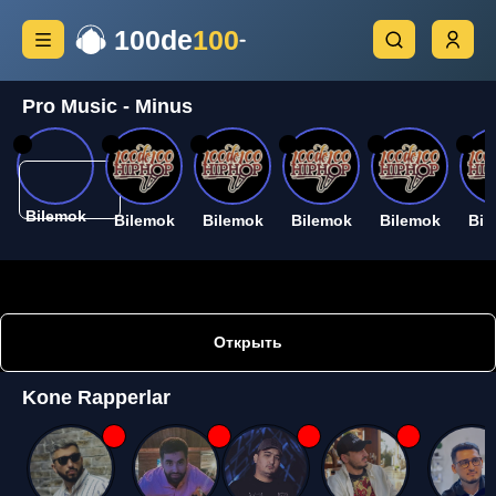
100de
100
Pro Music - Minus
26
26
26
26
26
26
Bilemok
Bilemok
Bilemok
Bilemok
Bilemok
Bil
Открыть
Kone Rapperlar