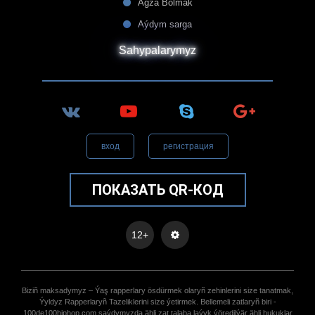
Agza Bolmak
Aýdym sarga
Sahypalarymyz
вход
регистрация
ПОКАЗАТЬ QR-КОД
12+
Biziñ maksadymyz – Ýaş rapperlary ösdürmek olaryñ zehinlerini size tanatmak,
Ýyldyz Rapperlaryñ Tazeliklerini size ýetirmek. Bellemeli zatlaryñ biri -
100de100hiphop.com saýdymyzda ähli zat talaba laýyk ýöredilýär ähli hukuklar