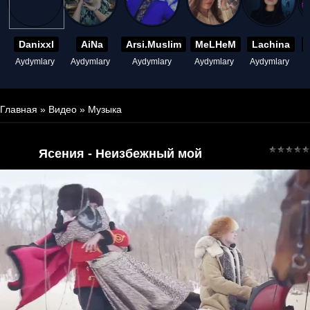
Danixxl
AiNa
Arsi.Muslim
MeLHeM
Lachina
Aydymlary
Aydymlary
Aydymlary
Aydymlary
Aydymlary
A
Главная
»
Видео
»
Музыка
Ясения - Неизбежный мой