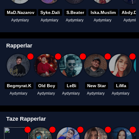
MaD.Nazarov
Syke.Dali
S.Beater
Iska.Muslim
Abdy.D
Aydymlary
Aydymlary
Aydymlary
Aydymlary
Aydymla
Rapperlar
Begmyrat.K
Old Boy
LeBi
New Star
LiMa
Aydymlary
Aydymlary
Aydymlary
Aydymlary
Aydymlary
A
Taze Rapperlar