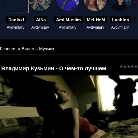
Danixxl
AiNa
Arsi.Muslim
MeLHeM
Lachina
Aydymlary
Aydymlary
Aydymlary
Aydymlary
Aydymlary
A
Главная
»
Видео
»
Музыка
Владимир Кузьмин - О чем-то лучшем