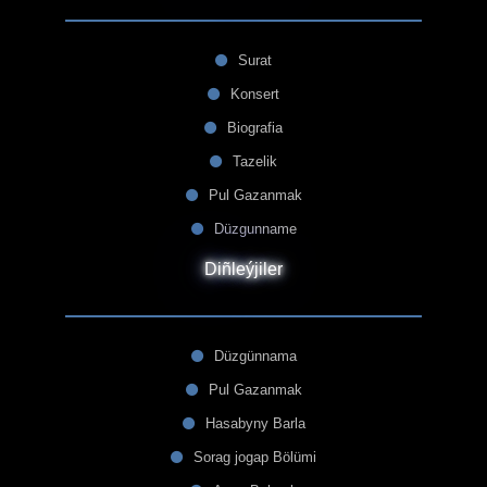
Surat
Konsert
Biografia
Tazelik
Pul Gazanmak
Düzgunname
Diñleýjiler
Düzgünnama
Pul Gazanmak
Hasabyny Barla
Sorag jogap Bölümi