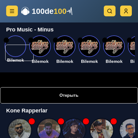
100de
100
Pro Music - Minus
26
26
26
26
26
26
Bilemok
Bilemok
Bilemok
Bilemok
Bilemok
Bil
Открыть
Kone Rapperlar