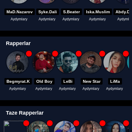
MaD.Nazarov
Syke.Dali
S.Beater
Iska.Muslim
Abdy.D
Aydymlary
Aydymlary
Aydymlary
Aydymlary
Aydymla
Rapperlar
Begmyrat.K
Old Boy
LeBi
New Star
LiMa
Aydymlary
Aydymlary
Aydymlary
Aydymlary
Aydymlary
A
Taze Rapperlar