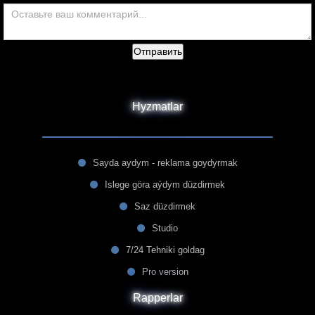
Отправить
Hyzmatlar
Sayda aydym - reklama goydyrmak
Islege göra aýdym düzdirmek
Saz düzdirmek
Studio
7/24 Tehniki goldag
Pro version
Rapperlar