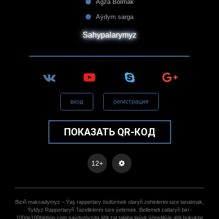
Agza Bolmak
Aýdym sarga
Sahypalarymyz
вход
регистрация
ПОКАЗАТЬ QR-КОД
12+
Biziñ maksadymyz – Ýaş rapperlary ösdürmek olaryñ zehinlerini size tanatmak,
Ýyldyz Rapperlaryñ Tazeliklerini size ýetirmek. Bellemeli zatlaryñ biri -
100de100hiphop.com saýdymyzda ähli zat talaba laýyk ýöredilýär ähli hukuklar