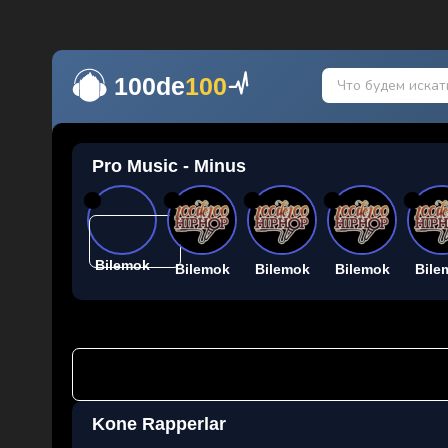
100de
100
Pro Music - Minus
26
26
26
26
26
Bilemok
Bilemok
Bilemok
Bilemok
Bile
Kone Rapperlar