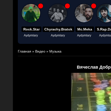
Rock.Star
Chyrachy.Bratok
Mc.Meka
S.Rap.D
Aydymlary
Aydymlary
Aydymlary
Aydymla
Главная
»
Видео
»
Музыка
Вячеслав Добр