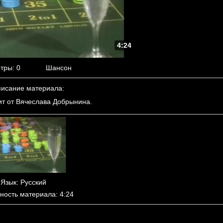
4:24
тры
: 0
Шансон
исание материала
:
т от Вячеслава Добрынина.
Язык
: Русский
ность материала
: 4:24