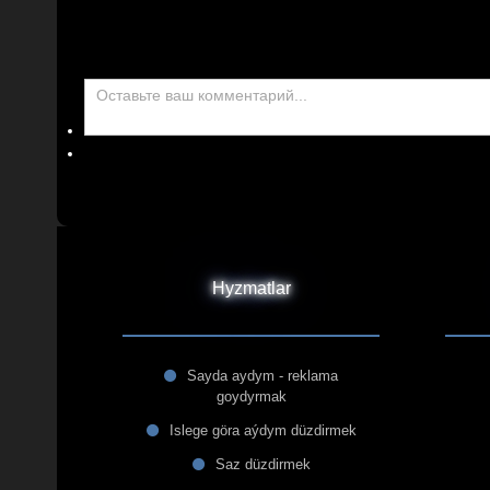
Hyzmatlar
Sayda aydym - reklama
goydyrmak
Islege göra aýdym düzdirmek
Saz düzdirmek