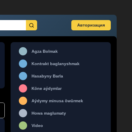
Авторизация
Agza Bolmak
Kontrakt baglanyshmak
Hasabyny Barla
Köne aýdymlar
Aýdymy minusa öwürmek
Howa maglumaty
Video