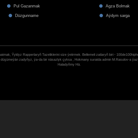
Pul Gazanmak
Agza Bolmak
Düzgunname
Aýdym sarga
tmak, Ýyldyz Rapperlaryñ Tazeliklerini size ýetirmek. Bellemeli zatlaryñ biri - 100de100hiph
de düşümeýän zadyñyz, ýa-da bir näsazlyk çyksa , Hokmany suratda admin M.Rasulov-a ýa
Haladyñmy Hä.
uCoz