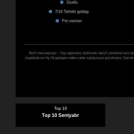
Studio
7/24 Tehniki goldag
Pro version
Biziñ maksadymyz – Ýaş rapperlary ösdürmek olaryñ zehinlerini size tana
ýagdaýda we hiç hili gadagan edilen zatlar saýdymyza goýulmaýar. Eger
Top 10
Top 10 Sentyabr