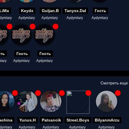
LiMa
Keydx
Guljan.B
Tanysx.Dal
Гость
dymlary
Aydymlary
Aydymlary
Aydymlary
Aydymlary
сть
Гость
Гость
lary
Aydymlary
Aydymlary
Смотреть еще
achina
Yunus.H
Patsancik
Street.Boys
BilyanmArzu
dymlary
Aydymlary
Aydymlary
Aydymlary
Aydymlary