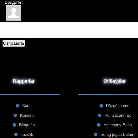
Войдите:
Отправить
Rapperlar
Diñleýjiler
Surat
Düzgünnama
Konsert
Pul Gazanmak
Biografia
Hasabyny Barla
Tazelik
Sorag jogap Bölümi