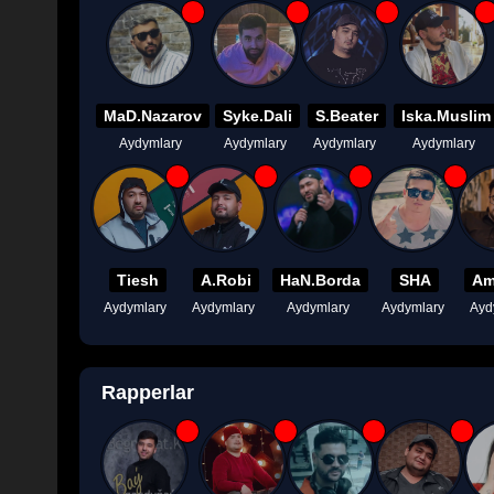
MaD.Nazarov
Syke.Dali
S.Beater
Iska.Muslim
Aydymlary
Aydymlary
Aydymlary
Aydymlary
Tiesh
A.Robi
HaN.Borda
SHA
Am
Aydymlary
Aydymlary
Aydymlary
Aydymlary
Ayd
Rapperlar