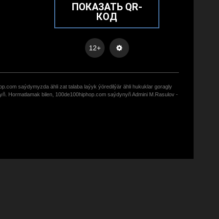
ПОКАЗАТЬ QR-
КОД
12+
op.com saýdymyzda ähli zat talaba laýyk ýöredilýär ähli hukuklar goragly
zyñ. Hormatlamak bilen, 100de100hiphop.com saýdynyñ Admini M.Rasulov -