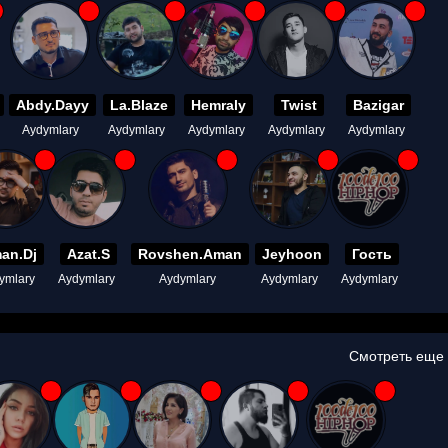
Abdy.Dayy
La.Blaze
Hemraly
Twist
Bazigar
Aydymlary
Aydymlary
Aydymlary
Aydymlary
Aydymlary
an.Dj
Azat.S
Rovshen.Aman
Jeyhoon
Гость
ymlary
Aydymlary
Aydymlary
Aydymlary
Aydymlary
Смотреть еще