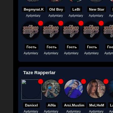
Begmyrat.K
Old Boy
LeBi
New Star
Aydymlary
Aydymlary
Aydymlary
Aydymlary
Ay
Гость
Гость
Гость
Гость
Го
Aydymlary
Aydymlary
Aydymlary
Aydymlary
Aydym
Taze Rapperlar
Danixxl
AiNa
Arsi.Muslim
MeLHeM
L
Aydymlary
Aydymlary
Aydymlary
Aydymlary
Ay