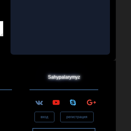
Sahypalarymyz
вход
регистрация