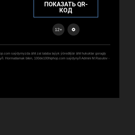
ПОКАЗАТЬ QR-
КОД
12+
op.com saýdymyzda ähli zat talaba laýyk ýöredilýär ähli hukuklar goragly
zyñ. Hormatlamak bilen, 100de100hiphop.com saýdynyñ Admini M.Rasulov -