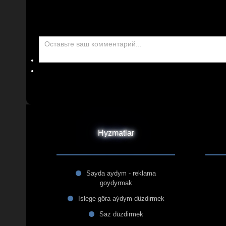
Hyzmatlar
Sayda aydym - reklama
goydyrmak
Islege göra aýdym düzdirmek
Saz düzdirmek