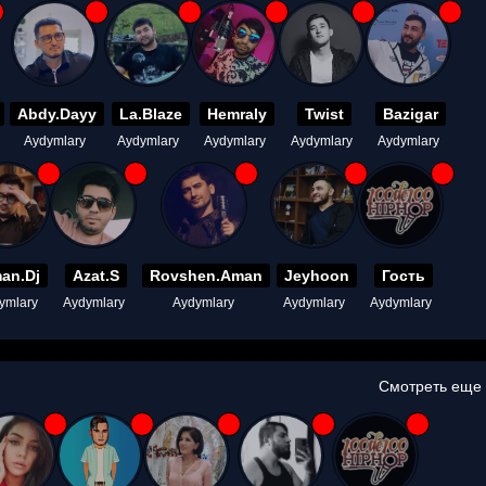
Abdy.Dayy
La.Blaze
Hemraly
Twist
Bazigar
Aydymlary
Aydymlary
Aydymlary
Aydymlary
Aydymlary
an.Dj
Azat.S
Rovshen.Aman
Jeyhoon
Гость
ymlary
Aydymlary
Aydymlary
Aydymlary
Aydymlary
Смотреть еще