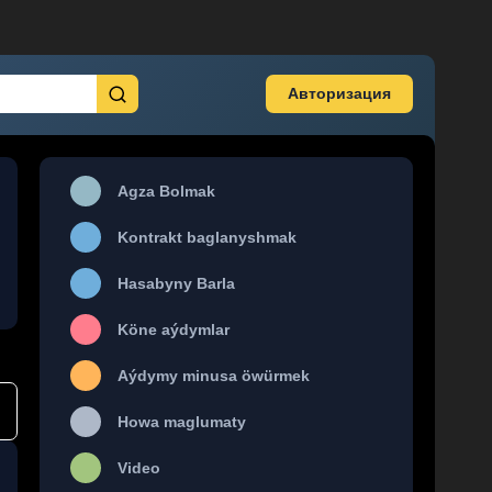
Авторизация
Agza Bolmak
Kontrakt baglanyshmak
Hasabyny Barla
Köne aýdymlar
Aýdymy minusa öwürmek
Howa maglumaty
Video