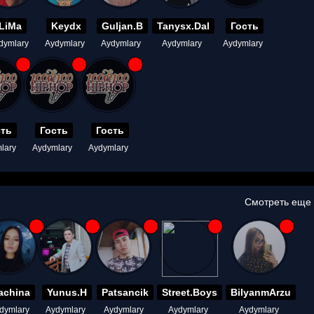
LiMa
Keydx
Guljan.B
Tanysx.Dal
Гость
dymlary
Aydymlary
Aydymlary
Aydymlary
Aydymlary
сть
Гость
Гость
lary
Aydymlary
Aydymlary
Смотреть еще
achina
Yunus.H
Patsancik
Street.Boys
BilyanmArzu
dymlary
Aydymlary
Aydymlary
Aydymlary
Aydymlary