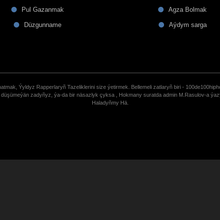
Pul Gazanmak
Agza Bolmak
Düzgunname
Aýdym sarga
tmak, Ýyldyz Rapperlaryñ Tazeliklerini size ýetirmek. Bellemeli zatlaryñ biri - 100de100hiph
de düşümeýän zadyñyz, ýa-da bir näsazlyk çyksa , Hokmany suratda admin M.Rasulov-a ýa
Haladyñmy Hä.
uCoz