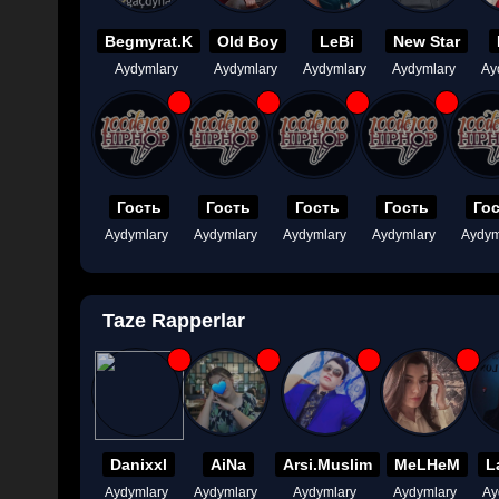
Begmyrat.K
Old Boy
LeBi
New Star
Aydymlary
Aydymlary
Aydymlary
Aydymlary
Ay
Гость
Гость
Гость
Гость
Го
Aydymlary
Aydymlary
Aydymlary
Aydymlary
Aydym
Taze Rapperlar
Danixxl
AiNa
Arsi.Muslim
MeLHeM
L
Aydymlary
Aydymlary
Aydymlary
Aydymlary
Ay