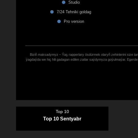
Studio
7/24 Tehniki goldag
Pro version
Biziñ maksadymyz – Ýaş rapperlary ösdürmek olaryñ zehinlerini size tana
ýagdaýda we hiç hili gadagan edilen zatlar saýdymyza goýulmaýar. Eger
Top 10
Top 10 Sentyabr