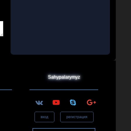
Sahypalarymyz
вход
регистрация