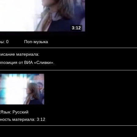
3:12
ры
: 0
Поп-музыка
исание материала
:
позиция от ВИА «Сливки».
Язык
: Русский
ность материала
: 3:12