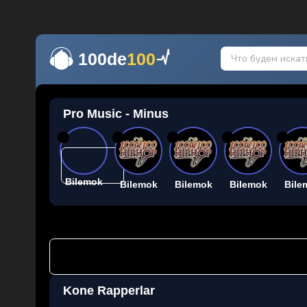
100de
100
Pro Music - Minus
26
26
26
26
26
Bilemok
Bilemok
Bilemok
Bilemok
Bile
Kone Rapperlar