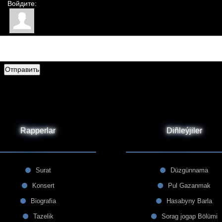
Войдите:
Отправить
Rapperlar
Diñleýjiler
Surat
Düzgünnama
Konsert
Pul Gazanmak
Biografia
Hasabyny Barla
Tazelik
Sorag jogap Bölümi