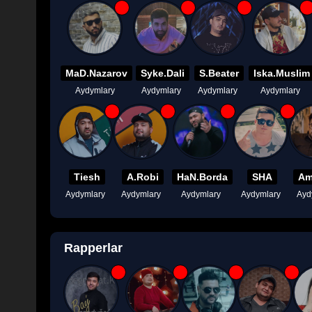
MaD.Nazarov
Syke.Dali
S.Beater
Iska.Muslim
Aydymlary
Aydymlary
Aydymlary
Aydymlary
Tiesh
A.Robi
HaN.Borda
SHA
Am
Aydymlary
Aydymlary
Aydymlary
Aydymlary
Ayd
Rapperlar