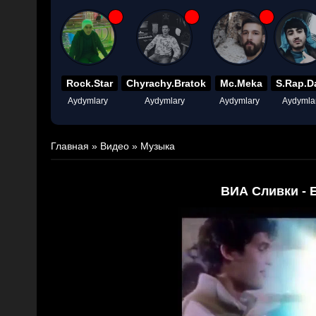
Rock.Star
Chyrachy.Bratok
Mc.Meka
S.Rap.D
Aydymlary
Aydymlary
Aydymlary
Aydymla
Главная
»
Видео
»
Музыка
ВИА Сливки - 