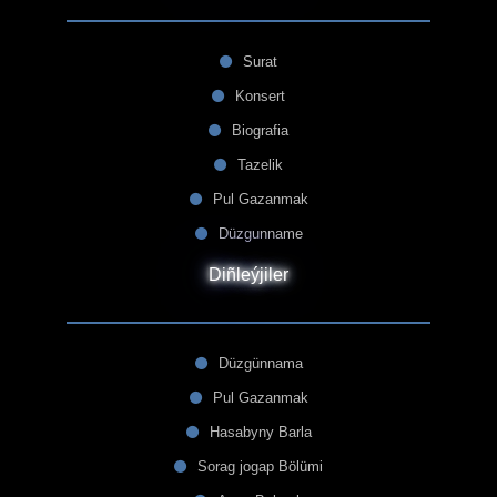
Surat
Konsert
Biografia
Tazelik
Pul Gazanmak
Düzgunname
Diñleýjiler
Düzgünnama
Pul Gazanmak
Hasabyny Barla
Sorag jogap Bölümi