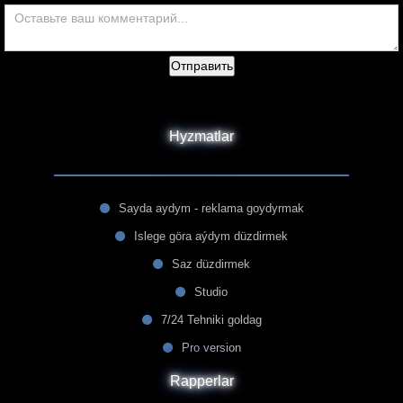
Отправить
Hyzmatlar
Sayda aydym - reklama goydyrmak
Islege göra aýdym düzdirmek
Saz düzdirmek
Studio
7/24 Tehniki goldag
Pro version
Rapperlar