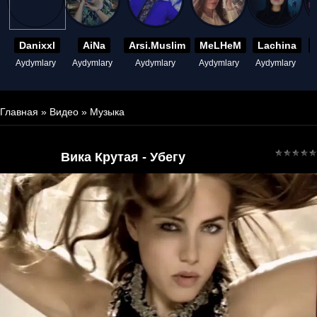
Danixxl
AiNa
Arsi.Muslim
MeLHeM
Lachina
Aydymlary
Aydymlary
Aydymlary
Aydymlary
Aydymlary
A
Главная
»
Видео
»
Музыка
Вика Крутая - Убегу