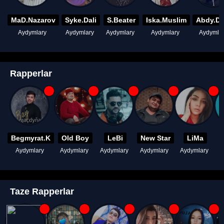
MaD.Nazarov
Syke.Dali
S.Beater
Iska.Muslim
Abdy.D
Aydymlary
Aydymlary
Aydymlary
Aydymlary
Aydymla
Rapperlar
Begmyrat.K
Old Boy
LeBi
New Star
LiMa
Aydymlary
Aydymlary
Aydymlary
Aydymlary
Aydymlary
A
Taze Rapperlar