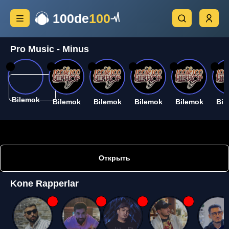
100de
100
Pro Music - Minus
26
26
26
26
26
26
Bilemok
Bilemok
Bilemok
Bilemok
Bilemok
Bil
Открыть
Kone Rapperlar