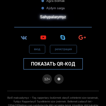
Agza Bolmak
Aýdym sarga
Sahypalarymyz
вход
регистрация
ПОКАЗАТЬ QR-КОД
12+
Biziñ maksadymyz – Ýaş rapperlary ösdürmek olaryñ zehinlerini size tanatmak,
Ýyldyz Rapperlaryñ Tazeliklerini size ýetirmek. Bellemeli zatlaryñ biri -
100de100hiphop.com saýdymyzda ähli zat talaba laýyk ýöredilýär ähli hukuklar