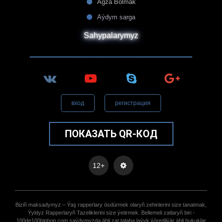
Agza Bolmak
Aýdym sarga
Sahypalarymyz
вход
регистрация
ПОКАЗАТЬ QR-КОД
12+
Biziñ maksadymyz – Ýaş rapperlary ösdürmek olaryñ zehinlerini size tanatmak,
Ýyldyz Rapperlaryñ Tazeliklerini size ýetirmek. Bellemeli zatlaryñ biri -
100de100hiphop.com saýdymyzda ähli zat talaba laýyk ýöredilýär ähli hukuklar