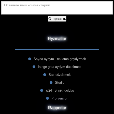
Отправить
Hyzmatlar
Sayda aydym - reklama goydyrmak
Islege göra aýdym düzdirmek
Saz düzdirmek
Studio
7/24 Tehniki goldag
Pro version
Rapperlar