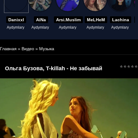
Danixxl
AiNa
Arsi.Muslim
MeLHeM
Lachina
Aydymlary
Aydymlary
Aydymlary
Aydymlary
Aydymlary
A
Главная
»
Видео
»
Музыка
Ольга Бузова, T-killah - Не забывай