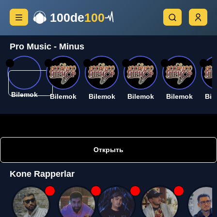
100de
100
Pro Music - Minus
26
26
26
26
26
26
Bilemok
Bilemok
Bilemok
Bilemok
Bilemok
Bil
Открыть
Kone Rapperlar