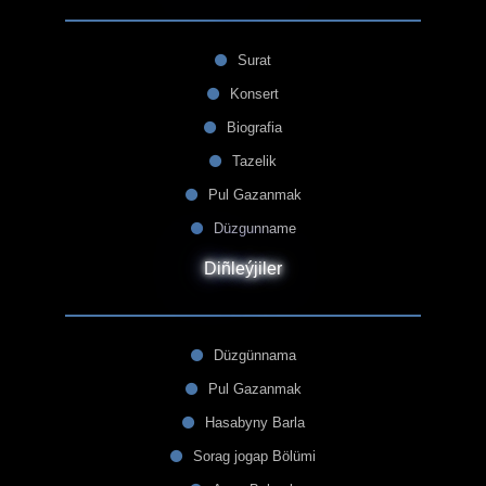
Surat
Konsert
Biografia
Tazelik
Pul Gazanmak
Düzgunname
Diñleýjiler
Düzgünnama
Pul Gazanmak
Hasabyny Barla
Sorag jogap Bölümi