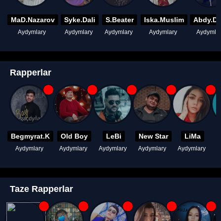
MaD.Nazarov
Syke.Dali
S.Beater
Iska.Muslim
Abdy.D
Aydymlary
Aydymlary
Aydymlary
Aydymlary
Aydymla
Rapperlar
Begmyrat.K
Old Boy
LeBi
New Star
LiMa
Aydymlary
Aydymlary
Aydymlary
Aydymlary
Aydymlary
A
Taze Rapperlar