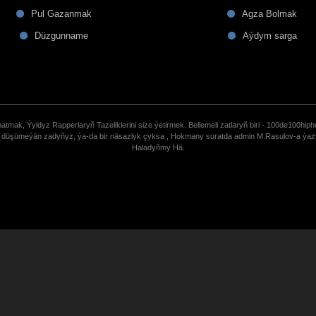
Pul Gazanmak
Agza Bolmak
Düzgunname
Aýdym sarga
tmak, Ýyldyz Rapperlaryñ Tazeliklerini size ýetirmek. Bellemeli zatlaryñ biri - 100de100hiph
de düşümeýän zadyñyz, ýa-da bir näsazlyk çyksa , Hokmany suratda admin M.Rasulov-a ýa
Haladyñmy Hä.
uCoz