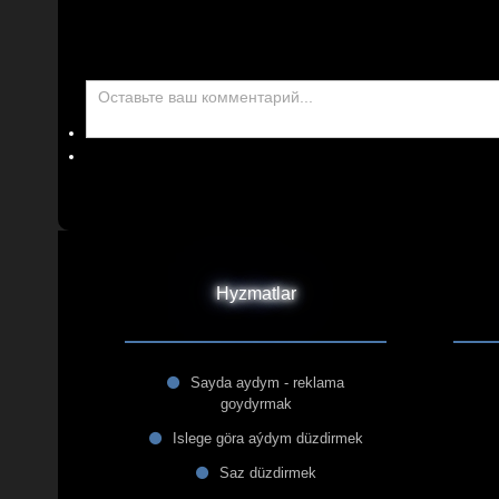
Hyzmatlar
Sayda aydym - reklama
goydyrmak
Islege göra aýdym düzdirmek
Saz düzdirmek