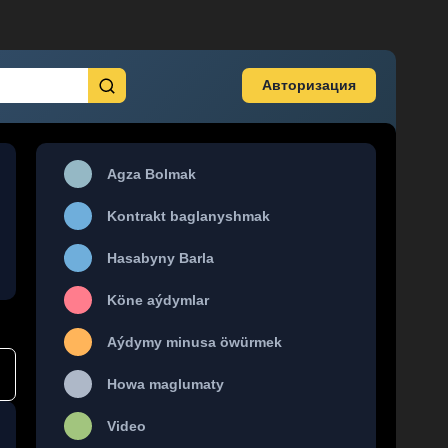
Авторизация
Agza Bolmak
Kontrakt baglanyshmak
Hasabyny Barla
Köne aýdymlar
Aýdymy minusa öwürmek
Howa maglumaty
Video