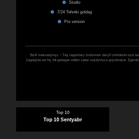
Studio
7/24 Tehniki goldag
Pro version
Biziñ maksadymyz – Ýaş rapperlary ösdürmek olaryñ zehinlerini size tana
ýagdaýda we hiç hili gadagan edilen zatlar saýdymyza goýulmaýar. Eger
Top 10
Top 10 Sentyabr