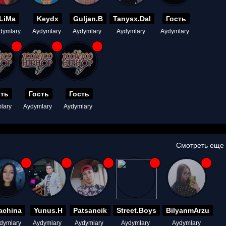
LiMa
Keydx
Guljan.B
Tanysx.Dal
Гость
dymlary
Aydymlary
Aydymlary
Aydymlary
Aydymlary
сть
Гость
Гость
lary
Aydymlary
Aydymlary
Смотреть еще
achina
Yunus.H
Patsancik
Street.Boys
BilyanmArzu
dymlary
Aydymlary
Aydymlary
Aydymlary
Aydymlary