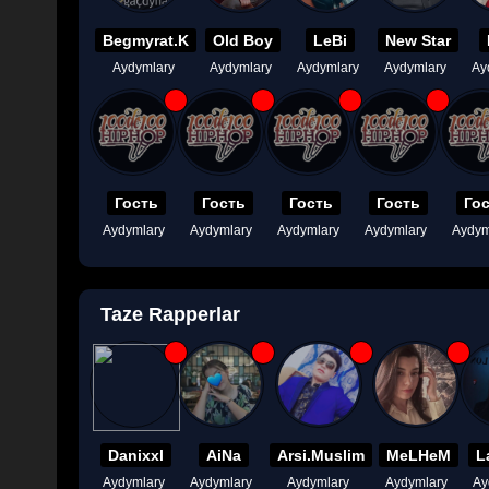
Begmyrat.K
Old Boy
LeBi
New Star
Aydymlary
Aydymlary
Aydymlary
Aydymlary
Ay
Гость
Гость
Гость
Гость
Го
Aydymlary
Aydymlary
Aydymlary
Aydymlary
Aydym
Taze Rapperlar
Danixxl
AiNa
Arsi.Muslim
MeLHeM
L
Aydymlary
Aydymlary
Aydymlary
Aydymlary
Ay