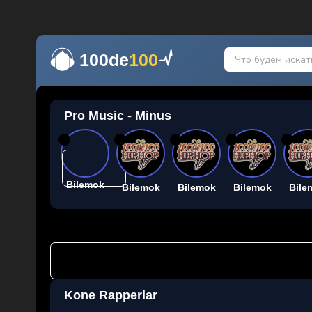
100de
100
Pro Music - Minus
26
26
26
26
26
Bilemok
Bilemok
Bilemok
Bilemok
Bile
Kone Rapperlar