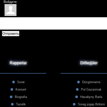
Войдите:
Отправить
Rapperlar
Diñleýjiler
Surat
Düzgünnama
Konsert
Pul Gazanmak
Biografia
Hasabyny Barla
Tazelik
Sorag jogap Bölümi