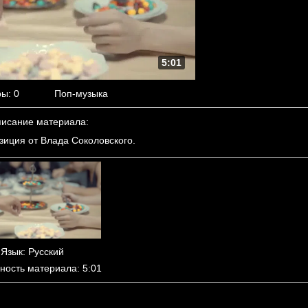
5:01
ры
: 0
Поп-музыка
исание материала
:
зиция от Влада Соколовского.
Язык
: Русский
ность материала
: 5:01