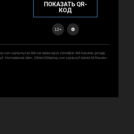
ПОКАЗАТЬ QR-
КОД
12+
op.com saýdymyzda ähli zat talaba laýyk ýöredilýär ähli hukuklar goragly
zyñ. Hormatlamak bilen, 100de100hiphop.com saýdynyñ Admini M.Rasulov -