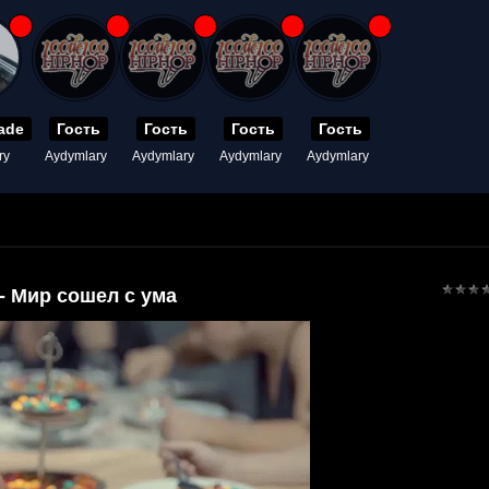
ade
Гость
Гость
Гость
Гость
ry
Aydymlary
Aydymlary
Aydymlary
Aydymlary
- Мир сошел с ума