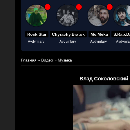
Rock.Star
Chyrachy.Bratok
Mc.Meka
S.Rap.D
Aydymlary
Aydymlary
Aydymlary
Aydymla
Главная
»
Видео
»
Музыка
Влад Соколовский 