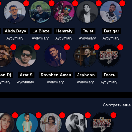
Abdy.Dayy
La.Blaze
Hemraly
Twist
Bazigar
Aydymlary
Aydymlary
Aydymlary
Aydymlary
Aydymlary
an.Dj
Azat.S
Rovshen.Aman
Jeyhoon
Гость
ymlary
Aydymlary
Aydymlary
Aydymlary
Aydymlary
Смотреть еще