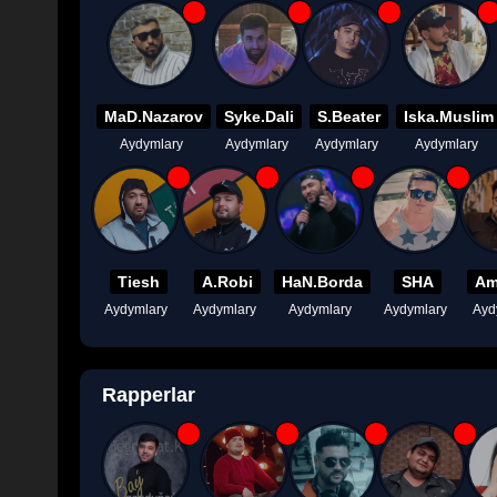
MaD.Nazarov
Syke.Dali
S.Beater
Iska.Muslim
Aydymlary
Aydymlary
Aydymlary
Aydymlary
Tiesh
A.Robi
HaN.Borda
SHA
Am
Aydymlary
Aydymlary
Aydymlary
Aydymlary
Ayd
Rapperlar