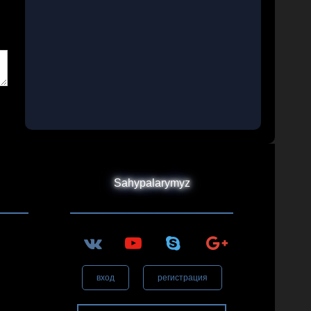
Sahypalarymyz
вход
регистрация