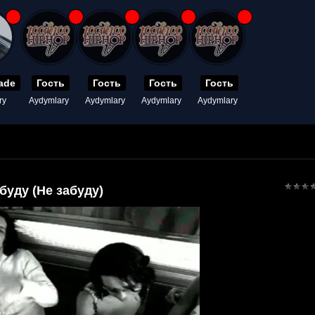
ade
Гость
Гость
Гость
Гость
ry
Aydymlary
Aydymlary
Aydymlary
Aydymlary
буду (Не забуду)