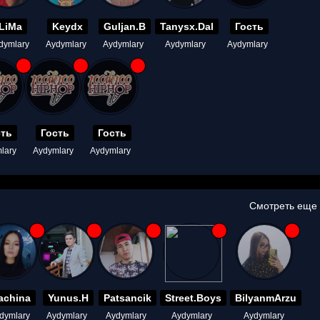
LiMa
Keydx
Guljan.B
Tanysx.Dal
Гость
dymlary
Aydymlary
Aydymlary
Aydymlary
Aydymlary
сть
Гость
Гость
lary
Aydymlary
Aydymlary
Смотреть еще
achina
Yunus.H
Patsancik
Street.Boys
BilyanmArzu
dymlary
Aydymlary
Aydymlary
Aydymlary
Aydymlary