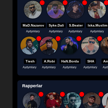
MaD.Nazarov
Syke.Dali
S.Beater
Iska.Muslim
Aydymlary
Aydymlary
Aydymlary
Aydymlary
Tiesh
A.Robi
HaN.Borda
SHA
Am
Aydymlary
Aydymlary
Aydymlary
Aydymlary
Ayd
Rapperlar