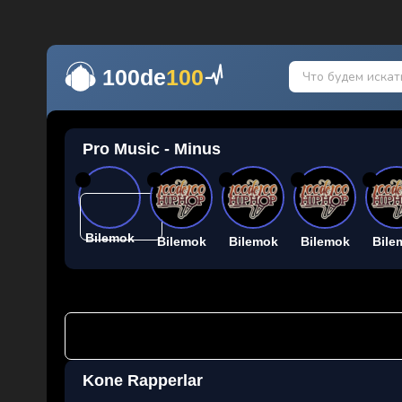
100de
100
Pro Music - Minus
26
26
26
26
26
Bilemok
Bilemok
Bilemok
Bilemok
Bile
Kone Rapperlar