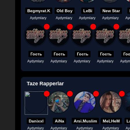
Begmyrat.K
Old Boy
LeBi
New Star
Aydymlary
Aydymlary
Aydymlary
Aydymlary
Ay
Гость
Гость
Гость
Гость
Го
Aydymlary
Aydymlary
Aydymlary
Aydymlary
Aydym
Taze Rapperlar
Danixxl
AiNa
Arsi.Muslim
MeLHeM
L
Aydymlary
Aydymlary
Aydymlary
Aydymlary
Ay