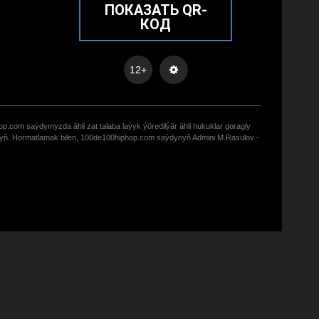
ПОКАЗАТЬ QR-
КОД
12+
op.com saýdymyzda ähli zat talaba laýyk ýöredilýär ähli hukuklar goragly
zyñ. Hormatlamak bilen, 100de100hiphop.com saýdynyñ Admini M.Rasulov -