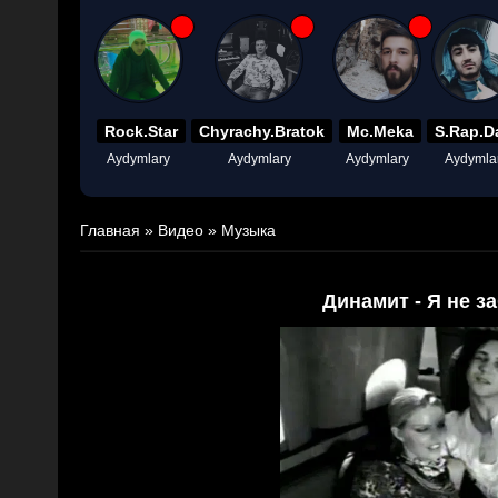
Rock.Star
Chyrachy.Bratok
Mc.Meka
S.Rap.D
Aydymlary
Aydymlary
Aydymlary
Aydymla
Главная
»
Видео
»
Музыка
Динамит - Я не за