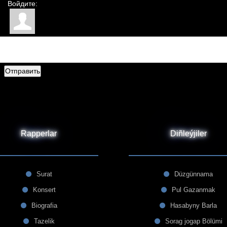
Войдите:
Отправить
Rapperlar
Diñleýjiler
Surat
Düzgünnama
Konsert
Pul Gazanmak
Biografia
Hasabyny Barla
Tazelik
Sorag jogap Bölümi