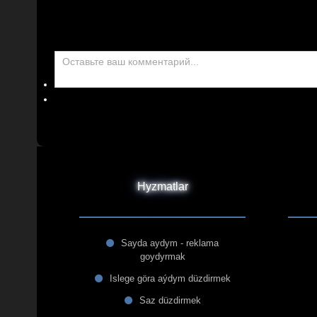
Hyzmatlar
Sayda aydym - reklama
goydyrmak
Islege göra aýdym düzdirmek
Saz düzdirmek