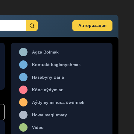
Авторизация
Agza Bolmak
Kontrakt baglanyshmak
Hasabyny Barla
Köne aýdymlar
Aýdymy minusa öwürmek
Howa maglumaty
Video