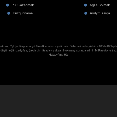
Pul Gazanmak
Agza Bolmak
Düzgunname
Aýdym sarga
tmak, Ýyldyz Rapperlaryñ Tazeliklerini size ýetirmek. Bellemeli zatlaryñ biri - 100de100hiph
de düşümeýän zadyñyz, ýa-da bir näsazlyk çyksa , Hokmany suratda admin M.Rasulov-a ýa
Haladyñmy Hä.
uCoz