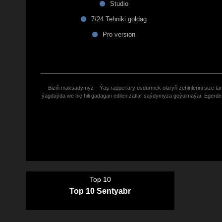
Studio
7/24 Tehniki goldag
Pro version
Biziñ maksadymyz – Ýaş rapperlary ösdürmek olaryñ zehinlerini size tana
ýagdaýda we hiç hili gadagan edilen zatlar saýdymyza goýulmaýar. Eger
Top 10
Top 10 Sentyabr