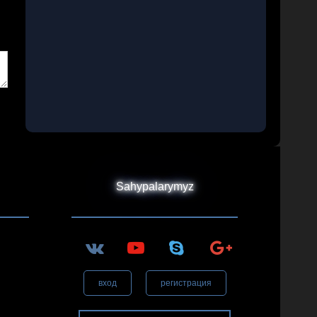
Sahypalarymyz
вход
регистрация