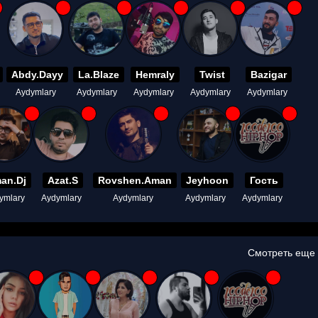
Abdy.Dayy
La.Blaze
Hemraly
Twist
Bazigar
Aydymlary
Aydymlary
Aydymlary
Aydymlary
Aydymlary
an.Dj
Azat.S
Rovshen.Aman
Jeyhoon
Гость
ymlary
Aydymlary
Aydymlary
Aydymlary
Aydymlary
Смотреть еще