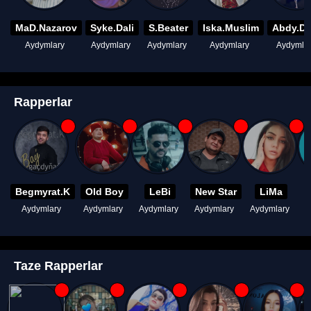
MaD.Nazarov
Syke.Dali
S.Beater
Iska.Muslim
Abdy.D
Aydymlary
Aydymlary
Aydymlary
Aydymlary
Aydymla
Rapperlar
Begmyrat.K
Old Boy
LeBi
New Star
LiMa
Aydymlary
Aydymlary
Aydymlary
Aydymlary
Aydymlary
A
Taze Rapperlar