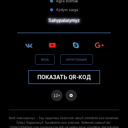
Agza Bolmak
Aýdym sarga
Sahypalarymyz
вход
регистрация
ПОКАЗАТЬ QR-КОД
12+
Biziñ maksadymyz – Ýaş rapperlary ösdürmek olaryñ zehinlerini size tanatmak,
Ýyldyz Rapperlaryñ Tazeliklerini size ýetirmek. Bellemeli zatlaryñ biri -
100de100hiphop.com saýdymyzda ähli zat talaba laýyk ýöredilýär ähli hukuklar