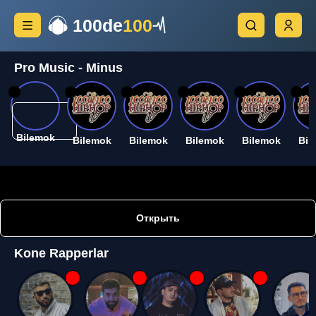
100de
100
Pro Music - Minus
26
26
26
26
26
26
Bilemok
Bilemok
Bilemok
Bilemok
Bilemok
Bil
Открыть
Kone Rapperlar