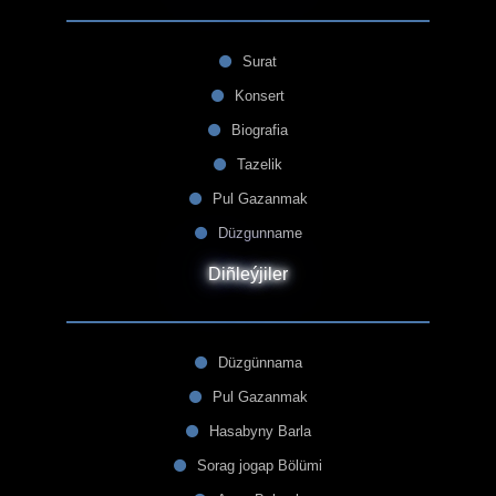
Surat
Konsert
Biografia
Tazelik
Pul Gazanmak
Düzgunname
Diñleýjiler
Düzgünnama
Pul Gazanmak
Hasabyny Barla
Sorag jogap Bölümi