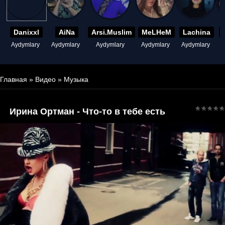
Danixxl
AiNa
Arsi.Muslim
MeLHeM
Lachina
Aydymlary
Aydymlary
Aydymlary
Aydymlary
Aydymlary
A
Главная
»
Видео
»
Музыка
Ирина Ортман - Что-то в тебе есть