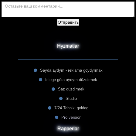
Отправить
Hyzmatlar
Sayda aydym - reklama goydyrmak
Islege göra aýdym düzdirmek
Saz düzdirmek
Studio
7/24 Tehniki goldag
Pro version
Rapperlar