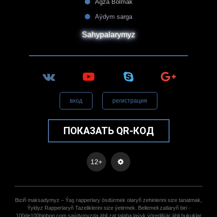
Agza Bolmak
Aýdym sarga
Sahypalarymyz
вход
регистрация
ПОКАЗАТЬ QR-КОД
12+
Biziñ maksadymyz – Ýaş rapperlary ösdürmek olaryñ zehinlerini size tanatmak,
Ýyldyz Rapperlaryñ Tazeliklerini size ýetirmek. Bellemeli zatlaryñ biri -
100de100hiphop.com saýdymyzda ähli zat talaba laýyk ýöredilýär ähli hukuklar