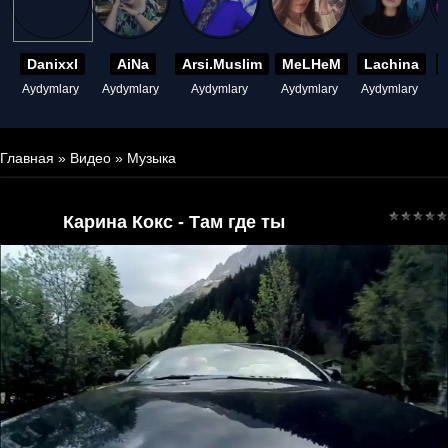
Danixxl
AiNa
Arsi.Muslim
MeLHeM
Lachina
Aydymlary
Aydymlary
Aydymlary
Aydymlary
Aydymlary
A
Главная
»
Видео
»
Музыка
Карина Кокс - Там где ты