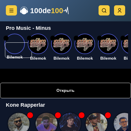
100de
100
Pro Music - Minus
26
26
26
26
26
26
Bilemok
Bilemok
Bilemok
Bilemok
Bilemok
Bil
Открыть
Kone Rapperlar