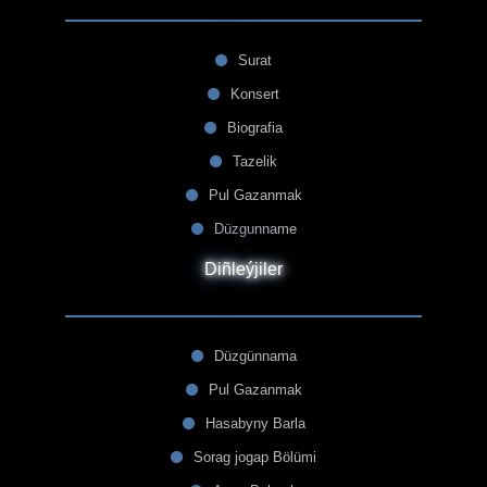
Surat
Konsert
Biografia
Tazelik
Pul Gazanmak
Düzgunname
Diñleýjiler
Düzgünnama
Pul Gazanmak
Hasabyny Barla
Sorag jogap Bölümi