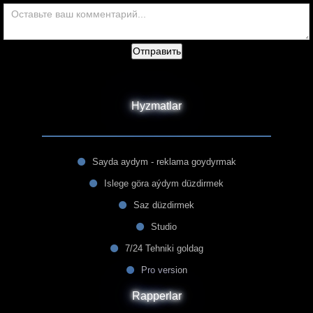
Отправить
Hyzmatlar
Sayda aydym - reklama goydyrmak
Islege göra aýdym düzdirmek
Saz düzdirmek
Studio
7/24 Tehniki goldag
Pro version
Rapperlar