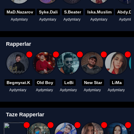
MaD.Nazarov
Syke.Dali
S.Beater
Iska.Muslim
Abdy.D
Aydymlary
Aydymlary
Aydymlary
Aydymlary
Aydymla
Rapperlar
Begmyrat.K
Old Boy
LeBi
New Star
LiMa
Aydymlary
Aydymlary
Aydymlary
Aydymlary
Aydymlary
A
Taze Rapperlar