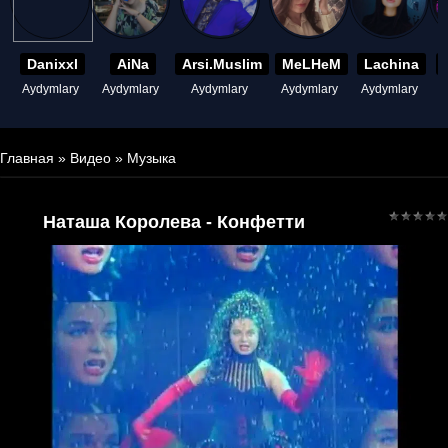
Danixxl
AiNa
Arsi.Muslim
MeLHeM
Lachina
Aydymlary
Aydymlary
Aydymlary
Aydymlary
Aydymlary
A
Главная
»
Видео
»
Музыка
Наташа Королева - Конфетти