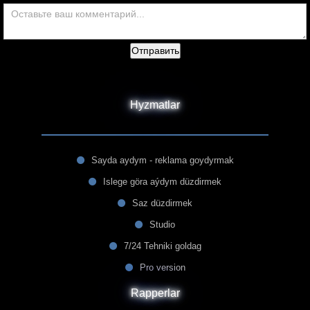
Отправить
Hyzmatlar
Sayda aydym - reklama goydyrmak
Islege göra aýdym düzdirmek
Saz düzdirmek
Studio
7/24 Tehniki goldag
Pro version
Rapperlar