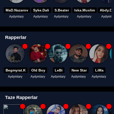
MaD.Nazarov
Syke.Dali
S.Beater
Iska.Muslim
Abdy.D
Aydymlary
Aydymlary
Aydymlary
Aydymlary
Aydymla
Rapperlar
Begmyrat.K
Old Boy
LeBi
New Star
LiMa
Aydymlary
Aydymlary
Aydymlary
Aydymlary
Aydymlary
A
Taze Rapperlar