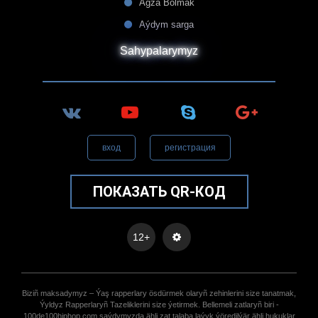
Agza Bolmak
Aýdym sarga
Sahypalarymyz
вход
регистрация
ПОКАЗАТЬ QR-КОД
12+
Biziñ maksadymyz – Ýaş rapperlary ösdürmek olaryñ zehinlerini size tanatmak,
Ýyldyz Rapperlaryñ Tazeliklerini size ýetirmek. Bellemeli zatlaryñ biri -
100de100hiphop.com saýdymyzda ähli zat talaba laýyk ýöredilýär ähli hukuklar