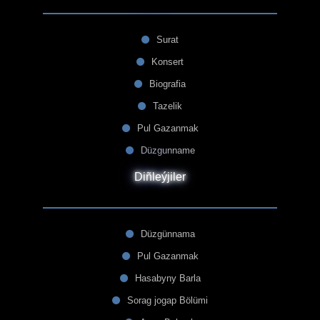
Surat
Konsert
Biografia
Tazelik
Pul Gazanmak
Düzgunname
Diñleýjiler
Düzgünnama
Pul Gazanmak
Hasabyny Barla
Sorag jogap Bölümi