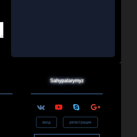
Sahypalarymyz
вход
регистрация