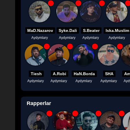
MaD.Nazarov
Syke.Dali
S.Beater
Iska.Muslim
Aydymlary
Aydymlary
Aydymlary
Aydymlary
Tiesh
A.Robi
HaN.Borda
SHA
Am
Aydymlary
Aydymlary
Aydymlary
Aydymlary
Ayd
Rapperlar