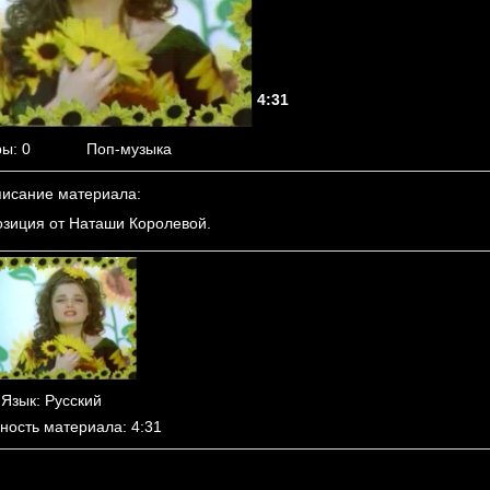
4:31
ры
: 0
Поп-музыка
исание материала
:
зиция от Наташи Королевой.
Язык
: Русский
ность материала
: 4:31