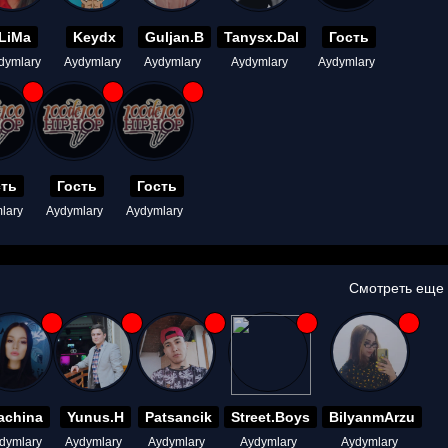
LiMa
Keydx
Guljan.B
Tanysx.Dal
Гость
dymlary
Aydymlary
Aydymlary
Aydymlary
Aydymlary
сть
Гость
Гость
lary
Aydymlary
Aydymlary
Смотреть еще
achina
Yunus.H
Patsancik
Street.Boys
BilyanmArzu
dymlary
Aydymlary
Aydymlary
Aydymlary
Aydymlary