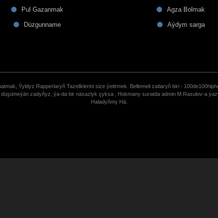
Pul Gazanmak
Agza Bolmak
Düzgunname
Aýdym sarga
tmak, Ýyldyz Rapperlaryñ Tazeliklerini size ýetirmek. Bellemeli zatlaryñ biri - 100de100hiph
de düşümeýän zadyñyz, ýa-da bir näsazlyk çyksa , Hokmany suratda admin M.Rasulov-a ýa
Haladyñmy Hä.
uCoz