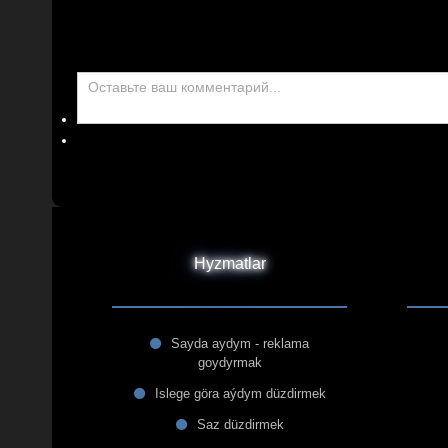
Hyzmatlar
Sayda aydym - reklama
goydyrmak
Islege göra aýdym düzdirmek
Saz düzdirmek