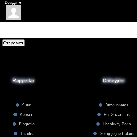
Войдите:
Отправить
Rapperlar
Diñleýjiler
Surat
Düzgünnama
Konsert
Pul Gazanmak
Biografia
Hasabyny Barla
Tazelik
Sorag jogap Bölümi