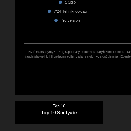
Studio
7/24 Tehniki goldag
Pro version
Biziñ maksadymyz – Ýaş rapperlary ösdürmek olaryñ zehinlerini size tana
ýagdaýda we hiç hili gadagan edilen zatlar saýdymyza goýulmaýar. Eger
Top 10
Top 10 Sentyabr