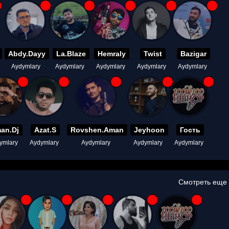
Abdy.Dayy
La.Blaze
Hemraly
Twist
Bazigar
Aydymlary
Aydymlary
Aydymlary
Aydymlary
Aydymlary
an.Dj
Azat.S
Rovshen.Aman
Jeyhoon
Гость
ymlary
Aydymlary
Aydymlary
Aydymlary
Aydymlary
Смотреть еще