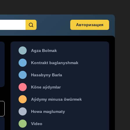
Авторизация
Agza Bolmak
Kontrakt baglanyshmak
Hasabyny Barla
Köne aýdymlar
Aýdymy minusa öwürmek
Howa maglumaty
Video