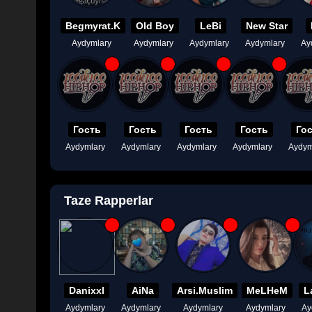
Begmyrat.K
Old Boy
LeBi
New Star
Aydymlary
Aydymlary
Aydymlary
Aydymlary
Ay
Гость
Гость
Гость
Гость
Го
Aydymlary
Aydymlary
Aydymlary
Aydymlary
Aydym
Taze Rapperlar
Danixxl
AiNa
Arsi.Muslim
MeLHeM
L
Aydymlary
Aydymlary
Aydymlary
Aydymlary
Ay