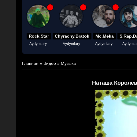
Rock.Star
Chyrachy.Bratok
Mc.Meka
S.Rap.D
Aydymlary
Aydymlary
Aydymlary
Aydymla
Главная
»
Видео
»
Музыка
Наташа Королев