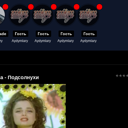
ade
Гость
Гость
Гость
Гость
ry
Aydymlary
Aydymlary
Aydymlary
Aydymlary
а - Подсолнухи