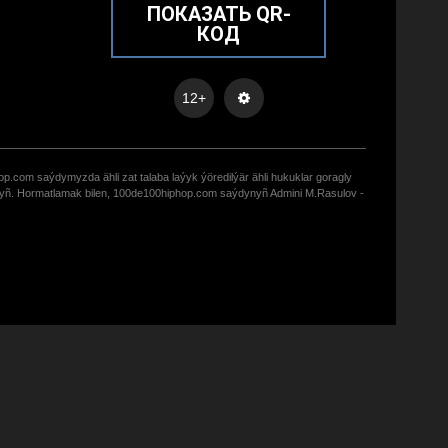
ПОКАЗАТЬ QR-
КОД
12+
op.com saýdymyzda ähli zat talaba laýyk ýöredilýär ähli hukuklar goragly
zyñ. Hormatlamak bilen, 100de100hiphop.com saýdynyñ Admini M.Rasulov -