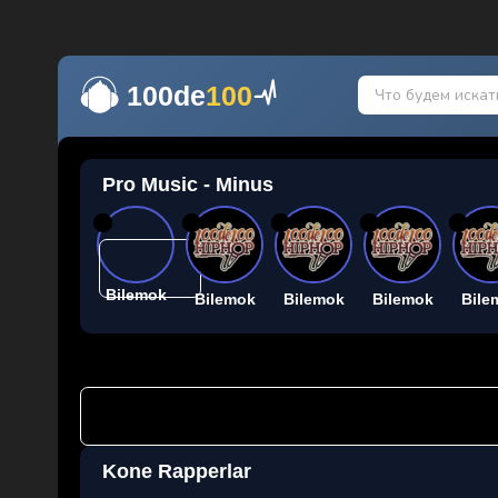
100de
100
Pro Music - Minus
26
26
26
26
26
Bilemok
Bilemok
Bilemok
Bilemok
Bile
Kone Rapperlar