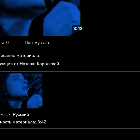
3:42
ры
: 0
Поп-музыка
исание материала
:
зиция от Наташи Королевой.
Язык
: Русский
ность материала
: 3:42