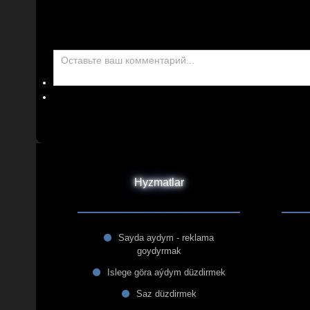
Hyzmatlar
Sayda aydym - reklama
goydyrmak
Islege göra aýdym düzdirmek
Saz düzdirmek