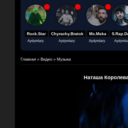
Rock.Star
Chyrachy.Bratok
Mc.Meka
S.Rap.D
Aydymlary
Aydymlary
Aydymlary
Aydymla
Главная
»
Видео
»
Музыка
Наташа Королева