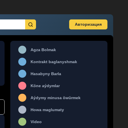
Авторизация
Agza Bolmak
Kontrakt baglanyshmak
Hasabyny Barla
Köne aýdymlar
Aýdymy minusa öwürmek
Howa maglumaty
Video