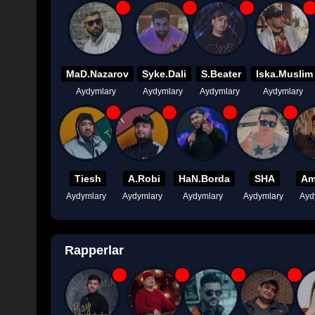
MaD.Nazarov
Syke.Dali
S.Beater
Iska.Muslim
Aydymlary
Aydymlary
Aydymlary
Aydymlary
Tiesh
A.Robi
HaN.Borda
SHA
Am
Aydymlary
Aydymlary
Aydymlary
Aydymlary
Ayd
Rapperlar