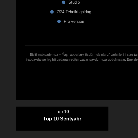
Studio
7/24 Tehniki goldag
Pro version
Biziñ maksadymyz – Ýaş rapperlary ösdürmek olaryñ zehinlerini size tana
ýagdaýda we hiç hili gadagan edilen zatlar saýdymyza goýulmaýar. Eger
Top 10
Top 10 Sentyabr