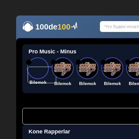
100de
100
Pro Music - Minus
26
26
26
26
26
Bilemok
Bilemok
Bilemok
Bilemok
Bile
Kone Rapperlar