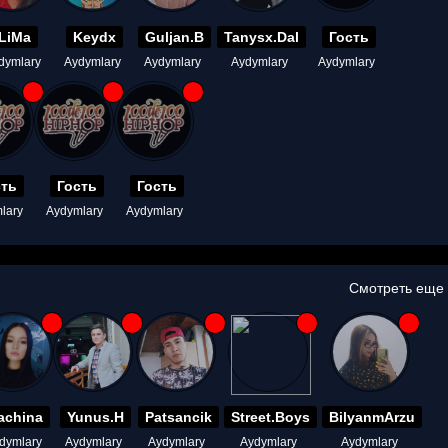
LiMa
Keydx
Guljan.B
Tanysx.Dal
Гость
dymlary
Aydymlary
Aydymlary
Aydymlary
Aydymlary
сть
Гость
Гость
lary
Aydymlary
Aydymlary
Смотреть еще
achina
Yunus.H
Patsancik
Street.Boys
BilyanmArzu
dymlary
Aydymlary
Aydymlary
Aydymlary
Aydymlary