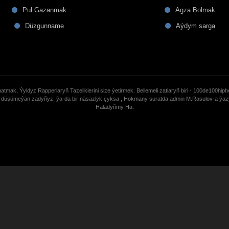
Pul Gazanmak
Agza Bolmak
Düzgunname
Aýdym sarga
tmak, Ýyldyz Rapperlaryñ Tazeliklerini size ýetirmek. Bellemeli zatlaryñ biri - 100de100hiph
de düşümeýän zadyñyz, ýa-da bir näsazlyk çyksa , Hokmany suratda admin M.Rasulov-a ýa
Haladyñmy Hä.
uCoz