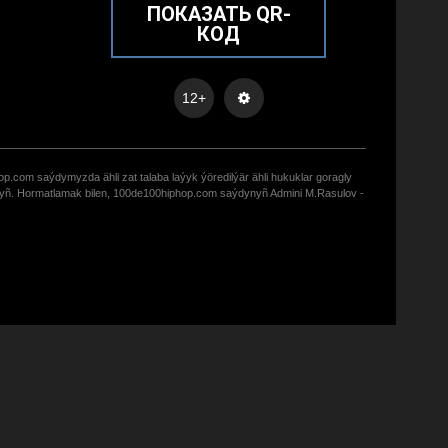
ПОКАЗАТЬ QR-
КОД
12+
op.com saýdymyzda ähli zat talaba laýyk ýöredilýär ähli hukuklar goragly
zyñ. Hormatlamak bilen, 100de100hiphop.com saýdynyñ Admini M.Rasulov -