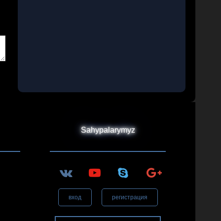
Sahypalarymyz
вход
регистрация