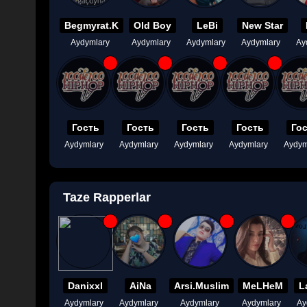
Begmyrat.K
Old Boy
LeBi
New Star
Aydymlary
Aydymlary
Aydymlary
Aydymlary
Ay
Гость
Гость
Гость
Гость
Го
Aydymlary
Aydymlary
Aydymlary
Aydymlary
Aydym
Taze Rapperlar
Danixxl
AiNa
Arsi.Muslim
MeLHeM
L
Aydymlary
Aydymlary
Aydymlary
Aydymlary
Ay