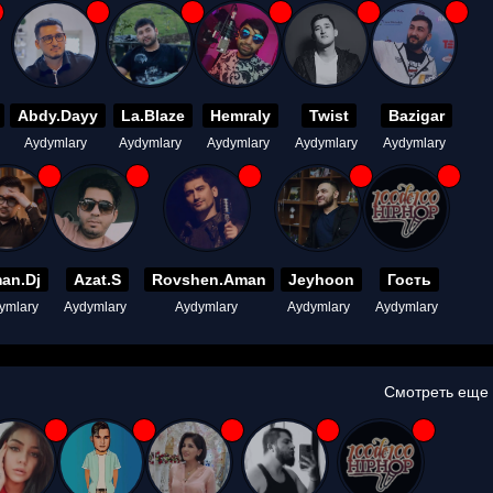
Abdy.Dayy
La.Blaze
Hemraly
Twist
Bazigar
Aydymlary
Aydymlary
Aydymlary
Aydymlary
Aydymlary
an.Dj
Azat.S
Rovshen.Aman
Jeyhoon
Гость
ymlary
Aydymlary
Aydymlary
Aydymlary
Aydymlary
Смотреть еще