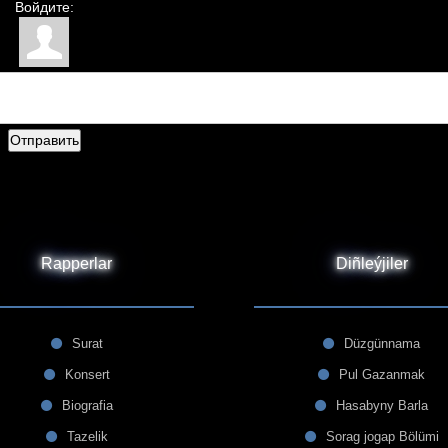
Войдите:
Отправить
Rapperlar
Diñleýjiler
Surat
Düzgünnama
Konsert
Pul Gazanmak
Biografia
Hasabyny Barla
Tazelik
Sorag jogap Bölümi