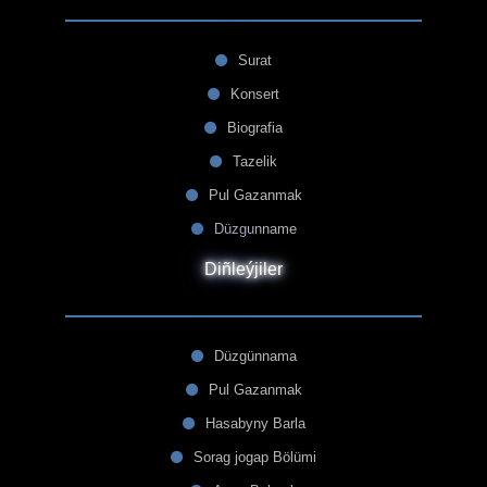
Surat
Konsert
Biografia
Tazelik
Pul Gazanmak
Düzgunname
Diñleýjiler
Düzgünnama
Pul Gazanmak
Hasabyny Barla
Sorag jogap Bölümi