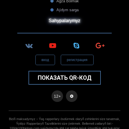
Agza Bolmak
Aýdym sarga
Sahypalarymyz
вход
регистрация
ПОКАЗАТЬ QR-КОД
12+
Biziñ maksadymyz – Ýaş rapperlary ösdürmek olaryñ zehinlerini size tanatmak,
Ýyldyz Rapperlaryñ Tazeliklerini size ýetirmek. Bellemeli zatlaryñ biri -
100de100hiphop.com saýdymyzda ähli zat talaba laýyk ýöredilýär ähli hukuklar