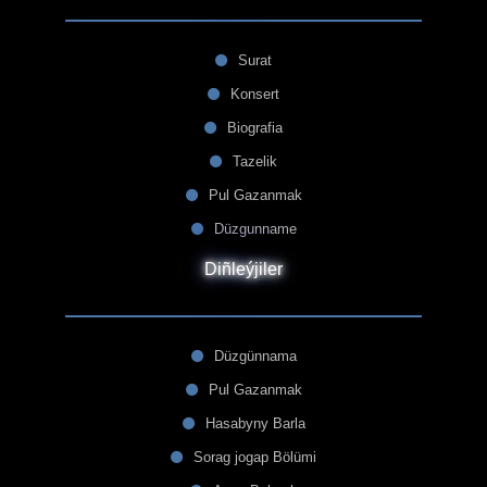
Surat
Konsert
Biografia
Tazelik
Pul Gazanmak
Düzgunname
Diñleýjiler
Düzgünnama
Pul Gazanmak
Hasabyny Barla
Sorag jogap Bölümi