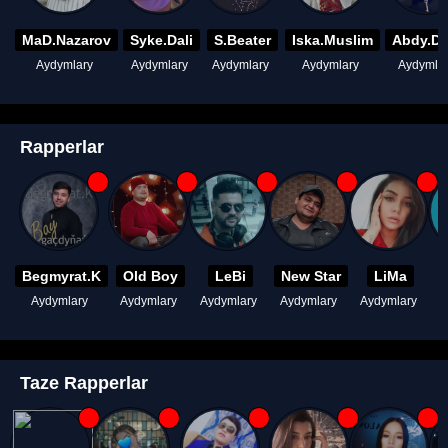
MaD.Nazarov
Syke.Dali
S.Beater
Iska.Muslim
Abdy.D
Aydymlary
Aydymlary
Aydymlary
Aydymlary
Aydymla
Rapperlar
Begmyrat.K
Old Boy
LeBi
New Star
LiMa
Aydymlary
Aydymlary
Aydymlary
Aydymlary
Aydymlary
A
Taze Rapperlar