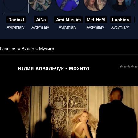
Danixxl
AiNa
Arsi.Muslim
MeLHeM
Lachina
Aydymlary
Aydymlary
Aydymlary
Aydymlary
Aydymlary
A
Главная
»
Видео
»
Музыка
Юлия Ковальчук - Мохито