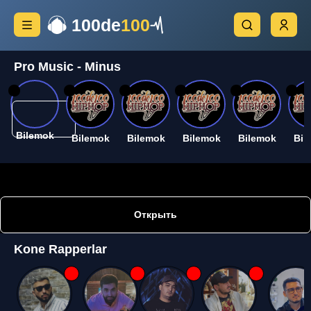
100de
100
Pro Music - Minus
26
26
26
26
26
26
Bilemok
Bilemok
Bilemok
Bilemok
Bilemok
Bil
Открыть
Kone Rapperlar