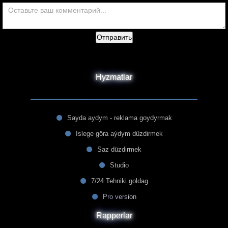
Отправить
Hyzmatlar
Sayda aydym - reklama goydyrmak
Islege göra aýdym düzdirmek
Saz düzdirmek
Studio
7/24 Tehniki goldag
Pro version
Rapperlar