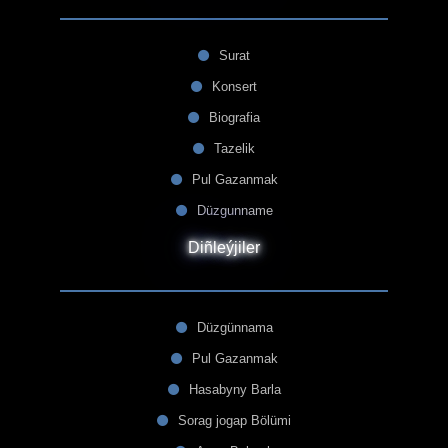
Surat
Konsert
Biografia
Tazelik
Pul Gazanmak
Düzgunname
Diñleýjiler
Düzgünnama
Pul Gazanmak
Hasabyny Barla
Sorag jogap Bölümi