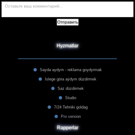
Отправить
Hyzmatlar
Sayda aydym - reklama goydyrmak
Islege göra aýdym düzdirmek
Saz düzdirmek
Studio
7/24 Tehniki goldag
Pro version
Rapperlar