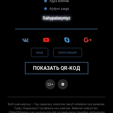
Agza Bolmak
Aýdym sarga
Sahypalarymyz
вход
регистрация
ПОКАЗАТЬ QR-КОД
12+
Biziñ maksadymyz – Ýaş rapperlary ösdürmek olaryñ zehinlerini size tanatmak,
Ýyldyz Rapperlaryñ Tazeliklerini size ýetirmek. Bellemeli zatlaryñ biri -
100de100hiphop.com saýdymyzda ähli zat talaba laýyk ýöredilýär ähli hukuklar