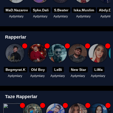
MaD.Nazarov
Syke.Dali
S.Beater
Iska.Muslim
Abdy.D
Aydymlary
Aydymlary
Aydymlary
Aydymlary
Aydymla
Rapperlar
Begmyrat.K
Old Boy
LeBi
New Star
LiMa
Aydymlary
Aydymlary
Aydymlary
Aydymlary
Aydymlary
A
Taze Rapperlar