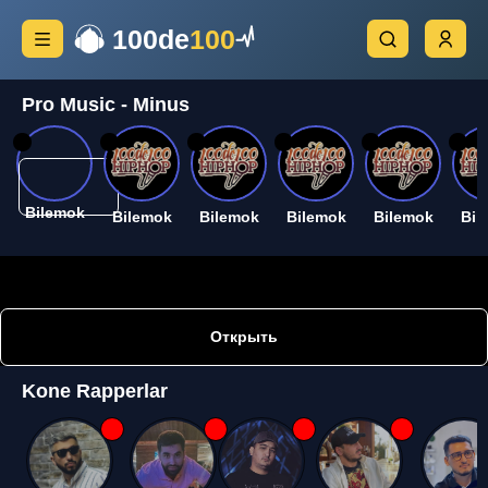
100de
100
Pro Music - Minus
26
26
26
26
26
26
Bilemok
Bilemok
Bilemok
Bilemok
Bilemok
Bil
Открыть
Kone Rapperlar