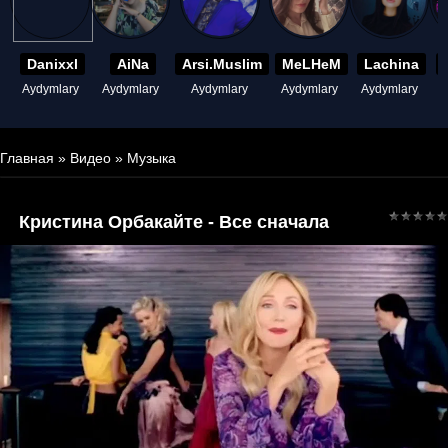
Danixxl
AiNa
Arsi.Muslim
MeLHeM
Lachina
Aydymlary
Aydymlary
Aydymlary
Aydymlary
Aydymlary
A
Главная
»
Видео
»
Музыка
Кристина Орбакайте - Все сначала