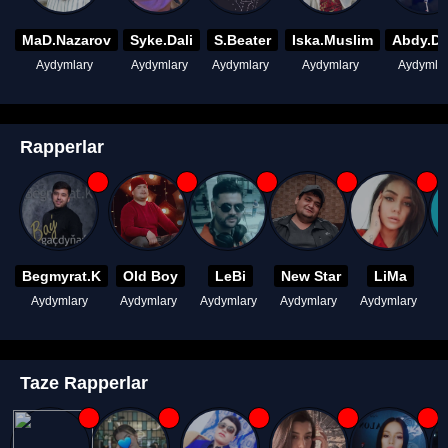
MaD.Nazarov
Syke.Dali
S.Beater
Iska.Muslim
Abdy.D
Aydymlary
Aydymlary
Aydymlary
Aydymlary
Aydymla
Rapperlar
Begmyrat.K
Old Boy
LeBi
New Star
LiMa
Aydymlary
Aydymlary
Aydymlary
Aydymlary
Aydymlary
A
Taze Rapperlar