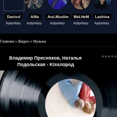
Danixxl
AiNa
Arsi.Muslim
MeLHeM
Lachina
Aydymlary
Aydymlary
Aydymlary
Aydymlary
Aydymlary
A
Главная
»
Видео
»
Музыка
Владимир Пресняков, Наталья
Подольская - Kissлород