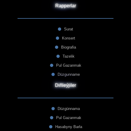
Rapperlar
Surat
Konsert
Biografia
Tazelik
Pul Gazanmak
Düzgunname
Diñleýjiler
Düzgünnama
Pul Gazanmak
Hasabyny Barla