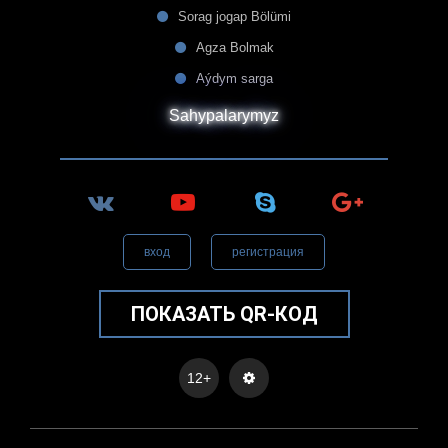
Sorag jogap Bölümi
Agza Bolmak
Aýdym sarga
Sahypalarymyz
вход
регистрация
ПОКАЗАТЬ QR-КОД
12+