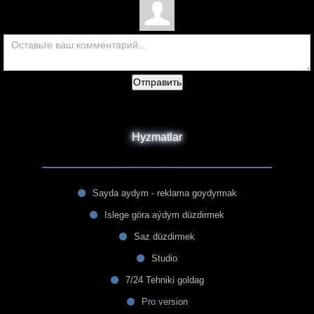
Отправить
Hyzmatlar
Sayda aydym - reklama goydyrmak
Islege göra aýdym düzdirmek
Saz düzdirmek
Studio
7/24 Tehniki goldag
Pro version