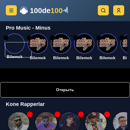
100de
100
Pro Music - Minus
26
26
26
26
26
26
Bilemok
Bilemok
Bilemok
Bilemok
Bilemok
Bil
Открыть
Kone Rapperlar