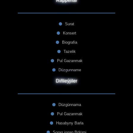
Rapperlar
Surat
Konsert
Biografia
Tazelik
Pul Gazanmak
Düzgunname
Diñleýjiler
Düzgünnama
Pul Gazanmak
Hasabyny Barla
Sorag jogap Bölümi