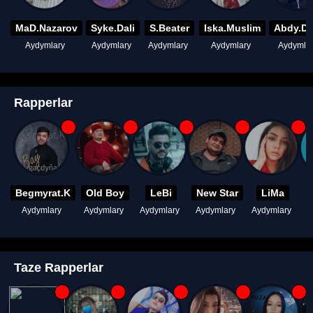
MaD.Nazarov
Syke.Dali
S.Beater
Iska.Muslim
Abdy.D
Aydymlary
Aydymlary
Aydymlary
Aydymlary
Aydymla
Rapperlar
Begmyrat.K
Old Boy
LeBi
New Star
LiMa
Aydymlary
Aydymlary
Aydymlary
Aydymlary
Aydymlary
A
Taze Rapperlar