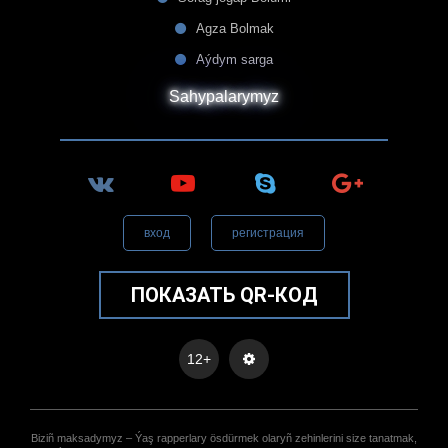
Agza Bolmak
Aýdym sarga
Sahypalarymyz
вход
регистрация
ПОКАЗАТЬ QR-КОД
12+
Biziñ maksadymyz – Ýaş rapperlary ösdürmek olaryñ zehinlerini size tanatmak,