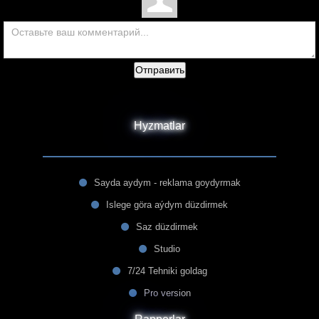
Отправить
Hyzmatlar
Sayda aydym - reklama goydyrmak
Islege göra aýdym düzdirmek
Saz düzdirmek
Studio
7/24 Tehniki goldag
Pro version