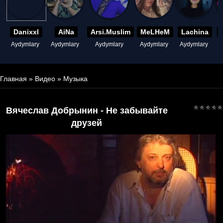
Danixxl
AiNa
Arsi.Muslim
MeLHeM
Lachina
Aydymlary
Aydymlary
Aydymlary
Aydymlary
Aydymlary
A
Главная
»
Видео
»
Музыка
Вячеслав Добрынин - Не забывайте
друзей