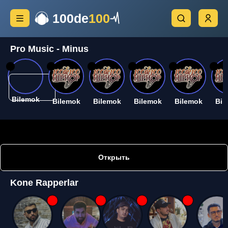
100de
100
Pro Music - Minus
26
26
26
26
26
26
Bilemok
Bilemok
Bilemok
Bilemok
Bilemok
Bil
Открыть
Kone Rapperlar