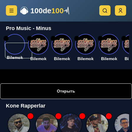
100de
100
Pro Music - Minus
26
26
26
26
26
26
Bilemok
Bilemok
Bilemok
Bilemok
Bilemok
Bil
Открыть
Kone Rapperlar