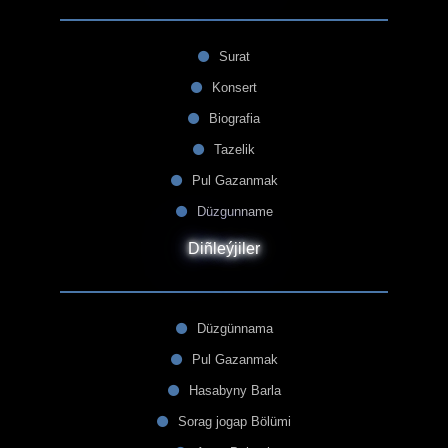
Surat
Konsert
Biografia
Tazelik
Pul Gazanmak
Düzgunname
Diñleýjiler
Düzgünnama
Pul Gazanmak
Hasabyny Barla
Sorag jogap Bölümi