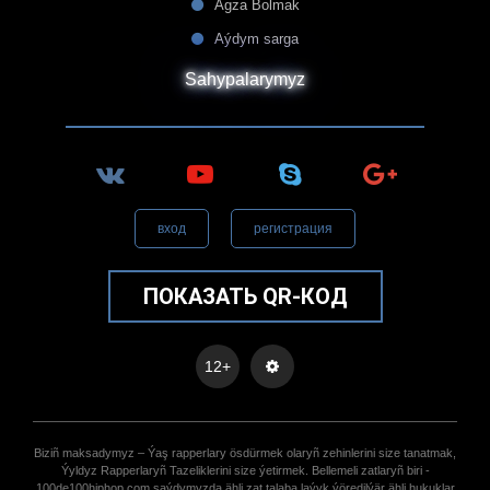
Agza Bolmak
Aýdym sarga
Sahypalarymyz
вход
регистрация
ПОКАЗАТЬ QR-КОД
12+
Biziñ maksadymyz – Ýaş rapperlary ösdürmek olaryñ zehinlerini size tanatmak,
Ýyldyz Rapperlaryñ Tazeliklerini size ýetirmek. Bellemeli zatlaryñ biri -
100de100hiphop.com saýdymyzda ähli zat talaba laýyk ýöredilýär ähli hukuklar