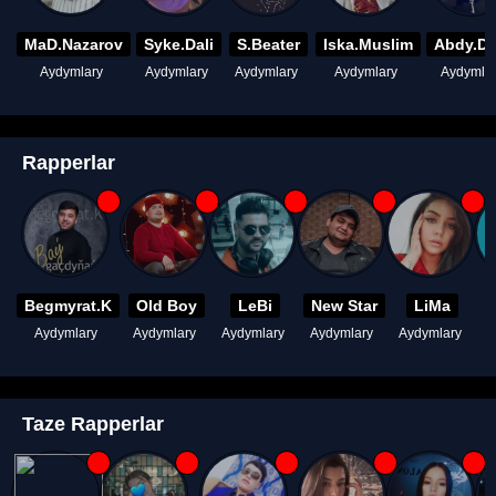
MaD.Nazarov
Syke.Dali
S.Beater
Iska.Muslim
Abdy.D
Aydymlary
Aydymlary
Aydymlary
Aydymlary
Aydymla
Rapperlar
Begmyrat.K
Old Boy
LeBi
New Star
LiMa
Aydymlary
Aydymlary
Aydymlary
Aydymlary
Aydymlary
A
Taze Rapperlar