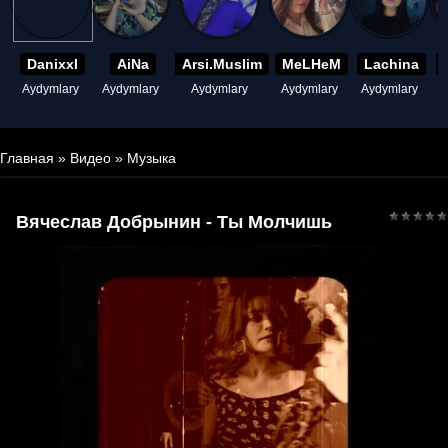
Danixxl
AiNa
Arsi.Muslim
MeLHeM
Lachina
Aydymlary
Aydymlary
Aydymlary
Aydymlary
Aydymlary
A
Главная
»
Видео
»
Музыка
Вячеслав Добрынин - Ты Молчишь