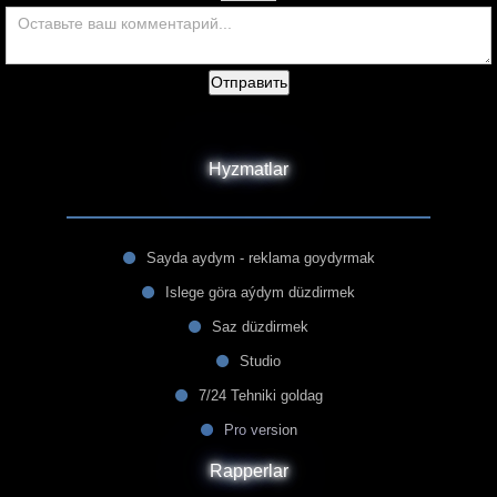
Отправить
Hyzmatlar
Sayda aydym - reklama goydyrmak
Islege göra aýdym düzdirmek
Saz düzdirmek
Studio
7/24 Tehniki goldag
Pro version
Rapperlar