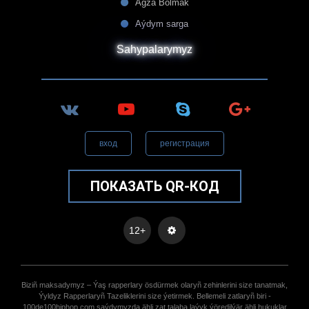
Agza Bolmak
Aýdym sarga
Sahypalarymyz
вход
регистрация
ПОКАЗАТЬ QR-КОД
12+
Biziñ maksadymyz – Ýaş rapperlary ösdürmek olaryñ zehinlerini size tanatmak,
Ýyldyz Rapperlaryñ Tazeliklerini size ýetirmek. Bellemeli zatlaryñ biri -
100de100hiphop.com saýdymyzda ähli zat talaba laýyk ýöredilýär ähli hukuklar