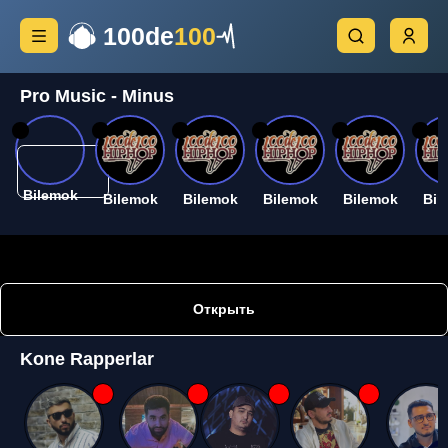
100de
100
Pro Music - Minus
26
26
26
26
26
26
Bilemok
Bilemok
Bilemok
Bilemok
Bilemok
Bil
Открыть
Kone Rapperlar