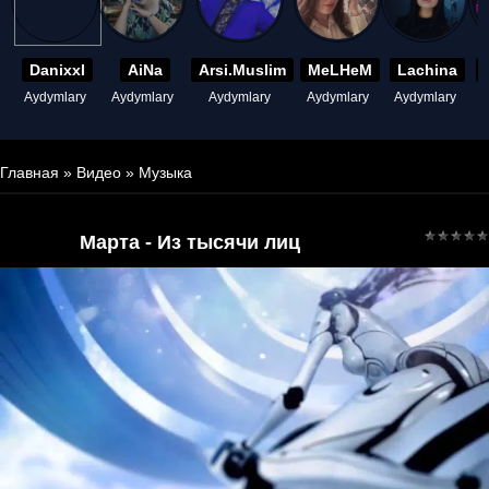
Danixxl
AiNa
Arsi.Muslim
MeLHeM
Lachina
Aydymlary
Aydymlary
Aydymlary
Aydymlary
Aydymlary
A
Главная
»
Видео
»
Музыка
Марта - Из тысячи лиц