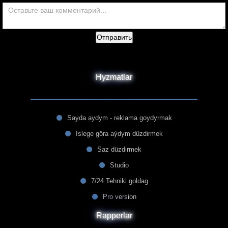
Отправить
Hyzmatlar
Sayda aydym - reklama goydyrmak
Islege göra aýdym düzdirmek
Saz düzdirmek
Studio
7/24 Tehniki goldag
Pro version
Rapperlar