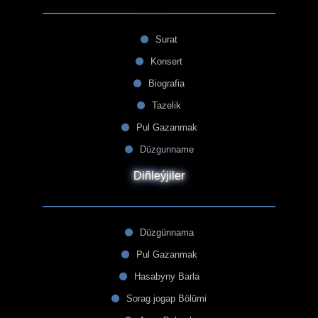
Surat
Konsert
Biografia
Tazelik
Pul Gazanmak
Düzgunname
Diñleýjiler
Düzgünnama
Pul Gazanmak
Hasabyny Barla
Sorag jogap Bölümi