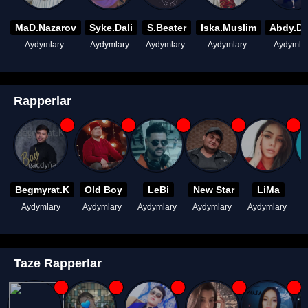
MaD.Nazarov
Syke.Dali
S.Beater
Iska.Muslim
Abdy.D
Aydymlary
Aydymlary
Aydymlary
Aydymlary
Aydymla
Rapperlar
Begmyrat.K
Old Boy
LeBi
New Star
LiMa
Aydymlary
Aydymlary
Aydymlary
Aydymlary
Aydymlary
A
Taze Rapperlar