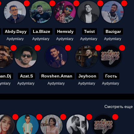
Abdy.Dayy
La.Blaze
Hemraly
Twist
Bazigar
Aydymlary
Aydymlary
Aydymlary
Aydymlary
Aydymlary
an.Dj
Azat.S
Rovshen.Aman
Jeyhoon
Гость
ymlary
Aydymlary
Aydymlary
Aydymlary
Aydymlary
Смотреть еще