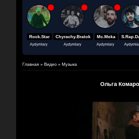
Rock.Star
Chyrachy.Bratok
Mc.Meka
S.Rap.D
Aydymlary
Aydymlary
Aydymlary
Aydymla
Главная
»
Видео
»
Музыка
Ольга Комаро