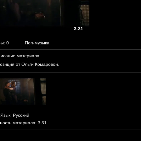
3:31
ры
: 0
Поп-музыка
исание материала
:
озиция от Ольги Комаровой.
Язык
: Русский
ность материала
: 3:31