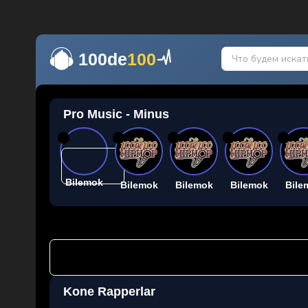
100de
100
Pro Music - Minus
26
26
26
26
26
Bilemok
Bilemok
Bilemok
Bilemok
Bile
Kone Rapperlar