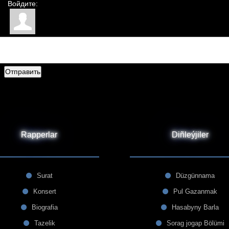
Войдите:
Отправить
Rapperlar
Diñleýjiler
Surat
Düzgünnama
Konsert
Pul Gazanmak
Biografia
Hasabyny Barla
Tazelik
Sorag jogap Bölümi