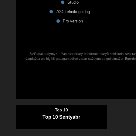
Studio
7/24 Tehniki goldag
Pro version
Biziñ maksadymyz – Ýaş rapperlary ösdürmek olaryñ zehinlerini size tana
ýagdaýda we hiç hili gadagan edilen zatlar saýdymyza goýulmaýar. Eger
Top 10
Top 10 Sentyabr