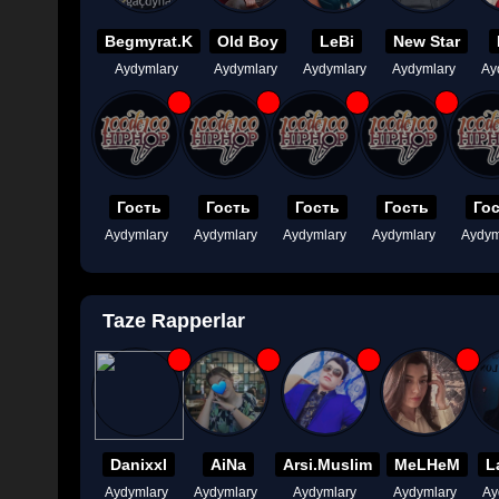
Begmyrat.K
Old Boy
LeBi
New Star
Aydymlary
Aydymlary
Aydymlary
Aydymlary
Ay
Гость
Гость
Гость
Гость
Го
Aydymlary
Aydymlary
Aydymlary
Aydymlary
Aydym
Taze Rapperlar
Danixxl
AiNa
Arsi.Muslim
MeLHeM
L
Aydymlary
Aydymlary
Aydymlary
Aydymlary
Ay