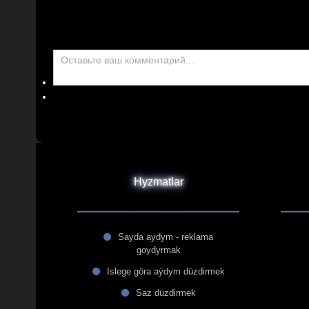
Hyzmatlar
Sayda aydym - reklama
goydyrmak
Islege göra aýdym düzdirmek
Saz düzdirmek