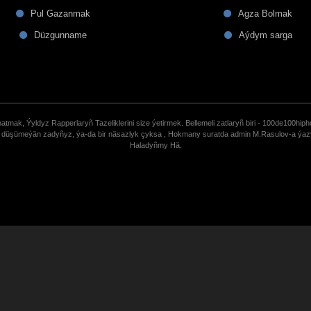
Pul Gazanmak
Agza Bolmak
Düzgunname
Aýdym sarga
tmak, Ýyldyz Rapperlaryñ Tazeliklerini size ýetirmek. Bellemeli zatlaryñ biri - 100de100hiph
de düşümeýän zadyñyz, ýa-da bir näsazlyk çyksa , Hokmany suratda admin M.Rasulov-a ýa
Haladyñmy Hä.
uCoz