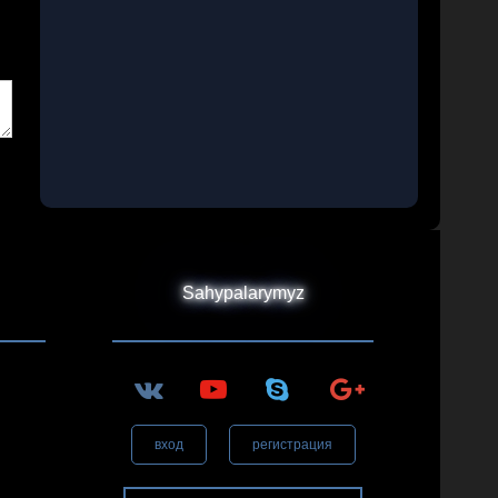
Sahypalarymyz
вход
регистрация