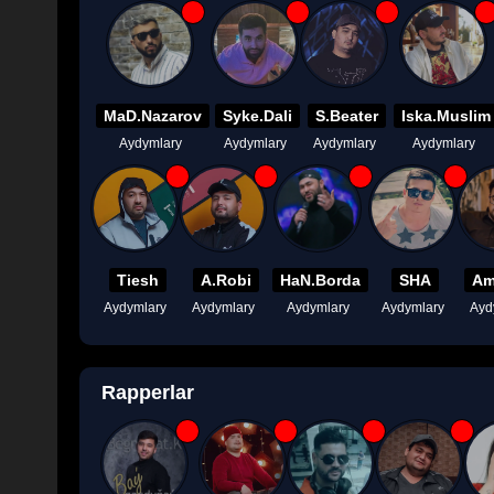
MaD.Nazarov
Syke.Dali
S.Beater
Iska.Muslim
Aydymlary
Aydymlary
Aydymlary
Aydymlary
Tiesh
A.Robi
HaN.Borda
SHA
Am
Aydymlary
Aydymlary
Aydymlary
Aydymlary
Ayd
Rapperlar