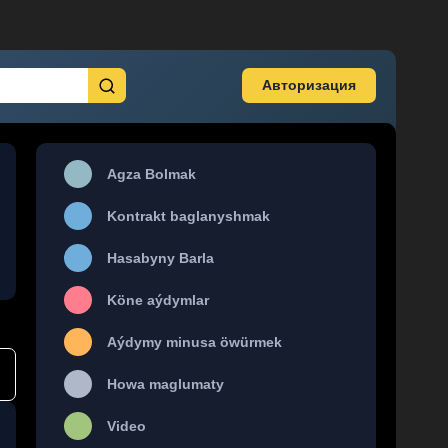
Авторизация
Agza Bolmak
Kontrakt baglanyshmak
Hasabyny Barla
Köne aýdymlar
Aýdymy minusa öwürmek
Howa maglumaty
Video