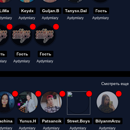
LiMa
Keydx
Guljan.B
Tanysx.Dal
Гость
dymlary
Aydymlary
Aydymlary
Aydymlary
Aydymlary
сть
Гость
Гость
lary
Aydymlary
Aydymlary
Смотреть еще
achina
Yunus.H
Patsancik
Street.Boys
BilyanmArzu
dymlary
Aydymlary
Aydymlary
Aydymlary
Aydymlary