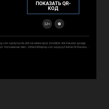
ПОКАЗАТЬ QR-
КОД
12+
op.com saýdymyzda ähli zat talaba laýyk ýöredilýär ähli hukuklar goragly
zyñ. Hormatlamak bilen, 100de100hiphop.com saýdynyñ Admini M.Rasulov -