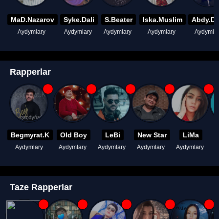
MaD.Nazarov
Syke.Dali
S.Beater
Iska.Muslim
Abdy.D
Aydymlary
Aydymlary
Aydymlary
Aydymlary
Aydymla
Rapperlar
Begmyrat.K
Old Boy
LeBi
New Star
LiMa
Aydymlary
Aydymlary
Aydymlary
Aydymlary
Aydymlary
A
Taze Rapperlar