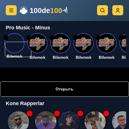
100de
100
Pro Music - Minus
26
26
26
26
26
26
Bilemok
Bilemok
Bilemok
Bilemok
Bilemok
Bil
Открыть
Kone Rapperlar