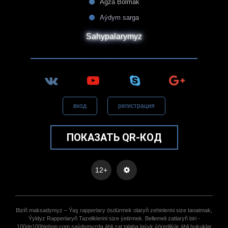
Agza Bolmak
Aýdym sarga
Sahypalarymyz
вход
регистрация
ПОКАЗАТЬ QR-КОД
12+
Biziñ maksadymyz – Ýaş rapperlary ösdürmek olaryñ zehinlerini size tanatmak,
Ýyldyz Rapperlaryñ Tazeliklerini size ýetirmek. Bellemeli zatlaryñ biri -
100de100hiphop.com saýdymyzda ähli zat talaba laýyk ýöredilýär ähli hukuklar