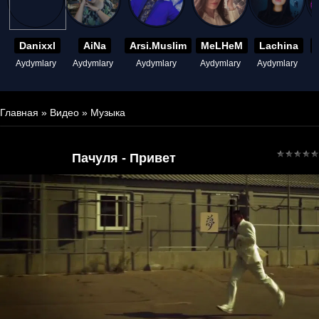
Danixxl
AiNa
Arsi.Muslim
MeLHeM
Lachina
Aydymlary
Aydymlary
Aydymlary
Aydymlary
Aydymlary
A
Главная
»
Видео
»
Музыка
Пачуля - Привет