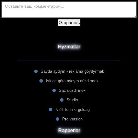
Отправить
Hyzmatlar
Sayda aydym - reklama goydyrmak
Islege göra aýdym düzdirmek
Saz düzdirmek
Studio
7/24 Tehniki goldag
Pro version
Rapperlar