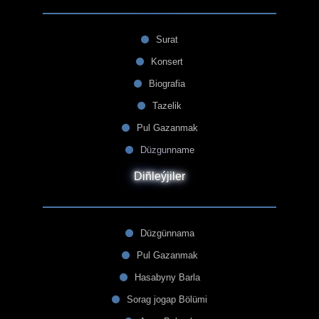
Surat
Konsert
Biografia
Tazelik
Pul Gazanmak
Düzgunname
Diñleýjiler
Düzgünnama
Pul Gazanmak
Hasabyny Barla
Sorag jogap Bölümi