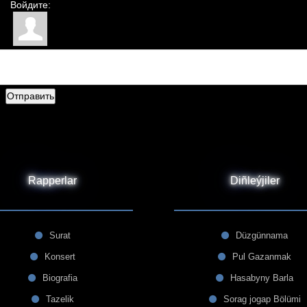
Войдите:
Отправить
Rapperlar
Diñleýjiler
Surat
Düzgünnama
Konsert
Pul Gazanmak
Biografia
Hasabyny Barla
Tazelik
Sorag jogap Bölümi