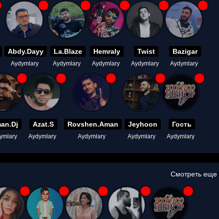
Abdy.Dayy
La.Blaze
Hemraly
Twist
Bazigar
Aydymlary
Aydymlary
Aydymlary
Aydymlary
Aydymlary
an.Dj
Azat.S
Rovshen.Aman
Jeyhoon
Гость
ymlary
Aydymlary
Aydymlary
Aydymlary
Aydymlary
Смотреть еще