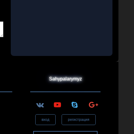
Sahypalarymyz
вход
регистрация