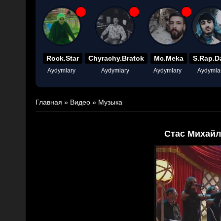
Rock.Star
Chyrachy.Bratok
Mc.Meka
S.Rap.D
Aydymlary
Aydymlary
Aydymlary
Aydymla
Главная
»
Видео
»
Музыка
Стас Михайл