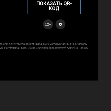
ПОКАЗАТЬ QR-
КОД
12+
op.com saýdymyzda ähli zat talaba laýyk ýöredilýär ähli hukuklar goragly
zyñ. Hormatlamak bilen, 100de100hiphop.com saýdynyñ Admini M.Rasulov -