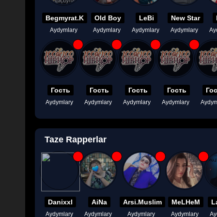
Begmyrat.K
Old Boy
LeBi
New Star
Aydymlary
Aydymlary
Aydymlary
Aydymlary
Ay
Гость
Гость
Гость
Гость
Го
Aydymlary
Aydymlary
Aydymlary
Aydymlary
Aydym
Taze Rapperlar
Danixxl
AiNa
Arsi.Muslim
MeLHeM
L
Aydymlary
Aydymlary
Aydymlary
Aydymlary
Ay