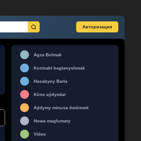
Авторизация
Agza Bolmak
Kontrakt baglanyshmak
Hasabyny Barla
Köne aýdymlar
Aýdymy minusa öwürmek
Howa maglumaty
Video