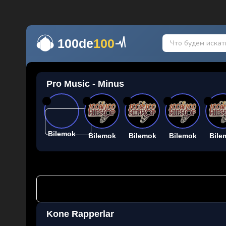
100de
100
Pro Music - Minus
26
26
26
26
26
Bilemok
Bilemok
Bilemok
Bilemok
Bile
Kone Rapperlar