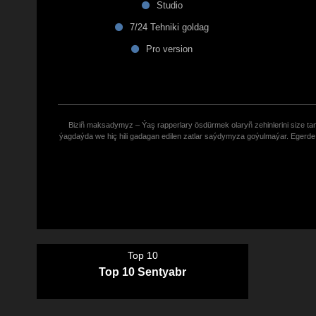
Studio
7/24 Tehniki goldag
Pro version
Biziñ maksadymyz – Ýaş rapperlary ösdürmek olaryñ zehinlerini size tana
ýagdaýda we hiç hili gadagan edilen zatlar saýdymyza goýulmaýar. Eger
Top 10
Top 10 Sentyabr