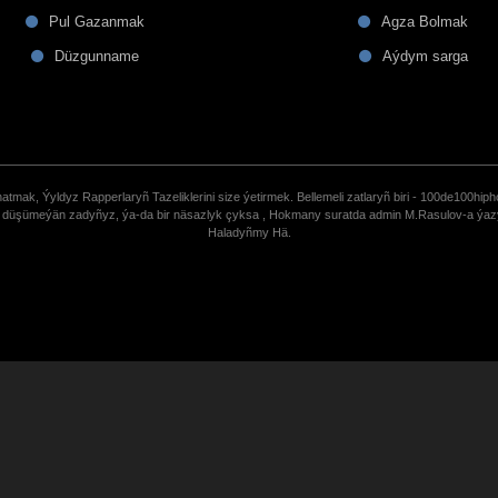
Pul Gazanmak
Agza Bolmak
Düzgunname
Aýdym sarga
tmak, Ýyldyz Rapperlaryñ Tazeliklerini size ýetirmek. Bellemeli zatlaryñ biri - 100de100hiph
de düşümeýän zadyñyz, ýa-da bir näsazlyk çyksa , Hokmany suratda admin M.Rasulov-a ýa
Haladyñmy Hä.
uCoz