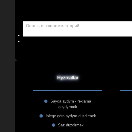
Hyzmatlar
Sayda aydym - reklama
goydyrmak
Islege göra aýdym düzdirmek
Saz düzdirmek