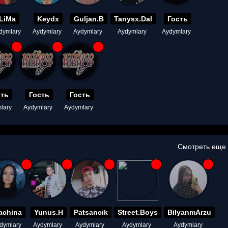
LiMa
Keydx
Guljan.B
Tanysx.Dal
Гость
dymlary
Aydymlary
Aydymlary
Aydymlary
Aydymlary
сть
Гость
Гость
lary
Aydymlary
Aydymlary
Смотреть еще
achina
Yunus.H
Patsancik
Street.Boys
BilyanmArzu
dymlary
Aydymlary
Aydymlary
Aydymlary
Aydymlary