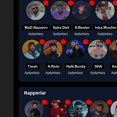
MaD.Nazarov
Syke.Dali
S.Beater
Iska.Muslim
Aydymlary
Aydymlary
Aydymlary
Aydymlary
Tiesh
A.Robi
HaN.Borda
SHA
Am
Aydymlary
Aydymlary
Aydymlary
Aydymlary
Ayd
Rapperlar