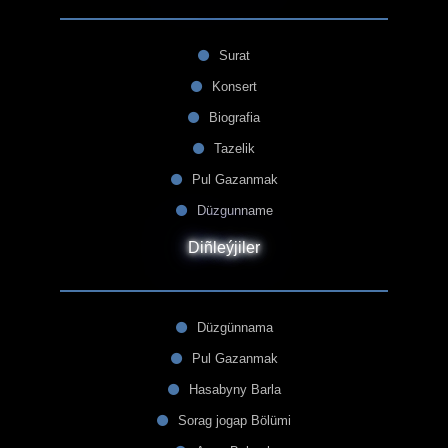
Surat
Konsert
Biografia
Tazelik
Pul Gazanmak
Düzgunname
Diñleýjiler
Düzgünnama
Pul Gazanmak
Hasabyny Barla
Sorag jogap Bölümi