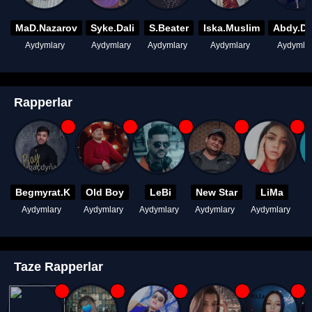
MaD.Nazarov
Syke.Dali
S.Beater
Iska.Muslim
Abdy.D
Aydymlary
Aydymlary
Aydymlary
Aydymlary
Aydymla
Rapperlar
Begmyrat.K
Old Boy
LeBi
New Star
LiMa
Aydymlary
Aydymlary
Aydymlary
Aydymlary
Aydymlary
A
Taze Rapperlar