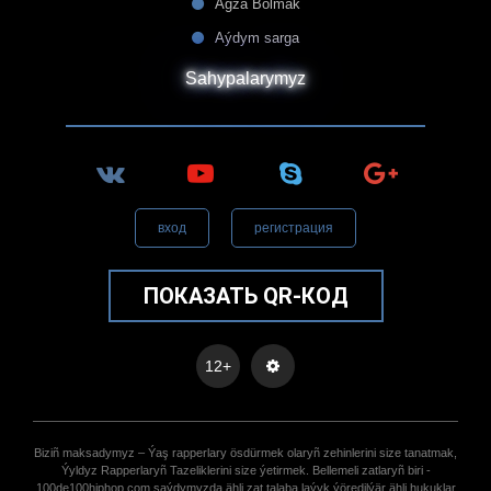
Agza Bolmak
Aýdym sarga
Sahypalarymyz
вход
регистрация
ПОКАЗАТЬ QR-КОД
12+
Biziñ maksadymyz – Ýaş rapperlary ösdürmek olaryñ zehinlerini size tanatmak,
Ýyldyz Rapperlaryñ Tazeliklerini size ýetirmek. Bellemeli zatlaryñ biri -
100de100hiphop.com saýdymyzda ähli zat talaba laýyk ýöredilýär ähli hukuklar