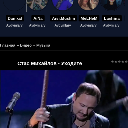
Danixxl
AiNa
Arsi.Muslim
MeLHeM
Lachina
Aydymlary
Aydymlary
Aydymlary
Aydymlary
Aydymlary
A
Главная
»
Видео
»
Музыка
Стас Михайлов - Уходите