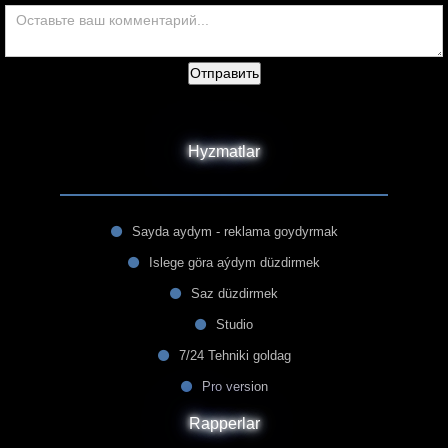
Отправить
Hyzmatlar
Sayda aydym - reklama goydyrmak
Islege göra aýdym düzdirmek
Saz düzdirmek
Studio
7/24 Tehniki goldag
Pro version
Rapperlar