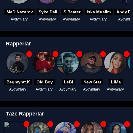
MaD.Nazarov
Syke.Dali
S.Beater
Iska.Muslim
Abdy.D
Aydymlary
Aydymlary
Aydymlary
Aydymlary
Aydymla
Rapperlar
Begmyrat.K
Old Boy
LeBi
New Star
LiMa
Aydymlary
Aydymlary
Aydymlary
Aydymlary
Aydymlary
A
Taze Rapperlar