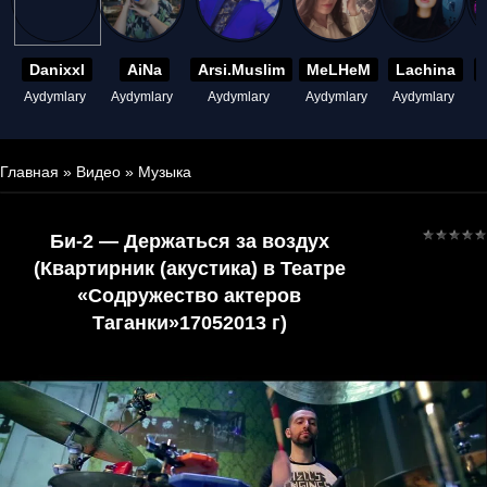
Danixxl
AiNa
Arsi.Muslim
MeLHeM
Lachina
Aydymlary
Aydymlary
Aydymlary
Aydymlary
Aydymlary
A
Главная
»
Видео
»
Музыка
Би-2 — Держаться за воздух
(Квартирник (акустика) в Театре
«Содружество актеров
Таганки»17052013 г)