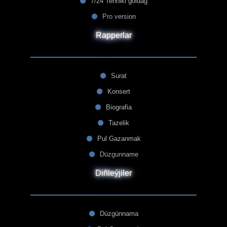
7/24 Tehniki goldag
Pro version
Rapperlar
Surat
Konsert
Biografia
Tazelik
Pul Gazanmak
Düzgunname
Diñleýjiler
Düzgünnama