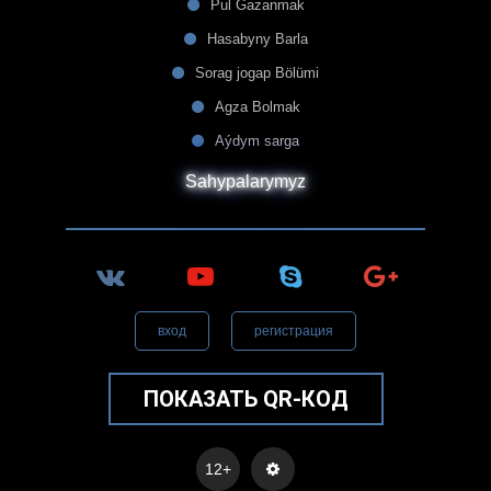
Pul Gazanmak
Hasabyny Barla
Sorag jogap Bölümi
Agza Bolmak
Aýdym sarga
Sahypalarymyz
вход
регистрация
ПОКАЗАТЬ QR-КОД
12+