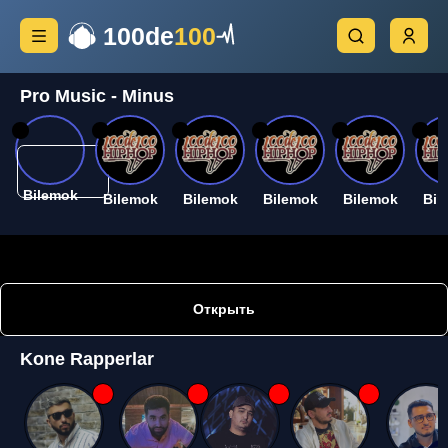
100de
100
Pro Music - Minus
26
26
26
26
26
26
Bilemok
Bilemok
Bilemok
Bilemok
Bilemok
Bil
Открыть
Kone Rapperlar