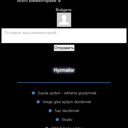
Всего комментариев
:
0
Войдите:
Отправить
Hyzmatlar
Sayda aydym - reklama goydyrmak
Islege göra aýdym düzdirmek
Saz düzdirmek
Studio