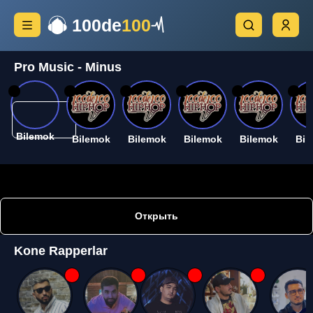
100de
100
Pro Music - Minus
26
26
26
26
26
26
Bilemok
Bilemok
Bilemok
Bilemok
Bilemok
Bil
Открыть
Kone Rapperlar