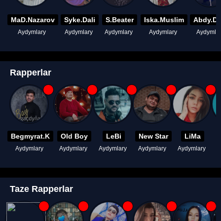
MaD.Nazarov
Syke.Dali
S.Beater
Iska.Muslim
Abdy.D
Aydymlary
Aydymlary
Aydymlary
Aydymlary
Aydymla
Rapperlar
Begmyrat.K
Old Boy
LeBi
New Star
LiMa
Aydymlary
Aydymlary
Aydymlary
Aydymlary
Aydymlary
A
Taze Rapperlar