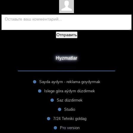
Отправить
Hyzmatlar
Sayda aydym - reklama goydyrmak
Islege göra aýdym düzdirmek
Saz düzdirmek
Studio
7/24 Tehniki goldag
Pro version