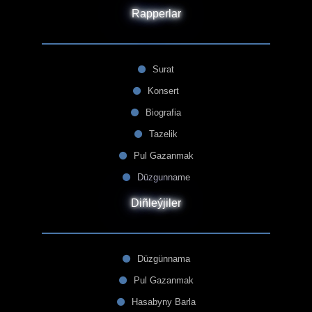
Rapperlar
Surat
Konsert
Biografia
Tazelik
Pul Gazanmak
Düzgunname
Diñleýjiler
Düzgünnama
Pul Gazanmak
Hasabyny Barla