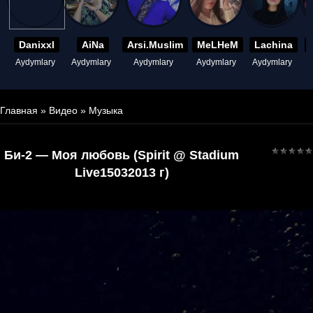
Danixxl
AiNa
Arsi.Muslim
MeLHeM
Lachina
Aydymlary
Aydymlary
Aydymlary
Aydymlary
Aydymlary
A
Главная
»
Видео
»
Музыка
Би-2 — Моя любовь (Spirit @ Stadium
Live15032013 г)