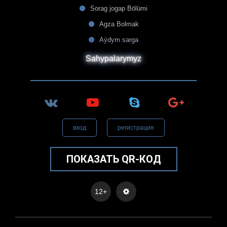
Sorag jogap Bölümi
Agza Bolmak
Aýdym sarga
Sahypalarymyz
вход
регистрация
ПОКАЗАТЬ QR-КОД
12+