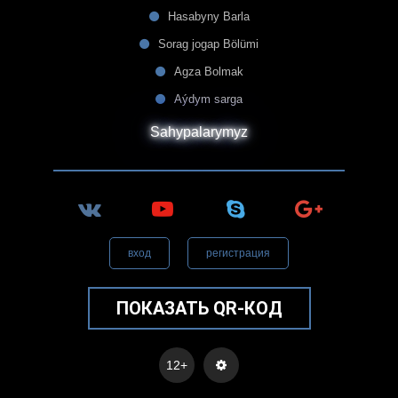
Hasabyny Barla
Sorag jogap Bölümi
Agza Bolmak
Aýdym sarga
Sahypalarymyz
вход
регистрация
ПОКАЗАТЬ QR-КОД
12+