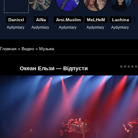
Danixxl
AiNa
Arsi.Muslim
MeLHeM
Lachina
Aydymlary
Aydymlary
Aydymlary
Aydymlary
Aydymlary
A
Главная
»
Видео
»
Музыка
Океан Ельзи — Вiдпусти