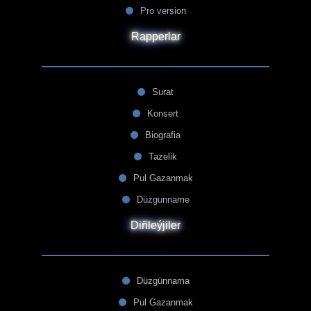
Pro version
Rapperlar
Surat
Konsert
Biografia
Tazelik
Pul Gazanmak
Düzgunname
Diñleýjiler
Düzgünnama
Pul Gazanmak