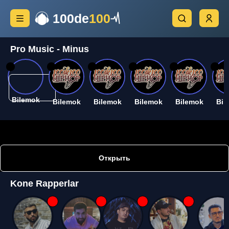
100de
100
Pro Music - Minus
26
26
26
26
26
26
Bilemok
Bilemok
Bilemok
Bilemok
Bilemok
Bil
Открыть
Kone Rapperlar