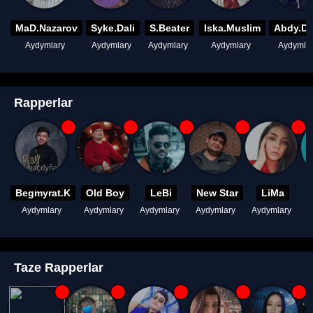
MaD.Nazarov
Syke.Dali
S.Beater
Iska.Muslim
Abdy.D
Aydymlary
Aydymlary
Aydymlary
Aydymlary
Aydymla
Rapperlar
Begmyrat.K
Old Boy
LeBi
New Star
LiMa
Aydymlary
Aydymlary
Aydymlary
Aydymlary
Aydymlary
A
Taze Rapperlar