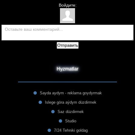
Войдите:
Отправить
Hyzmatlar
Sayda aydym - reklama goydyrmak
Islege göra aýdym düzdirmek
Saz düzdirmek
Studio
7/24 Tehniki goldag