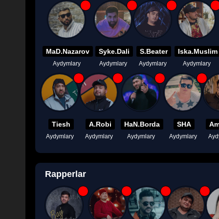
MaD.Nazarov
Syke.Dali
S.Beater
Iska.Muslim
Aydymlary
Aydymlary
Aydymlary
Aydymlary
Tiesh
A.Robi
HaN.Borda
SHA
Am
Aydymlary
Aydymlary
Aydymlary
Aydymlary
Ayd
Rapperlar