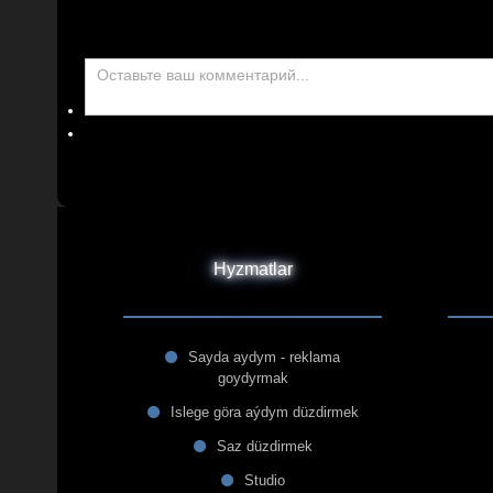
Hyzmatlar
Sayda aydym - reklama
goydyrmak
Islege göra aýdym düzdirmek
Saz düzdirmek
Studio