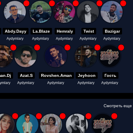
Abdy.Dayy
La.Blaze
Hemraly
Twist
Bazigar
Aydymlary
Aydymlary
Aydymlary
Aydymlary
Aydymlary
an.Dj
Azat.S
Rovshen.Aman
Jeyhoon
Гость
ymlary
Aydymlary
Aydymlary
Aydymlary
Aydymlary
Смотреть еще