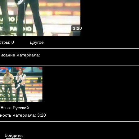
3:20
отры
: 0
Другое
исание материала
:
Язык
: Русский
ность материала
: 3:20
Войдите: