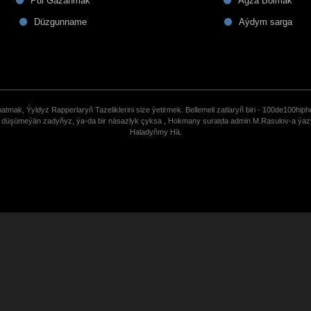
Pul Gazanmak
Agza Bolmak
Düzgunname
Aýdym sarga
tmak, Ýyldyz Rapperlaryñ Tazeliklerini size ýetirmek. Bellemeli zatlaryñ biri - 100de100hiph
de düşümeýän zadyñyz, ýa-da bir näsazlyk çyksa , Hokmany suratda admin M.Rasulov-a ýa
Haladyñmy Hä.
uCoz