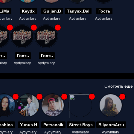
LiMa
Keydx
Guljan.B
Tanysx.Dal
Гость
dymlary
Aydymlary
Aydymlary
Aydymlary
Aydymlary
сть
Гость
Гость
lary
Aydymlary
Aydymlary
Смотреть еще
achina
Yunus.H
Patsancik
Street.Boys
BilyanmArzu
dymlary
Aydymlary
Aydymlary
Aydymlary
Aydymlary