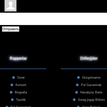
Отправить
Rapperlar
Diñleýjiler
Surat
Düzgünnama
Konsert
Pul Gazanmak
Biografia
Hasabyny Barla
Tazelik
Sorag jogap Bölümi