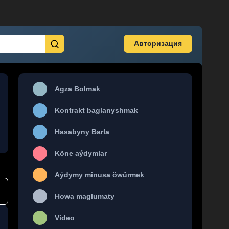
Авторизация
Agza Bolmak
Kontrakt baglanyshmak
Hasabyny Barla
Köne aýdymlar
Aýdymy minusa öwürmek
Howa maglumaty
Video