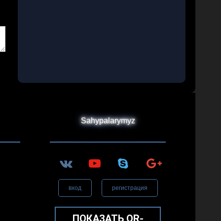
Sahypalarymyz
вход
регистрация
ПОКАЗАТЬ QR-