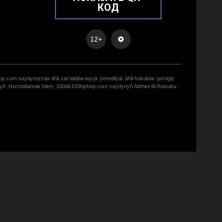
КОД
12+
op.com saýdymyzda ähli zat talaba laýyk ýöredilýär ähli hukuklar goragly
zyñ. Hormatlamak bilen, 100de100hiphop.com saýdynyñ Admini M.Rasulov -