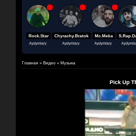
Rock.Star
Chyrachy.Bratok
Mc.Meka
S.Rap.D
Aydymlary
Aydymlary
Aydymlary
Aydymla
Главная
»
Видео
»
Музыка
Pick Up T