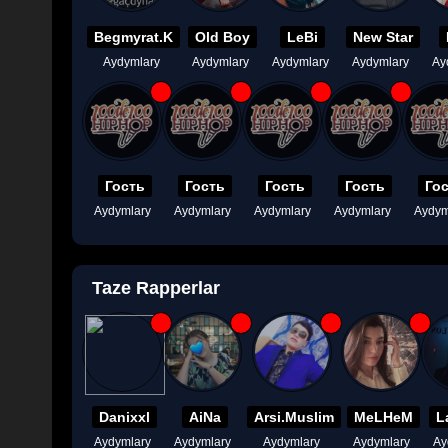
Begmyrat.K
Old Boy
LeBi
New Star
Aydymlary
Aydymlary
Aydymlary
Aydymlary
Ay
Гость
Гость
Гость
Гость
Го
Aydymlary
Aydymlary
Aydymlary
Aydymlary
Aydym
Taze Rapperlar
Danixxl
AiNa
Arsi.Muslim
MeLHeM
L
Aydymlary
Aydymlary
Aydymlary
Aydymlary
Ay