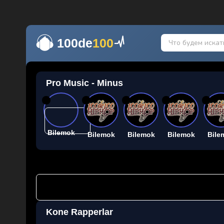
100de
100
Pro Music - Minus
26
26
26
26
26
Bilemok
Bilemok
Bilemok
Bilemok
Bile
Kone Rapperlar