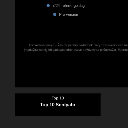
7/24 Tehniki goldag
Pro version
Biziñ maksadymyz – Ýaş rapperlary ösdürmek olaryñ zehinlerini size tana
ýagdaýda we hiç hili gadagan edilen zatlar saýdymyza goýulmaýar. Eger
Top 10
Top 10 Sentyabr