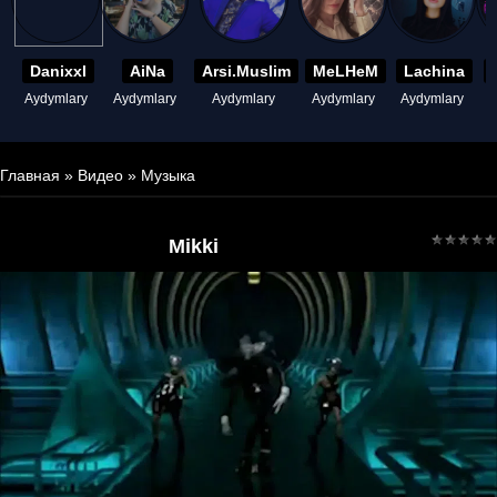
Danixxl
AiNa
Arsi.Muslim
MeLHeM
Lachina
Aydymlary
Aydymlary
Aydymlary
Aydymlary
Aydymlary
A
Главная
»
Видео
»
Музыка
Mikki