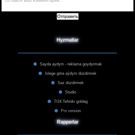
Отправить
Hyzmatlar
Sayda aydym - reklama goydyrmak
Islege göra aýdym düzdirmek
Saz düzdirmek
Studio
7/24 Tehniki goldag
Pro version
Rapperlar