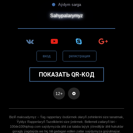
Aýdym sarga
Sahypalarymyz
вход
регистрация
ПОКАЗАТЬ QR-КОД
12+
Biziñ maksadymyz – Ýaş rapperlary ösdürmek olaryñ zehinlerini size tanatmak,
Ýyldyz Rapperlaryñ Tazeliklerini size ýetirmek. Bellemeli zatlaryñ biri -
100de100hiphop.com saýdymyzda ähli zat talaba laýyk ýöredilýär ähli hukuklar
goragly ýagdaýda we hiç hili gadagan edilen zatlar saýdymyza goýulmaýar.