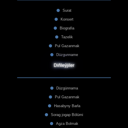
Surat
Konsert
Biografia
Tazelik
Pul Gazanmak
Düzgunname
Diñleýjiler
Düzgünnama
Pul Gazanmak
Hasabyny Barla
Sorag jogap Bölümi
Agza Bolmak