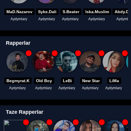
MaD.Nazarov
Syke.Dali
S.Beater
Iska.Muslim
Abdy.D
Aydymlary
Aydymlary
Aydymlary
Aydymlary
Aydymla
Rapperlar
Begmyrat.K
Old Boy
LeBi
New Star
LiMa
Aydymlary
Aydymlary
Aydymlary
Aydymlary
Aydymlary
A
Taze Rapperlar