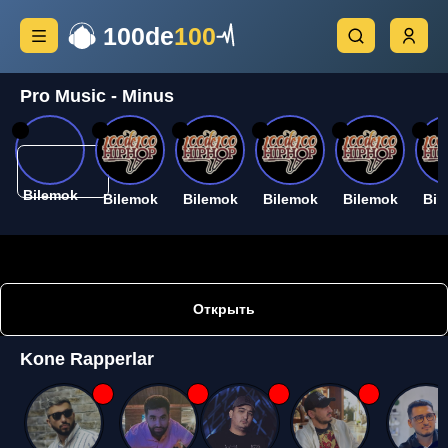
100de
100
Pro Music - Minus
26
26
26
26
26
26
Bilemok
Bilemok
Bilemok
Bilemok
Bilemok
Bil
Открыть
Kone Rapperlar