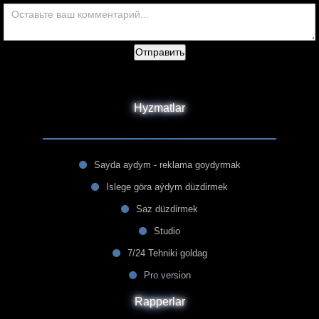
Отправить
Hyzmatlar
Sayda aydym - reklama goydyrmak
Islege göra aýdym düzdirmek
Saz düzdirmek
Studio
7/24 Tehniki goldag
Pro version
Rapperlar