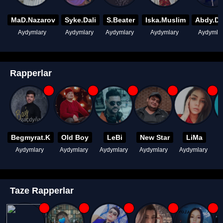
MaD.Nazarov
Syke.Dali
S.Beater
Iska.Muslim
Abdy.D
Aydymlary
Aydymlary
Aydymlary
Aydymlary
Aydymla
Rapperlar
Begmyrat.K
Old Boy
LeBi
New Star
LiMa
Aydymlary
Aydymlary
Aydymlary
Aydymlary
Aydymlary
A
Taze Rapperlar