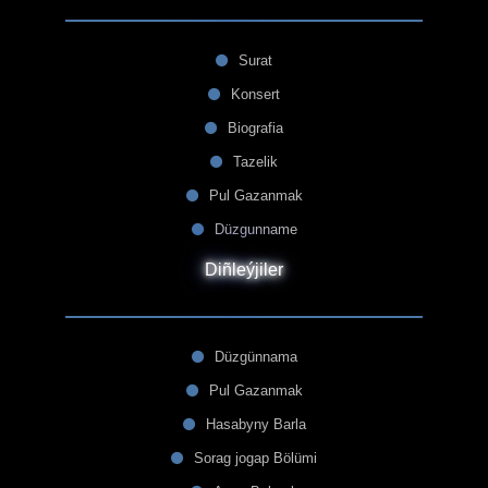
Surat
Konsert
Biografia
Tazelik
Pul Gazanmak
Düzgunname
Diñleýjiler
Düzgünnama
Pul Gazanmak
Hasabyny Barla
Sorag jogap Bölümi