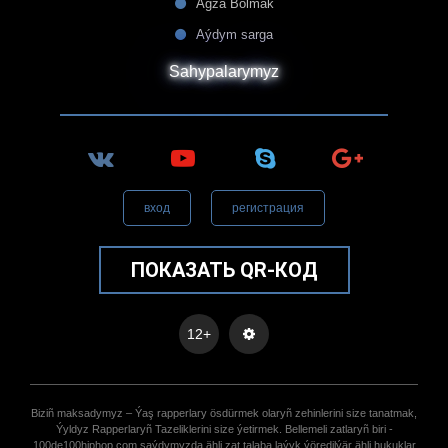
Agza Bolmak
Aýdym sarga
Sahypalarymyz
вход
регистрация
ПОКАЗАТЬ QR-КОД
12+
Biziñ maksadymyz – Ýaş rapperlary ösdürmek olaryñ zehinlerini size tanatmak,
Ýyldyz Rapperlaryñ Tazeliklerini size ýetirmek. Bellemeli zatlaryñ biri -
100de100hiphop.com saýdymyzda ähli zat talaba laýyk ýöredilýär ähli hukuklar