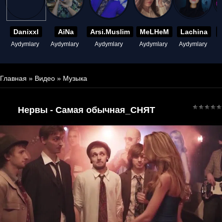
Danixxl
AiNa
Arsi.Muslim
MeLHeM
Lachina
Aydymlary
Aydymlary
Aydymlary
Aydymlary
Aydymlary
A
Главная
»
Видео
»
Музыка
Нервы - Самая обычная_СНЯТ