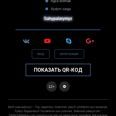
Agza Bolmak
Aýdym sarga
Sahypalarymyz
вход
регистрация
ПОКАЗАТЬ QR-КОД
12+
Biziñ maksadymyz – Ýaş rapperlary ösdürmek olaryñ zehinlerini size tanatmak,
Ýyldyz Rapperlaryñ Tazeliklerini size ýetirmek. Bellemeli zatlaryñ biri -
100de100hiphop.com saýdymyzda ähli zat talaba laýyk ýöredilýär ähli hukuklar