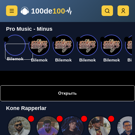
100de
100
Pro Music - Minus
26
26
26
26
26
26
Bilemok
Bilemok
Bilemok
Bilemok
Bilemok
Bil
Открыть
Kone Rapperlar