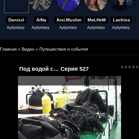
Danixxl
AiNa
Arsi.Muslim
MeLHeM
Lachina
Aydymlary
Aydymlary
Aydymlary
Aydymlary
Aydymlary
A
Главная
»
Видео
»
Путешествия и события
Под водой с… Серия 527