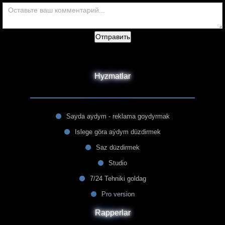
Отправить
Hyzmatlar
Sayda aydym - reklama goydyrmak
Islege göra aýdym düzdirmek
Saz düzdirmek
Studio
7/24 Tehniki goldag
Pro version
Rapperlar