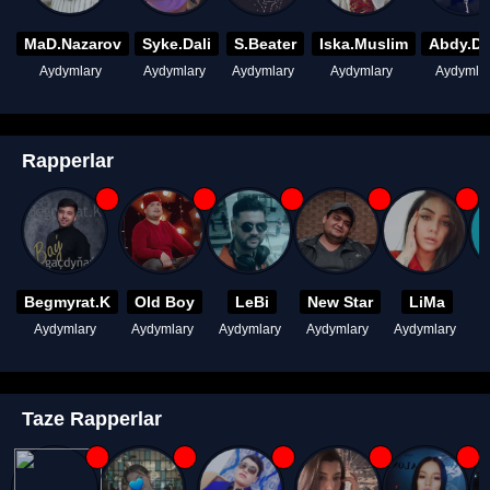
MaD.Nazarov
Syke.Dali
S.Beater
Iska.Muslim
Abdy.D
Aydymlary
Aydymlary
Aydymlary
Aydymlary
Aydymla
Rapperlar
Begmyrat.K
Old Boy
LeBi
New Star
LiMa
Aydymlary
Aydymlary
Aydymlary
Aydymlary
Aydymlary
A
Taze Rapperlar