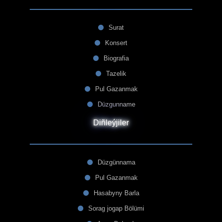
Surat
Konsert
Biografia
Tazelik
Pul Gazanmak
Düzgunname
Diñleýjiler
Düzgünnama
Pul Gazanmak
Hasabyny Barla
Sorag jogap Bölümi