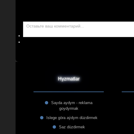
Hyzmatlar
Sayda aydym - reklama
goydyrmak
Islege göra aýdym düzdirmek
Saz düzdirmek