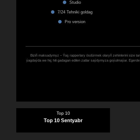
Studio
7/24 Tehniki goldag
Pro version
Biziñ maksadymyz – Ýaş rapperlary ösdürmek olaryñ zehinlerini size tana
ýagdaýda we hiç hili gadagan edilen zatlar saýdymyza goýulmaýar. Eger
Top 10
Top 10 Sentyabr