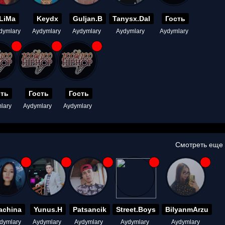
LiMa
Keydx
Guljan.B
Tanysx.Dal
Гость
dymlary
Aydymlary
Aydymlary
Aydymlary
Aydymlary
сть
Гость
Гость
lary
Aydymlary
Aydymlary
Смотреть еще
achina
Yunus.H
Patsancik
Street.Boys
BilyanmArzu
dymlary
Aydymlary
Aydymlary
Aydymlary
Aydymlary