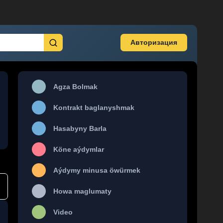
Авторизация
Agza Bolmak
Kontrakt baglanyshmak
Hasabyny Barla
Köne aýdymlar
Aýdymy minusa öwürmek
Howa maglumaty
Video