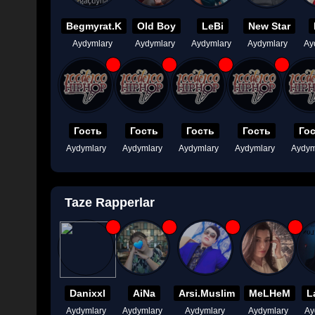
Begmyrat.K
Old Boy
LeBi
New Star
Aydymlary
Aydymlary
Aydymlary
Aydymlary
Ay
Гость
Гость
Гость
Гость
Го
Aydymlary
Aydymlary
Aydymlary
Aydymlary
Aydym
Taze Rapperlar
Danixxl
AiNa
Arsi.Muslim
MeLHeM
L
Aydymlary
Aydymlary
Aydymlary
Aydymlary
Ay