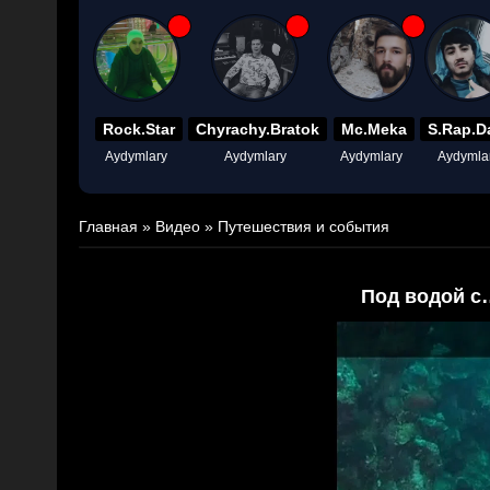
Rock.Star
Chyrachy.Bratok
Mc.Meka
S.Rap.D
Aydymlary
Aydymlary
Aydymlary
Aydymla
Главная
»
Видео
»
Путешествия и события
Под водой с