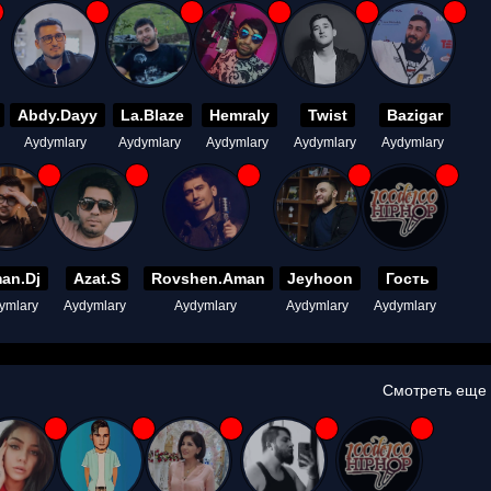
Abdy.Dayy
La.Blaze
Hemraly
Twist
Bazigar
Aydymlary
Aydymlary
Aydymlary
Aydymlary
Aydymlary
an.Dj
Azat.S
Rovshen.Aman
Jeyhoon
Гость
ymlary
Aydymlary
Aydymlary
Aydymlary
Aydymlary
Смотреть еще