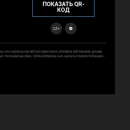
ПОКАЗАТЬ QR-
КОД
12+
op.com saýdymyzda ähli zat talaba laýyk ýöredilýär ähli hukuklar goragly
zyñ. Hormatlamak bilen, 100de100hiphop.com saýdynyñ Admini M.Rasulov -