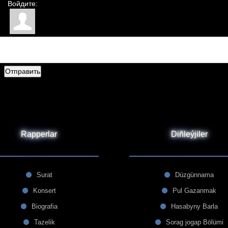
Войдите:
Отправить
Rapperlar
Diñleýjiler
Surat
Düzgünnama
Konsert
Pul Gazanmak
Biografia
Hasabyny Barla
Tazelik
Sorag jogap Bölümi