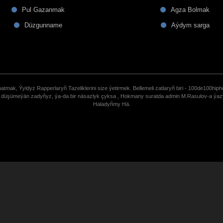
Pul Gazanmak
Agza Bolmak
Düzgunname
Aýdym sarga
tmak, Ýyldyz Rapperlaryñ Tazeliklerini size ýetirmek. Bellemeli zatlaryñ biri - 100de100hiph
de düşümeýän zadyñyz, ýa-da bir näsazlyk çyksa , Hokmany suratda admin M.Rasulov-a ýa
Haladyñmy Hä.
uCoz