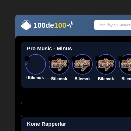
100de
100
Pro Music - Minus
26
26
26
26
26
Bilemok
Bilemok
Bilemok
Bilemok
Bile
Kone Rapperlar