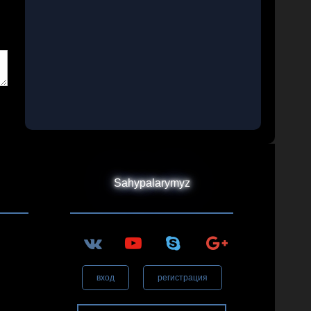
Sahypalarymyz
вход
регистрация