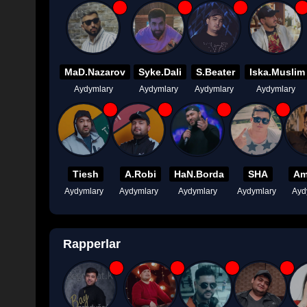
MaD.Nazarov
Syke.Dali
S.Beater
Iska.Muslim
Aydymlary
Aydymlary
Aydymlary
Aydymlary
Tiesh
A.Robi
HaN.Borda
SHA
Am
Aydymlary
Aydymlary
Aydymlary
Aydymlary
Ayd
Rapperlar