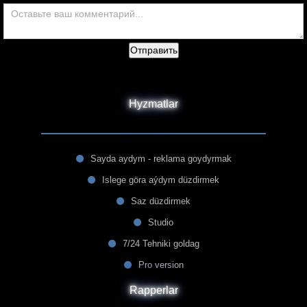
Отправить
Hyzmatlar
Sayda aydym - reklama goydyrmak
Islege göra aýdym düzdirmek
Saz düzdirmek
Studio
7/24 Tehniki goldag
Pro version
Rapperlar