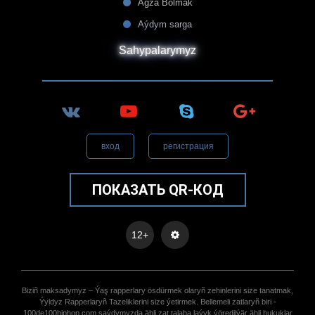
Agza Bolmak
Aýdym sarga
Sahypalarymyz
вход
регистрация
ПОКАЗАТЬ QR-КОД
12+
Biziñ maksadymyz – Ýaş rapperlary ösdürmek olaryñ zehinlerini size tanatmak,
Ýyldyz Rapperlaryñ Tazeliklerini size ýetirmek. Bellemeli zatlaryñ biri -
100de100hiphop.com saýdymyzda ähli zat talaba laýyk ýöredilýär ähli hukuklar