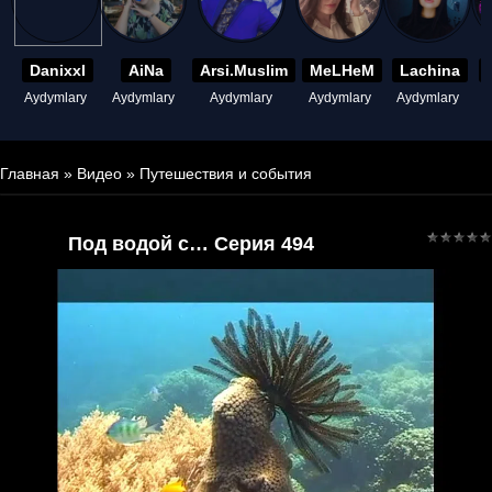
Danixxl
AiNa
Arsi.Muslim
MeLHeM
Lachina
Aydymlary
Aydymlary
Aydymlary
Aydymlary
Aydymlary
A
Главная
»
Видео
»
Путешествия и события
Под водой с… Серия 494