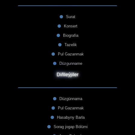
Surat
Konsert
Biografia
Tazelik
Pul Gazanmak
Düzgunname
Diñleýjiler
Düzgünnama
Pul Gazanmak
Hasabyny Barla
Sorag jogap Bölümi