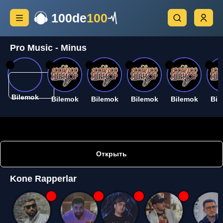
100de
100
Pro Music - Minus
26
26
26
26
26
26
Bilemok
Bilemok
Bilemok
Bilemok
Bilemok
Bil
Открыть
Kone Rapperlar