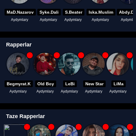
MaD.Nazarov
Syke.Dali
S.Beater
Iska.Muslim
Abdy.D
Aydymlary
Aydymlary
Aydymlary
Aydymlary
Aydymla
Rapperlar
Begmyrat.K
Old Boy
LeBi
New Star
LiMa
Aydymlary
Aydymlary
Aydymlary
Aydymlary
Aydymlary
A
Taze Rapperlar