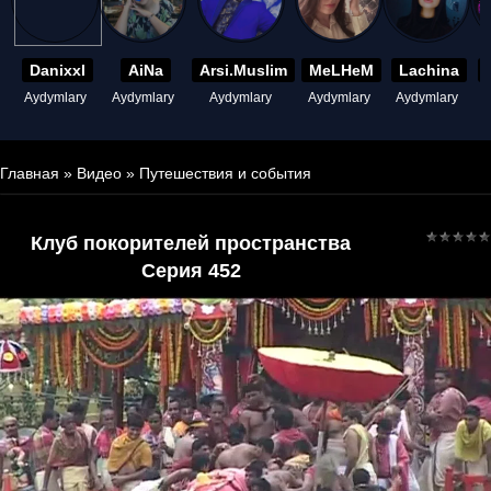
Danixxl
AiNa
Arsi.Muslim
MeLHeM
Lachina
Aydymlary
Aydymlary
Aydymlary
Aydymlary
Aydymlary
A
Главная
»
Видео
»
Путешествия и события
Клуб покорителей пространства
Серия 452