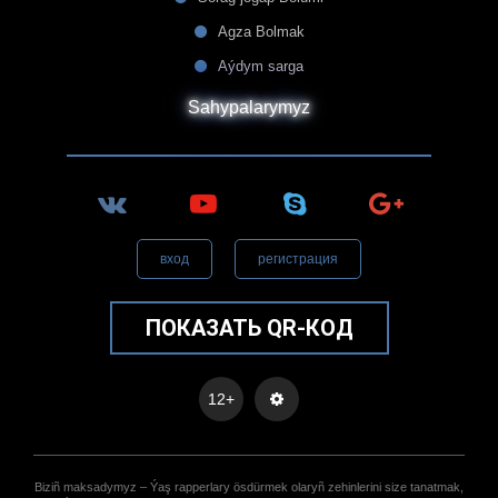
Agza Bolmak
Aýdym sarga
Sahypalarymyz
вход
регистрация
ПОКАЗАТЬ QR-КОД
12+
Biziñ maksadymyz – Ýaş rapperlary ösdürmek olaryñ zehinlerini size tanatmak,