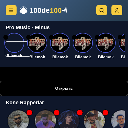
100de
100
Pro Music - Minus
26
26
26
26
26
26
Bilemok
Bilemok
Bilemok
Bilemok
Bilemok
Bil
Открыть
Kone Rapperlar