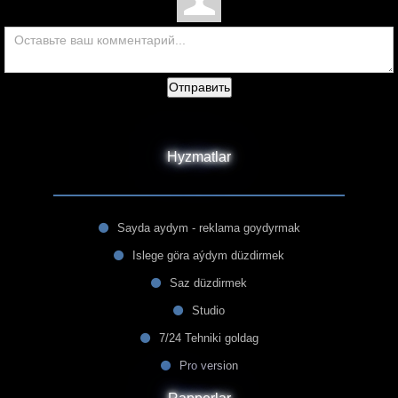
Отправить
Hyzmatlar
Sayda aydym - reklama goydyrmak
Islege göra aýdym düzdirmek
Saz düzdirmek
Studio
7/24 Tehniki goldag
Pro version