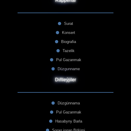
Rapperlar
Surat
Konsert
Biografia
Tazelik
Pul Gazanmak
Düzgunname
Diñleýjiler
Düzgünnama
Pul Gazanmak
Hasabyny Barla
Sorag jogap Bölümi