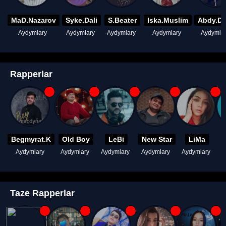
MaD.Nazarov
Syke.Dali
S.Beater
Iska.Muslim
Abdy.D
Aydymlary
Aydymlary
Aydymlary
Aydymlary
Aydymla
Rapperlar
Begmyrat.K
Old Boy
LeBi
New Star
LiMa
Aydymlary
Aydymlary
Aydymlary
Aydymlary
Aydymlary
A
Taze Rapperlar