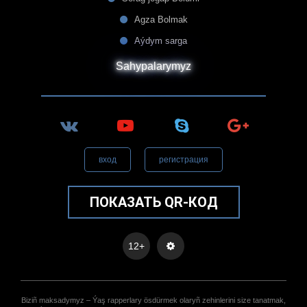
Agza Bolmak
Aýdym sarga
Sahypalarymyz
вход
регистрация
ПОКАЗАТЬ QR-КОД
12+
Biziñ maksadymyz – Ýaş rapperlary ösdürmek olaryñ zehinlerini size tanatmak,