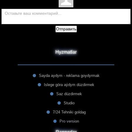
Отправить
Hyzmatlar
Sayda aydym - reklama goydyrmak
Islege göra aýdym düzdirmek
Saz düzdirmek
Studio
7/24 Tehniki goldag
Pro version