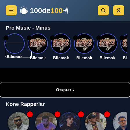
100de
100
Pro Music - Minus
26
26
26
26
26
26
Bilemok
Bilemok
Bilemok
Bilemok
Bilemok
Bil
Открыть
Kone Rapperlar