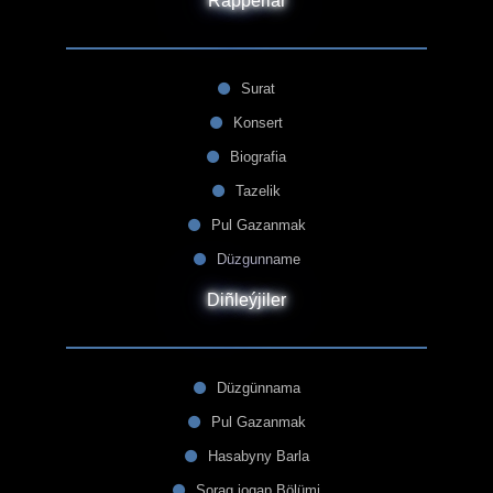
Rapperlar
Surat
Konsert
Biografia
Tazelik
Pul Gazanmak
Düzgunname
Diñleýjiler
Düzgünnama
Pul Gazanmak
Hasabyny Barla
Sorag jogap Bölümi