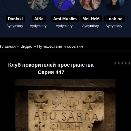
Danixxl
AiNa
Arsi.Muslim
MeLHeM
Lachina
Aydymlary
Aydymlary
Aydymlary
Aydymlary
Aydymlary
A
Главная
»
Видео
»
Путешествия и события
Клуб покорителей пространства
Серия 447