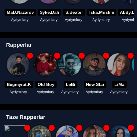
MaD.Nazarov
Syke.Dali
S.Beater
Iska.Muslim
Abdy.D
Aydymlary
Aydymlary
Aydymlary
Aydymlary
Aydymla
Rapperlar
Begmyrat.K
Old Boy
LeBi
New Star
LiMa
Aydymlary
Aydymlary
Aydymlary
Aydymlary
Aydymlary
A
Taze Rapperlar