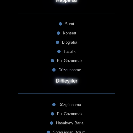
Rapperlar
Surat
Konsert
Biografia
Tazelik
Pul Gazanmak
Düzgunname
Diñleýjiler
Düzgünnama
Pul Gazanmak
Hasabyny Barla
Sorag jogap Bölümi