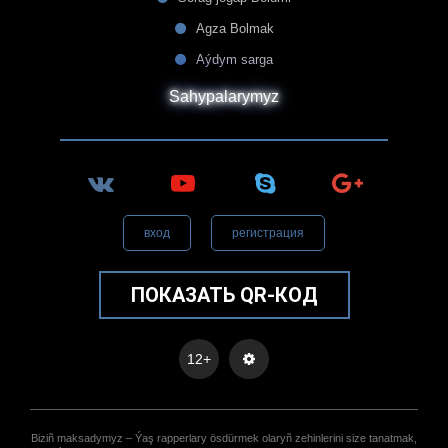
Agza Bolmak
Aýdym sarga
Sahypalarymyz
вход
регистрация
ПОКАЗАТЬ QR-КОД
12+
Biziñ maksadymyz – Ýaş rapperlary ösdürmek olaryñ zehinlerini size tanatmak,