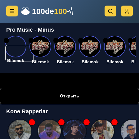
100de
100
Pro Music - Minus
26
26
26
26
26
26
Bilemok
Bilemok
Bilemok
Bilemok
Bilemok
Bil
Открыть
Kone Rapperlar