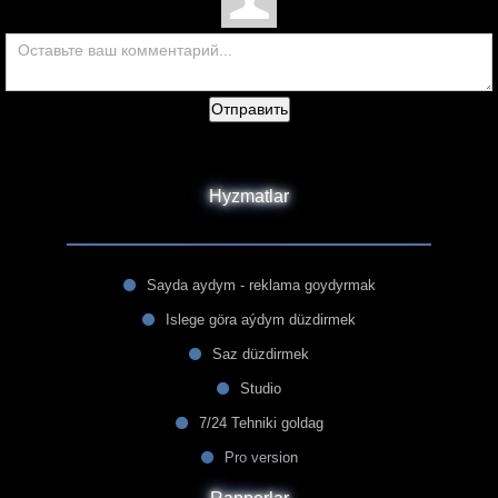
Отправить
Hyzmatlar
Sayda aydym - reklama goydyrmak
Islege göra aýdym düzdirmek
Saz düzdirmek
Studio
7/24 Tehniki goldag
Pro version