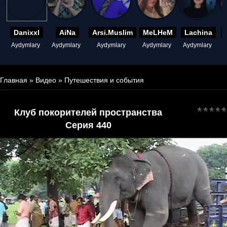
Danixxl
AiNa
Arsi.Muslim
MeLHeM
Lachina
Aydymlary
Aydymlary
Aydymlary
Aydymlary
Aydymlary
A
Главная
»
Видео
»
Путешествия и события
Клуб покорителей пространства
Серия 440