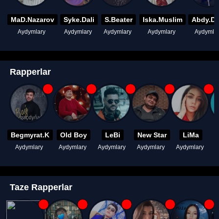
MaD.Nazarov
Syke.Dali
S.Beater
Iska.Muslim
Abdy.D
Aydymlary
Aydymlary
Aydymlary
Aydymlary
Aydymla
Rapperlar
Begmyrat.K
Old Boy
LeBi
New Star
LiMa
Aydymlary
Aydymlary
Aydymlary
Aydymlary
Aydymlary
A
Taze Rapperlar