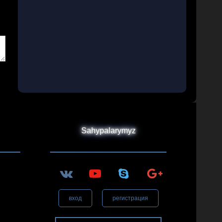
Sahypalarymyz
вход
регистрация