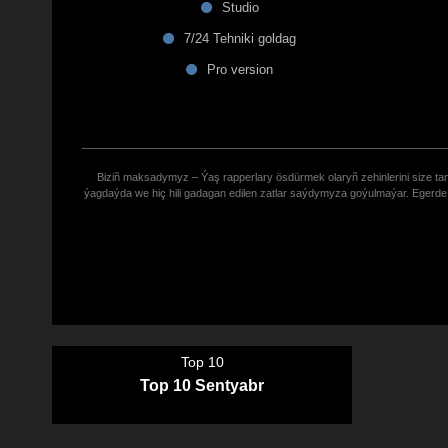
Studio
7/24 Tehniki goldag
Pro version
Biziñ maksadymyz – Ýaş rapperlary ösdürmek olaryñ zehinlerini size tana
ýagdaýda we hiç hili gadagan edilen zatlar saýdymyza goýulmaýar. Eger
Top 10
Top 10 Sentyabr