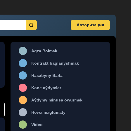
Авторизация
Agza Bolmak
Kontrakt baglanyshmak
Hasabyny Barla
Köne aýdymlar
Aýdymy minusa öwürmek
Howa maglumaty
Video