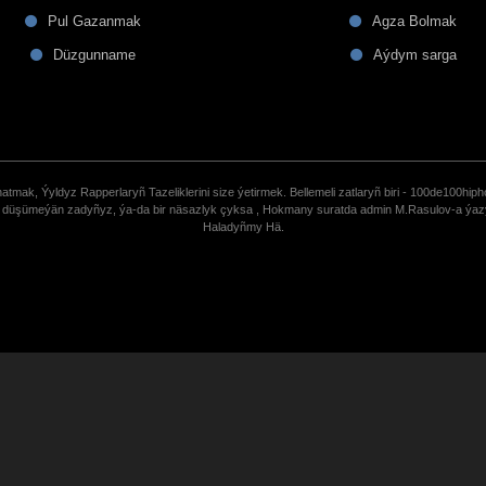
Pul Gazanmak
Agza Bolmak
Düzgunname
Aýdym sarga
tmak, Ýyldyz Rapperlaryñ Tazeliklerini size ýetirmek. Bellemeli zatlaryñ biri - 100de100hiph
de düşümeýän zadyñyz, ýa-da bir näsazlyk çyksa , Hokmany suratda admin M.Rasulov-a ýa
Haladyñmy Hä.
uCoz