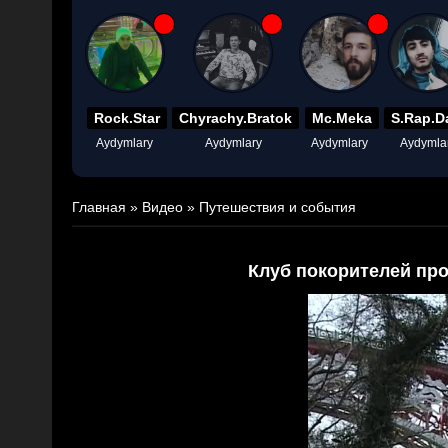
Rock.Star
Chyrachy.Bratok
Mc.Meka
S.Rap.D
Aydymlary
Aydymlary
Aydymlary
Aydymla
Главная
»
Видео
»
Путешествия и события
Клуб покорителей про