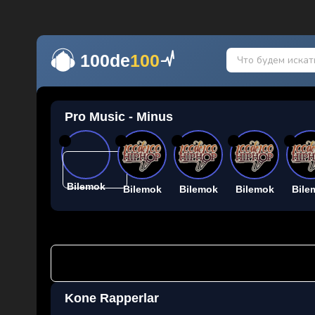
100de
100
Pro Music - Minus
26
26
26
26
26
Bilemok
Bilemok
Bilemok
Bilemok
Bile
Kone Rapperlar