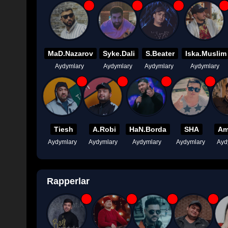
MaD.Nazarov
Syke.Dali
S.Beater
Iska.Muslim
Aydymlary
Aydymlary
Aydymlary
Aydymlary
Tiesh
A.Robi
HaN.Borda
SHA
Am
Aydymlary
Aydymlary
Aydymlary
Aydymlary
Ayd
Rapperlar