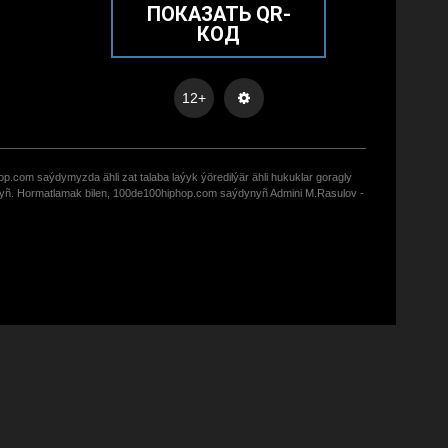
ПОКАЗАТЬ QR-
КОД
12+
op.com saýdymyzda ähli zat talaba laýyk ýöredilýär ähli hukuklar goragly
zyñ. Hormatlamak bilen, 100de100hiphop.com saýdynyñ Admini M.Rasulov -