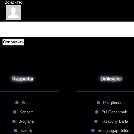
Войдите:
Отправить
Rapperlar
Diñleýjiler
Surat
Düzgünnama
Konsert
Pul Gazanmak
Biografia
Hasabyny Barla
Tazelik
Sorag jogap Bölümi