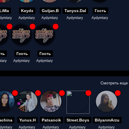
LiMa
Keydx
Guljan.B
Tanysx.Dal
Гость
dymlary
Aydymlary
Aydymlary
Aydymlary
Aydymlary
сть
Гость
Гость
lary
Aydymlary
Aydymlary
Смотреть еще
achina
Yunus.H
Patsancik
Street.Boys
BilyanmArzu
dymlary
Aydymlary
Aydymlary
Aydymlary
Aydymlary