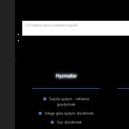
Hyzmatlar
Sayda aydym - reklama
goydyrmak
Islege göra aýdym düzdirmek
Saz düzdirmek