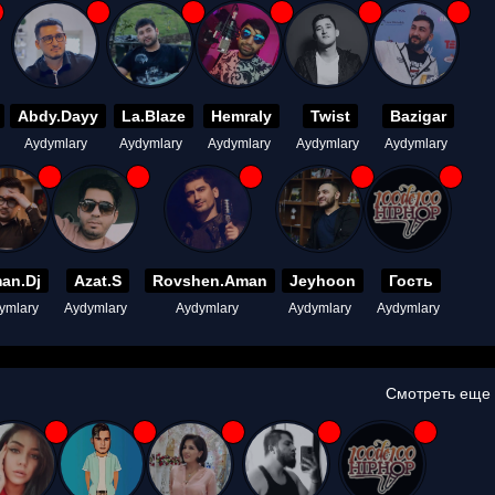
Abdy.Dayy
La.Blaze
Hemraly
Twist
Bazigar
Aydymlary
Aydymlary
Aydymlary
Aydymlary
Aydymlary
an.Dj
Azat.S
Rovshen.Aman
Jeyhoon
Гость
ymlary
Aydymlary
Aydymlary
Aydymlary
Aydymlary
Смотреть еще