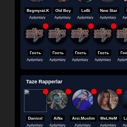
Begmyrat.K
Old Boy
LeBi
New Star
Aydymlary
Aydymlary
Aydymlary
Aydymlary
Ay
Гость
Гость
Гость
Гость
Го
Aydymlary
Aydymlary
Aydymlary
Aydymlary
Aydym
Taze Rapperlar
Danixxl
AiNa
Arsi.Muslim
MeLHeM
L
Aydymlary
Aydymlary
Aydymlary
Aydymlary
Ay