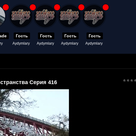
ade
Гость
Гость
Гость
Гость
ry
Aydymlary
Aydymlary
Aydymlary
Aydymlary
странства Серия 416