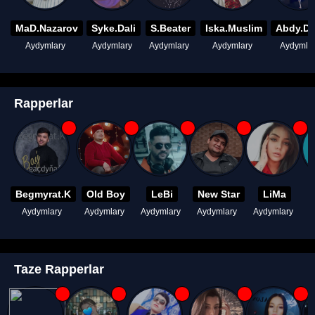
MaD.Nazarov
Syke.Dali
S.Beater
Iska.Muslim
Abdy.D
Aydymlary
Aydymlary
Aydymlary
Aydymlary
Aydymla
Rapperlar
Begmyrat.K
Old Boy
LeBi
New Star
LiMa
Aydymlary
Aydymlary
Aydymlary
Aydymlary
Aydymlary
A
Taze Rapperlar