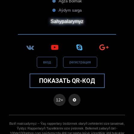
Agza Bolmak
Aýdym sarga
Sahypalarymyz
вход
регистрация
ПОКАЗАТЬ QR-КОД
12+
Biziñ maksadymyz – Ýaş rapperlary ösdürmek olaryñ zehinlerini size tanatmak,
Ýyldyz Rapperlaryñ Tazeliklerini size ýetirmek. Bellemeli zatlaryñ biri -
100de100hiphop.com saýdymyzda ähli zat talaba laýyk ýöredilýär ähli hukuklar