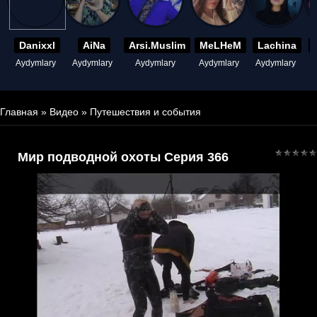
Danixxl
AiNa
Arsi.Muslim
MeLHeM
Lachina
Aydymlary
Aydymlary
Aydymlary
Aydymlary
Aydymlary
A
Главная
»
Видео
»
Путешествия и события
Мир подводной охоты Серия 366