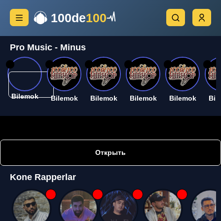
100de
100
Pro Music - Minus
26
26
26
26
26
26
Bilemok
Bilemok
Bilemok
Bilemok
Bilemok
Bil
Открыть
Kone Rapperlar