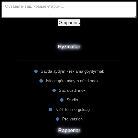
Отправить
Hyzmatlar
Sayda aydym - reklama goydyrmak
Islege göra aýdym düzdirmek
Saz düzdirmek
Studio
7/24 Tehniki goldag
Pro version
Rapperlar