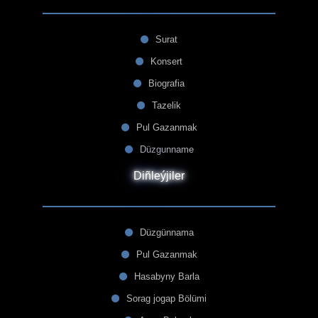
Surat
Konsert
Biografia
Tazelik
Pul Gazanmak
Düzgunname
Diñleýjiler
Düzgünnama
Pul Gazanmak
Hasabyny Barla
Sorag jogap Bölümi