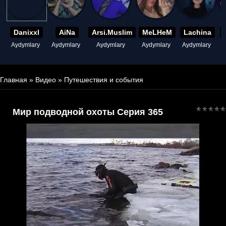
Danixxl
AiNa
Arsi.Muslim
MeLHeM
Lachina
Aydymlary
Aydymlary
Aydymlary
Aydymlary
Aydymlary
A
Главная
»
Видео
»
Путешествия и события
Мир подводной охоты Серия 365