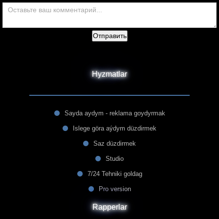
Отправить
Hyzmatlar
Sayda aydym - reklama goydyrmak
Islege göra aýdym düzdirmek
Saz düzdirmek
Studio
7/24 Tehniki goldag
Pro version
Rapperlar