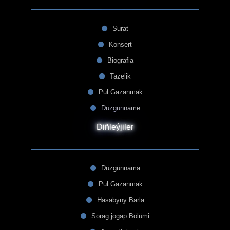
Surat
Konsert
Biografia
Tazelik
Pul Gazanmak
Düzgunname
Diñleýjiler
Düzgünnama
Pul Gazanmak
Hasabyny Barla
Sorag jogap Bölümi