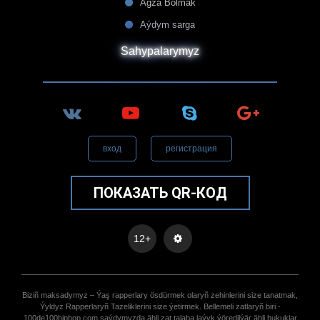
Agza Bolmak
Aýdym sarga
Sahypalarymyz
вход
регистрация
ПОКАЗАТЬ QR-КОД
12+
Biziñ maksadymyz – Ýaş rapperlary ösdürmek olaryñ zehinlerini size tanatmak,
Ýyldyz Rapperlaryñ Tazeliklerini size ýetirmek. Bellemeli zatlaryñ biri -
100de100hiphop.com saýdymyzda ähli zat talaba laýyk ýöredilýär ähli hukuklar