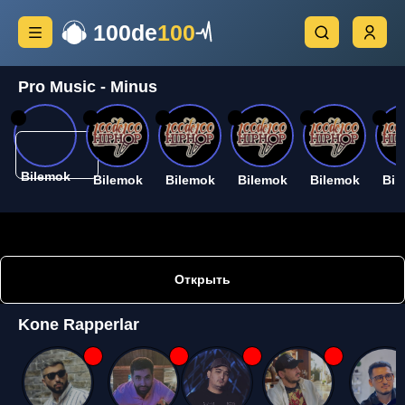
100de
100
Pro Music - Minus
26
26
26
26
26
26
Bilemok
Bilemok
Bilemok
Bilemok
Bilemok
Bil
Открыть
Kone Rapperlar