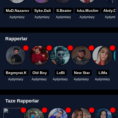
MaD.Nazarov
Syke.Dali
S.Beater
Iska.Muslim
Abdy.D
Aydymlary
Aydymlary
Aydymlary
Aydymlary
Aydymla
Rapperlar
Begmyrat.K
Old Boy
LeBi
New Star
LiMa
Aydymlary
Aydymlary
Aydymlary
Aydymlary
Aydymlary
A
Taze Rapperlar