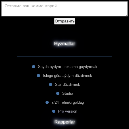
Отправить
Hyzmatlar
Sayda aydym - reklama goydyrmak
Islege göra aýdym düzdirmek
Saz düzdirmek
Studio
7/24 Tehniki goldag
Pro version
Rapperlar