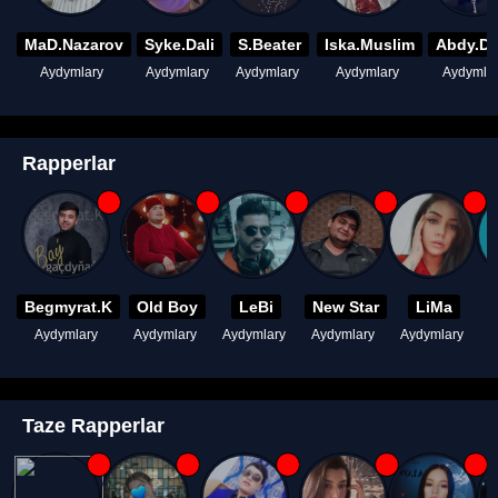
MaD.Nazarov
Syke.Dali
S.Beater
Iska.Muslim
Abdy.D
Aydymlary
Aydymlary
Aydymlary
Aydymlary
Aydymla
Rapperlar
Begmyrat.K
Old Boy
LeBi
New Star
LiMa
Aydymlary
Aydymlary
Aydymlary
Aydymlary
Aydymlary
A
Taze Rapperlar