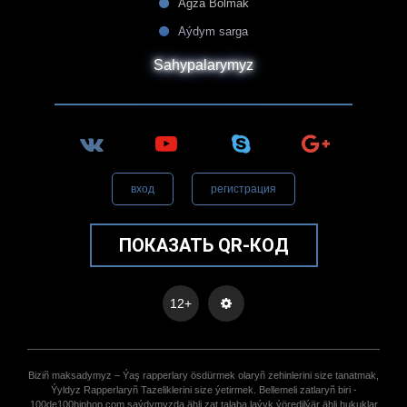
Agza Bolmak
Aýdym sarga
Sahypalarymyz
вход
регистрация
ПОКАЗАТЬ QR-КОД
12+
Biziñ maksadymyz – Ýaş rapperlary ösdürmek olaryñ zehinlerini size tanatmak,
Ýyldyz Rapperlaryñ Tazeliklerini size ýetirmek. Bellemeli zatlaryñ biri -
100de100hiphop.com saýdymyzda ähli zat talaba laýyk ýöredilýär ähli hukuklar