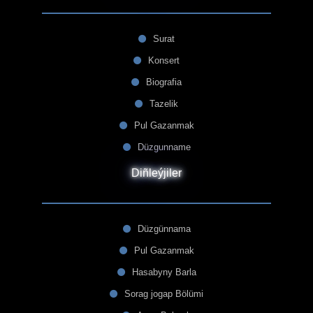
Surat
Konsert
Biografia
Tazelik
Pul Gazanmak
Düzgunname
Diñleýjiler
Düzgünnama
Pul Gazanmak
Hasabyny Barla
Sorag jogap Bölümi