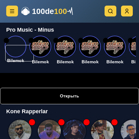
100de
100
Pro Music - Minus
26
26
26
26
26
26
Bilemok
Bilemok
Bilemok
Bilemok
Bilemok
Bil
Открыть
Kone Rapperlar