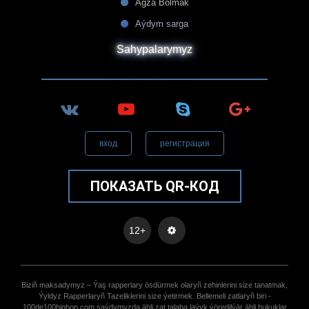
Agza Bolmak
Aýdym sarga
Sahypalarymyz
вход
регистрация
ПОКАЗАТЬ QR-КОД
12+
Biziñ maksadymyz – Ýaş rapperlary ösdürmek olaryñ zehinlerini size tanatmak,
Ýyldyz Rapperlaryñ Tazeliklerini size ýetirmek. Bellemeli zatlaryñ biri -
100de100hiphop.com saýdymyzda ähli zat talaba laýyk ýöredilýär ähli hukuklar