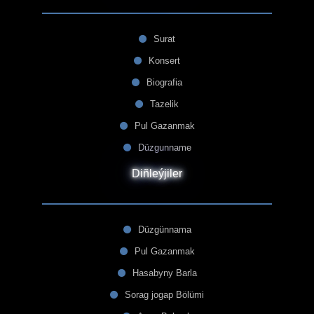
Surat
Konsert
Biografia
Tazelik
Pul Gazanmak
Düzgunname
Diñleýjiler
Düzgünnama
Pul Gazanmak
Hasabyny Barla
Sorag jogap Bölümi