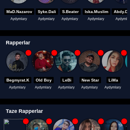
MaD.Nazarov
Syke.Dali
S.Beater
Iska.Muslim
Abdy.D
Aydymlary
Aydymlary
Aydymlary
Aydymlary
Aydymla
Rapperlar
Begmyrat.K
Old Boy
LeBi
New Star
LiMa
Aydymlary
Aydymlary
Aydymlary
Aydymlary
Aydymlary
A
Taze Rapperlar