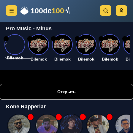
100de
100
Pro Music - Minus
26
26
26
26
26
26
Bilemok
Bilemok
Bilemok
Bilemok
Bilemok
Bil
Открыть
Kone Rapperlar