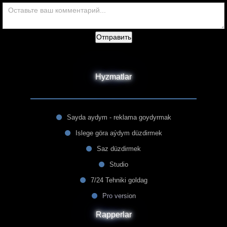
Отправить
Hyzmatlar
Sayda aydym - reklama goydyrmak
Islege göra aýdym düzdirmek
Saz düzdirmek
Studio
7/24 Tehniki goldag
Pro version
Rapperlar