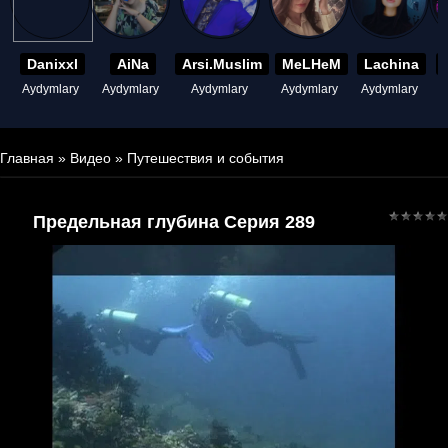
Danixxl
AiNa
Arsi.Muslim
MeLHeM
Lachina
Aydymlary
Aydymlary
Aydymlary
Aydymlary
Aydymlary
A
Главная
»
Видео
»
Путешествия и события
Предельная глубина Серия 289