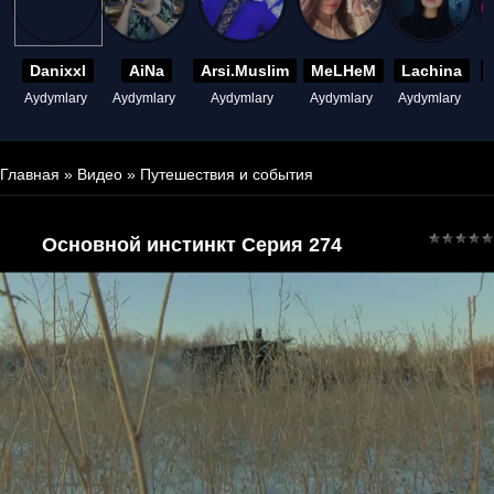
Danixxl
AiNa
Arsi.Muslim
MeLHeM
Lachina
Aydymlary
Aydymlary
Aydymlary
Aydymlary
Aydymlary
A
Главная
»
Видео
»
Путешествия и события
Основной инстинкт Серия 274