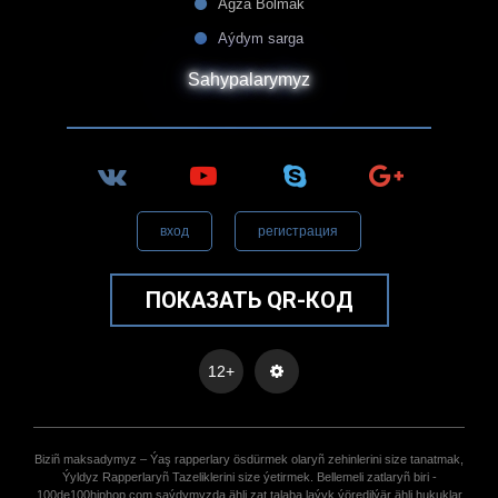
Agza Bolmak
Aýdym sarga
Sahypalarymyz
вход
регистрация
ПОКАЗАТЬ QR-КОД
12+
Biziñ maksadymyz – Ýaş rapperlary ösdürmek olaryñ zehinlerini size tanatmak,
Ýyldyz Rapperlaryñ Tazeliklerini size ýetirmek. Bellemeli zatlaryñ biri -
100de100hiphop.com saýdymyzda ähli zat talaba laýyk ýöredilýär ähli hukuklar