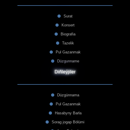
Surat
Konsert
Biografia
Tazelik
Pul Gazanmak
Düzgunname
Diñleýjiler
Düzgünnama
Pul Gazanmak
Hasabyny Barla
Sorag jogap Bölümi