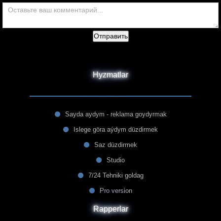
Отправить
Hyzmatlar
Sayda aydym - reklama goydyrmak
Islege göra aýdym düzdirmek
Saz düzdirmek
Studio
7/24 Tehniki goldag
Pro version
Rapperlar