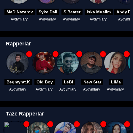
MaD.Nazarov
Syke.Dali
S.Beater
Iska.Muslim
Abdy.D
Aydymlary
Aydymlary
Aydymlary
Aydymlary
Aydymla
Rapperlar
Begmyrat.K
Old Boy
LeBi
New Star
LiMa
Aydymlary
Aydymlary
Aydymlary
Aydymlary
Aydymlary
A
Taze Rapperlar